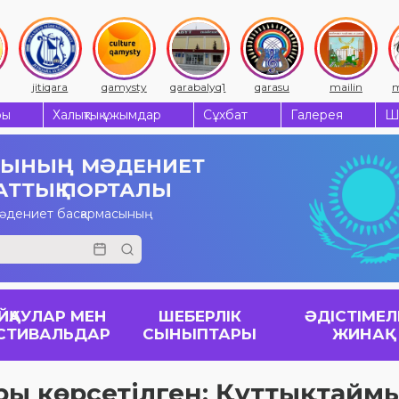
jitiqara
qamysty
qarabalyq1
qarasu
mailin
m
ры
Халықтық ұжымдар
Сұхбат
Галерея
Ш
СЫНЫҢ
МӘДЕНИЕТ
АТТЫҚ ПОРТАЛЫ
мәдениет басқармасының
ЙҚАУЛАР МЕН
ШЕБЕРЛІК
ӘДІСТІМЕЛ
СТИВАЛЬДАР
СЫНЫПТАРЫ
ЖИНАҚ
ры көрсетілген: Құттықтаймы