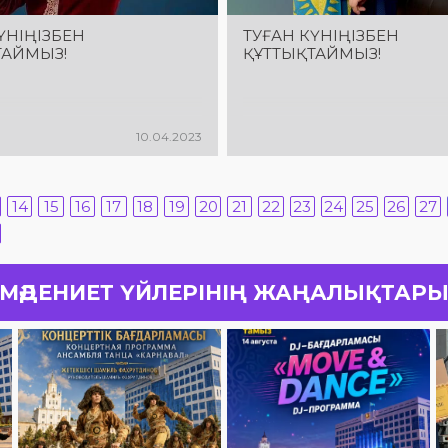
ҮНІҢІЗБЕН
ТУҒАН КҮНІҢІЗБЕН
ТАЙМЫЗ!
ҚҰТТЫҚТАЙМЫЗ!
10.04.2023
14
15
16
17
18
19
20
21
22
23
24
25
26
27
МӘДЕНИЕТ ҮЙЛЕРІНІҢ ЖАҢАЛЫҚТАР