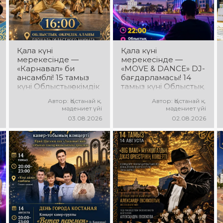
Қала күні
Қала күні
мерекесінде —
мерекесінде —
«Карнавал» би
«MOVE & DANCE» DJ-
ансамблі! 15 тамыз
бағдарламасы! 14
күні Облыстық әкімдік
тамыз күні Облыстық
алаңында
әкімдік алаңында
Автор: Қостанай қ.
Автор: Қостанай қ.
«Карнавал» би
мерекелік DJ-
мәдениет үйі
мәдениет үйі
ансамблінің
бағдарлама өтеді!
03.08.2026
02.08.2026
концерттік
Сіздерді заманауи
бағдарламасы өтеді!
музыкалық хиттер, би
Ансамбль жетекшісі
ырғағы, қуатты
— Шамиль
энергия мен жарқын
Фахрутдинов.
эмоциялар күтеді!
Сіздерді әсерлі
хореографиялық
қойылымдар, жарқын
бейнелер, қуатты
ырғақ пен мерекелік
көңіл күй күтеді!