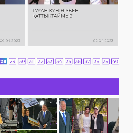
ТУҒАН КҮНІҢІЗБЕН
ҚҰТТЫҚТАЙМЫЗ!
09.04.2023
02.04.2023
28
29
30
31
32
33
34
35
36
37
38
39
40
Ы