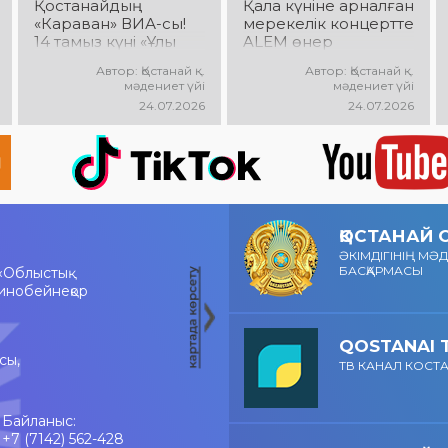
Қостанайдың
Қала күніне арналған
«Караван» ВИА-сы!
мерекелік концертте
14 тамыз күні «Ұлы
ALEM өнер
Дала» саябағында
көрсетеді! @xcialem
Автор: Қостанай қ.
Автор: Қостанай қ.
«Караван» ВИА-
мәдениет үйі
мәдениет үйі
сының мерекелік
24.07.2026
24.07.2026
концерті өтеді!
Сіздерді сүйікті
әндер, жанды
музыка, жарқын
эмоциялар мен
көтеріңкі көңіл күй
күтеді!
ҚОСТАНАЙ
ӘКІМДІГІНІҢ МӘ
БАСҚАРМАСЫ
«Облыстық
инобейнеқор
QOSTANAI 
сы,
ТВ КАНАЛ КОСТ
Байланыс:
+7 (7142) 562-428