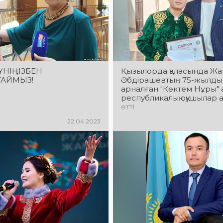
ҮНІҢІЗБЕН
Қызылорда қаласында Жа
ТАЙМЫЗ!
Әбдірашевтың 75-жылды
арналған "Көктем Нұры" 
республикалық оқушылар 
өтті
22.04.2023