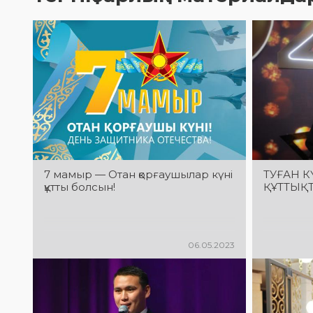
7 мамыр — Отан қорғаушылар күні
ТУҒАН К
құтты болсын!
ҚҰТТЫҚ
06.05.2023