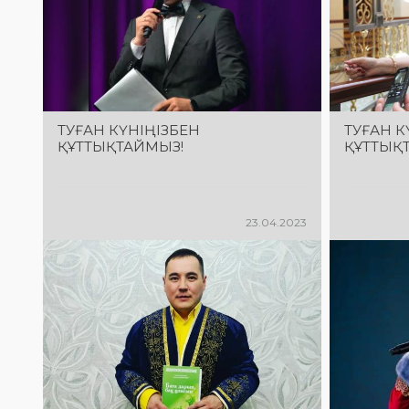
ТУҒАН КҮНІҢІЗБЕН
ТУҒАН К
ҚҰТТЫҚТАЙМЫЗ!
ҚҰТТЫҚ
23.04.2023