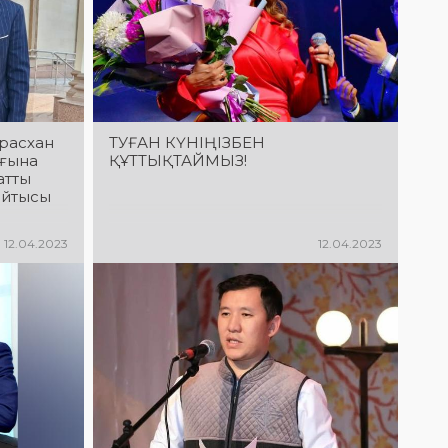
расхан
ТУҒАН КҮНІҢІЗБЕН
ғына
ҚҰТТЫҚТАЙМЫЗ!
атты
айтысы
12.04.2023
12.04.2023