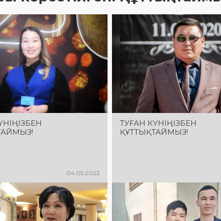
ҮНІҢІЗБЕН
ТУҒАН КҮНІҢІЗБЕН
ТАЙМЫЗ!
ҚҰТТЫҚТАЙМЫЗ!
04.05.2023