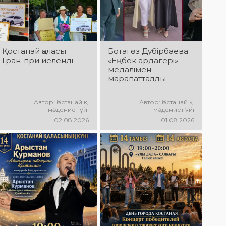
Қостанай қаласы
Ботагөз Дүбірбаева
Гран-при иеленді
«Еңбек ардагері»
медалімен
марапатталды
Автор: Қостанай қ.
Автор: Қостанай қ.
мәдениет үйі
мәдениет үйі
02.08.2026
01.08.2026