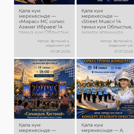
Қала күні
Қала күні
мерекесінде —
мерекесінде —
«Мирас» МС солисі
«Street Music»! 14
Азамат Ибраев! 14
тамыз күні Облыстық
тамыз күні Облыстық
әкімдік алаңында
әкімдік алаңында
қаланың жастар
Автор: Қостанай қ.
Автор: Қостанай қ.
Азамат Ибраевтың
ұжымдарының
мәдениет үйі
мәдениет үйі
концерттік
«Street Music»
01.08.2026
31.07.2026
бағдарламасы өтеді!
концерттік
Сіздерді сүйікті
бағдарламасы өтеді!
әндер, жарқын
Сіздерді заманауи
орындау, қуатты
музыка, жарқын
энергия мен
орындаулар, қуатты
көтеріңкі мерекелік
энергия мен
көңіл күй күтеді!
көтеріңкі мерекелік
көңіл күй күтеді!
Қала күні
Қала күні
мерекесінде —
мерекесінде — А.