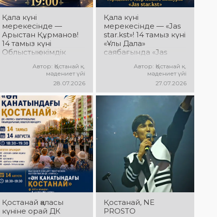
Қала күні
Қала күні
мерекесінде —
мерекесінде — «Jas
Арыстан Құрманов!
star.kst»! 14 тамыз күні
14 тамыз күні
«Ұлы Дала»
Облыстық әкімдік
саябағында «Jas
алаңында Арыстан
star.kst» қалалық
Автор: Қостанай қ.
Автор: Қостанай қ.
Құрмановтың
шығармашылық
мәдениет үйі
мәдениет үйі
«Айналдым атыңнан,
байқауы
28.07.2026
27.07.2026
Қостанай» атты
жеңімпаздарының
концерттік
концерті өтеді!
бағдарламасы өтеді!
Сіздерді жас
Сіздерді сүйікті
таланттардың жарқын
әндер, әсерлі
өнері, заманауи
орындау мен
әндер, қуатты
көтеріңкі мерекелік
энергия мен
көңіл күй күтеді!
мерекелік көңіл күй
күтеді!
Қостанай қаласы
Қостанай, NE
күніне орай ДК
PROSTO