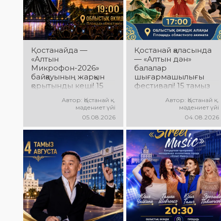
Қостанайда —
Қостанай қаласында
«Алтын
— «Алтын дән»
Микрофон-2026»
балалар
байқауының жарқын
шығармашылығы
қорытынды кеші! 15
фестивалі! 15 тамыз
тамыз күні
күні Облыстық әкімдік
Автор: Қостанай қ.
Автор: Қостанай қ.
Халықаралық
алаңында «Даму
мәдениет үйі
мәдениет үйі
вокалистер байқауы
бала» жобасының
05.08.2026
04.08.2026
жеңімпаздарын
балалар
марапаттау рәсімі
шығармашылық
мен гала-концерт
ұжымдары қатысатын
өтеді! Сіздерді үздік
«Алтын дән»
орындаушылардың
фестивалі өтеді!
әсерлі өнері, жарқын
Сіздерді жас
эмоциялар және
таланттардың жарқын
ерекше мерекелік
өнері, әсем әндер,
атмосфера күтеді!
әсерлі билер мен
мерекелік көңіл күй
күтеді!