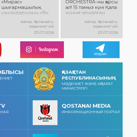
«Мирас»
ORCHESTRA-ны қарсы
шығармашылық
ал! 15 тамыз күні Қала
ұжымдарының «Ән
күніне арналған
қанатындағы
мерекелік концертте
Автор: Қостанай қ.
Автор: Қостанай қ.
Қостанай» көшпелі
NE PROSTO
мәдениет үйі
мәдениет үйі
концерті өтеді!
ORCHESTRA өнер
23.07.2026
23.07.2026
Баршаңызды
көрсетеді!
мерекелік
@ne_prosto_orchestr
концертке
a
шақырамыз!
 ОБЛЫСЫ
ҚАЗАҚСТАН
РЕСПУБЛИКАСЫНЫҢ
ДЕНИЕТ
МӘДЕНИЕТ ЖӘНЕ АҚПАРАТ
МИНИСТРЛІГІ
TV
QOSTANAI MEDIA
АНАЯ
ИНФОРМАЦИОННЫЙ ПОРТАЛ