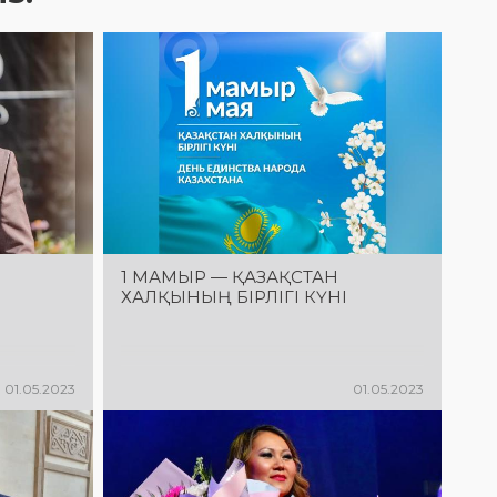
1 МАМЫР — ҚАЗАҚСТАН
ХАЛҚЫНЫҢ БІРЛІГІ КҮНІ
01.05.2023
01.05.2023