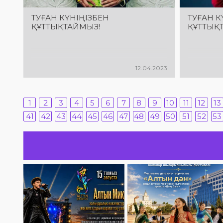
ТУҒАН КҮНІҢІЗБЕН
ТУҒАН К
ҚҰТТЫҚТАЙМЫЗ!
ҚҰТТЫҚ
12.04.2023
1
2
3
4
5
6
7
8
9
10
11
12
13
41
42
43
44
45
46
47
48
49
50
51
52
53