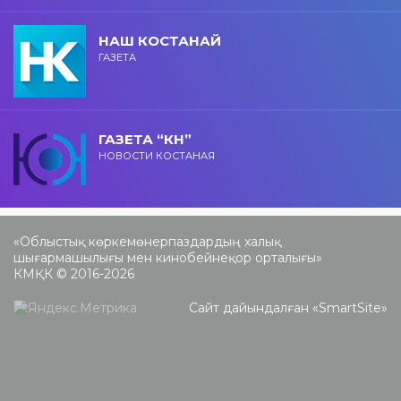
НАШ КОСТАНАЙ
ГАЗЕТА
ГАЗЕТА “КН”
НОВОСТИ КОСТАНАЯ
«Облыстық көркемөнерпаздардың халық
шығармашылығы мен кинобейнеқор орталығы»
КМҚК © 2016-2026
Сайт дайындалған «
SmartSite
»