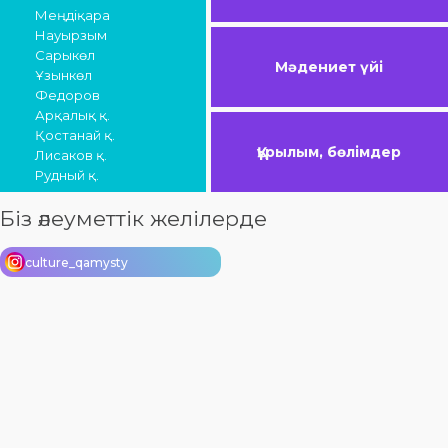
Меңдіқара
Науырзым
Сарыкөл
Мәдениет үйі
Ұзынкөл
Федоров
Арқалық қ.
Қостанай қ.
Құрылым, бөлімдер
Лисаков қ.
Рудный қ.
Біз әлеуметтік желілерде
culture_qamysty