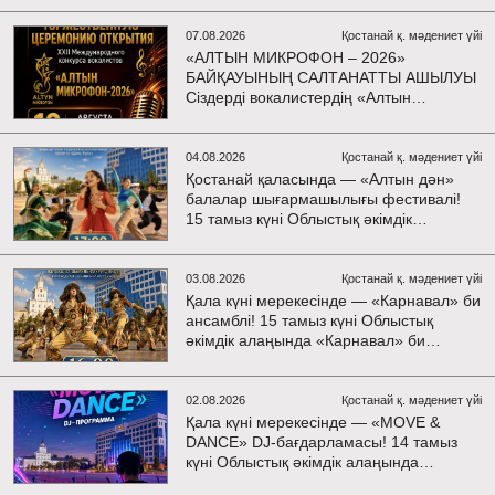
көшпелі концерт Меңдіқара ауданының
Красная Пресня ауылында өткізілді
07.08.2026
Қостанай қ. мәдениет үйі
«АЛТЫН МИКРОФОН – 2026»
БАЙҚАУЫНЫҢ САЛТАНАТТЫ АШЫЛУЫ
Сіздерді вокалистердің «Алтын
микрофон – 2026» XXII халықаралық
байқауының салтанатты ашылу рәсіміне
шақырамыз! Бұл күні түрлі елдерден
04.08.2026
Қостанай қ. мәдениет үйі
келген талантты орындаушылар бас
Қостанай қаласында — «Алтын дән»
қосып, үлкен шығармашылық додаға
балалар шығармашылығы фестивалі!
жол ашады. Әсем ән мен жарқын
15 тамыз күні Облыстық әкімдік
әсерге толы өнер мерекесінің куәсі
алаңында «Даму бала» жобасының
болыңыздар! Келіңіздер, жас
балалар шығармашылық ұжымдары
таланттарға бірге қолдау көрсетейік!
қатысатын «Алтын дән» фестивалі
03.08.2026
Қостанай қ. мәдениет үйі
өтеді! Сіздерді жас таланттардың
Қала күні мерекесінде — «Карнавал» би
жарқын өнері, әсем әндер, әсерлі билер
ансамблі! 15 тамыз күні Облыстық
мен мерекелік көңіл күй күтеді!
әкімдік алаңында «Карнавал» би
ансамблінің концерттік бағдарламасы
өтеді! Ансамбль жетекшісі — Шамиль
Фахрутдинов. Сіздерді әсерлі
02.08.2026
Қостанай қ. мәдениет үйі
хореографиялық қойылымдар, жарқын
Қала күні мерекесінде — «MOVE &
бейнелер, қуатты ырғақ пен мерекелік
DANCE» DJ-бағдарламасы! 14 тамыз
көңіл күй күтеді!
күні Облыстық әкімдік алаңында
мерекелік DJ-бағдарлама өтеді!