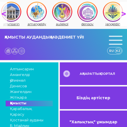
altynsarin
amangeldy
auliekol
denisov
jangeldin
ҚАМЫСТЫ АУДАНДЫҚ МӘДЕНИЕТ ҮЙІ
RU
KZ
Алтынсарин
АҚПАРАТТЫҚ ПОРТАЛ
Амангелді
Әулиекөл
Денисов
Жангелдин
Жітіқара
Біздің әртістер
Қамысты
Қарабалық
Қарасу
Қостанай ауданы
"Халықтық" ұжымдар
Б. Майлин