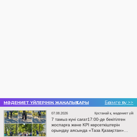
Бөлімге өту >>
МӘДЕНИЕТ ҮЙЛЕРІНІҢ ЖАҢАЛЫҚТАРЫ
07.08.2026
Қостанай қ. мәдениет үйі
7 тамыз күні сағат17:00-де бекітілген
жоспарға және KPI көрсеткіштерін
орындау аясында «Таза Қазақстан»
экологиялық акциясына арналған