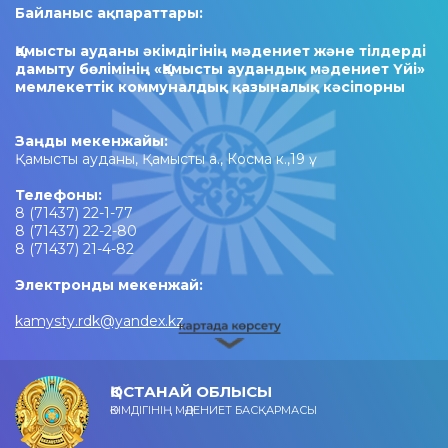
Байланыс ақпараттары:
Қамысты ауданы әкімдігінің мәдениет және тілдерді
дамыту бөлімінің «Қамысты аудандық мәдениет Үйі»
мемлекеттік коммуналдық қазыналық кәсіпорны
Заңды мекенжайы:
Қамысты ауданы, Қамысты а., Косма к.,19 ү.
Телефоны:
8 (71437) 22-1-77
8 (71437) 22-2-80
8 (71437) 21-4-82
Электронды мекенжай:
kamysty.rdk@yandex.kz
ҚОСТАНАЙ ОБЛЫСЫ
ӘКІМДІГІНІҢ МӘДЕНИЕТ БАСҚАРМАСЫ