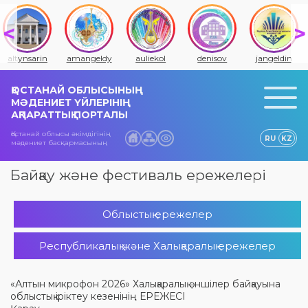
altynsarin
amangeldy
auliekol
denisov
jangeldin
ҚОСТАНАЙ ОБЛЫСЫНЫҢ
МӘДЕНИЕТ ҮЙЛЕРІНІҢ
АҚПАРАТТЫҚ ПОРТАЛЫ
Қостанай облысы әкімдігінің
RU
KZ
мәдениет басқармасының
Байқау және фестиваль ережелері
Облыстық ережелер
Республикалық және Халықаралық ережелер
«Алтын микрофон 2026» Халықаралық әншілер байқауына
облыстық іріктеу кезенінің ЕРЕЖЕСІ