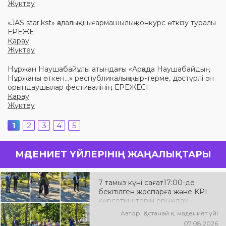
Жүктеу
«JAS star.kst» қалалық шығармашылық конкурс өткізу туралы
ЕРЕЖЕ
Қарау
Жүктеу
Нұржан Наушабайұлы атындағы «Арқада Наушабайдың
Нұржаны өткен...» республикалық жыр-терме, дәстүрлі ән
орындаушылар фестивалінің ЕРЕЖЕСІ
Қарау
Жүктеу
1
2
3
4
5
МӘДЕНИЕТ ҮЙЛЕРІНІҢ ЖАҢАЛЫҚТАРЫ
7 тамыз күні сағат17:00-де
бекітілген жоспарға және KPI
көрсеткіштерін орындау
аясында «Таза Қазақстан»
Автор: Қостанай қ. мәдениет үйі
экологиялық акциясына арналған
07.08.2026