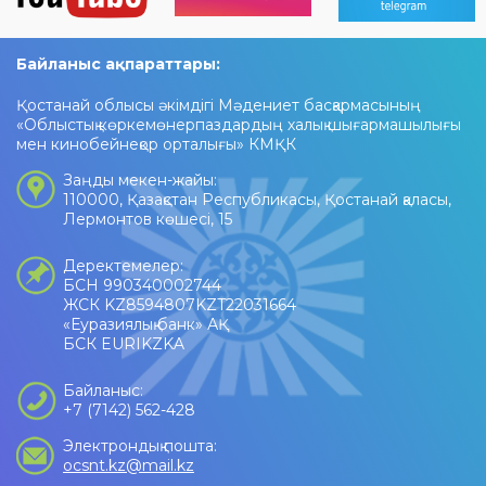
Байланыс ақпараттары:
Қостанай облысы әкімдігі Мәдениет басқармасының
«Облыстық көркемөнерпаздардың халық шығармашылығы
мен кинобейнеқор орталығы» КМҚК
Заңды мекен-жайы:
110000, Қазақстан Республикасы, Қостанай қаласы,
Лермонтов көшесі, 15
Деректемелер:
БСН 990340002744
ЖСК KZ8594807KZT22031664
«Еуразиялық банк» АҚ
БСК EURIKZKA
Байланыс:
+7 (7142) 562-428
Электрондық пошта:
ocsnt.kz@mail.kz