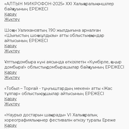
«АЛТЫН МИКРОФОН-2025» ХХІ Халықаралық әншілер
байқауының ЕРЕЖЕСІ
Қарау
Жүктеу
Шоқан Уалихановтың 190 жылдығына арналған
«Шығыстың шоқ жұлдызы» атты облыстық ақындар
айтысының ЕРЕЖЕСІ
Қарау
Жүктеу
Ұлттық домбыра күні аясында өткізілетін «Күмбірле, қоңыр
домбыра!» облыстық домбырашылар байқауының ЕРЕЖЕСІ
Қарау
Жүктеу
«Тобыл – Торғай - тұңғыштардың мекені» атты «Жас
тұлпар» облыстық оқушылар айтысының ЕРЕЖЕСІ
Қарау
Жүктеу
«Наурыз достарын шақырады» VI Халықаралық
хореографиялық өнер фестивалін өткізу туралы Ереже
Қарау