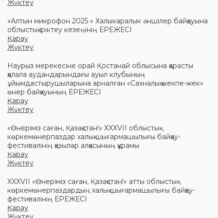
Жүктеу
«Алтын микрофон 2025 » Халыкаралык әншілер байқауына
облыстық іріктеу кезеңінің ЕРЕЖЕСІ
Қарау
Жүктеу
Наурыз мерекесіне орай Қостанай облысына қарасты
қалала аудандарындағы ауыл клубының
ұйымдастырушыларына арналған «Сахналық жекпе-жек»
өнер байқауының ЕРЕЖЕСІ
Қарау
Жүктеу
«Өнеріміз саған, Қазақстан!» ХXXVII облыстық
көркемөнерпаздар халық шығармашылығы байқау-
фестивалінің қазылар алқасының құрамы
Қарау
Жүктеу
XXXVII «Өнеріміз саған, Қазақстан!» атты облыстық
көркемөнерпаздардың халық шығармашылығы байқау-
фестивалінің ЕРЕЖЕСІ
Қарау
Жүктеу