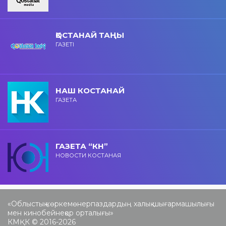
ҚОСТАНАЙ ТАҢЫ
ГАЗЕТІ
НАШ КОСТАНАЙ
ГАЗЕТА
ГАЗЕТА “КН”
НОВОСТИ КОСТАНАЯ
«Облыстық көркемөнерпаздардың халық шығармашылығы
мен кинобейнеқор орталығы»
КМҚК © 2016-2026