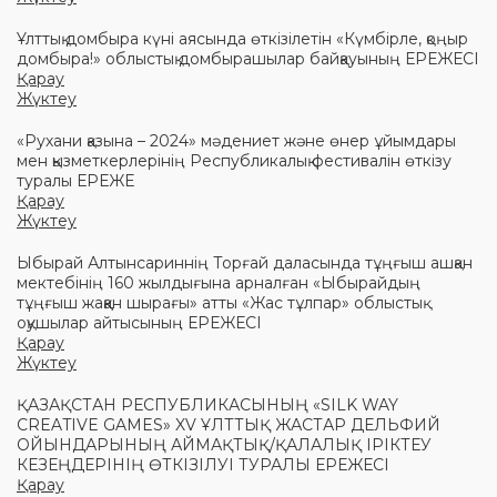
Ұлттық домбыра күні аясында өткізілетін «Күмбірле, қоңыр
домбыра!» облыстық домбырашылар байқауының ЕРЕЖЕСІ
Қарау
Жүктеу
«Рухани қазына – 2024» мәдениет және өнер ұйымдары
мен қызметкерлерінің Республикалық фестивалін өткізу
туралы ЕРЕЖЕ
Қарау
Жүктеу
Ыбырай Алтынсариннің Торғай даласында тұңғыш ашқан
мектебінің 160 жылдығына арналған «Ыбырайдың
тұңғыш жаққан шырағы» атты «Жас тұлпар» облыстық
оқушылар айтысының ЕРЕЖЕСІ
Қарау
Жүктеу
ҚАЗАҚСТАН РЕСПУБЛИКАСЫНЫҢ «SILK WAY
CREATIVE GAMES» XV ҰЛТТЫҚ ЖАСТАР ДЕЛЬФИЙ
ОЙЫНДАРЫНЫҢ АЙМАҚТЫҚ/ҚАЛАЛЫҚ ІРІКТЕУ
КЕЗЕҢДЕРІНІҢ ӨТКІЗІЛУІ ТУРАЛЫ ЕРЕЖЕСІ
Қарау