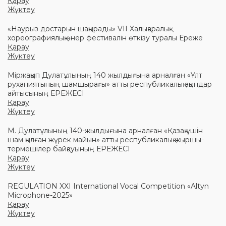
Қарау
Жүктеу
«Наурыз достарын шақырады» VII Халықаралық
хореографиялық өнер фестивалін өткізу туралы Ереже
Қарау
Жүктеу
Міржақып Дулатұлының 140 жылдығына арналған «Ұлт
руханиятының шамшырағы» атты республикалық ақындар
айтысының ЕРЕЖЕСІ
Қарау
Жүктеу
М. Дулатұлының 140-жылдығына арналған «Қазақ үшін
шам қылған жүрек майын» атты республикалық жыршы-
термешілер байқауының ЕРЕЖЕСІ
Қарау
Жүктеу
REGULATION XXI International Vocal Competition «Altyn
Microphone-2025»
Қарау
Жүктеу