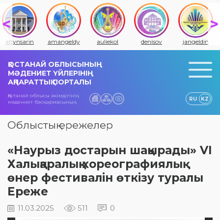
altynsarin
amangeldy
auliekol
denisov
jangeldin
ҚОСТАНАЙ ОБЛЫСЫНЫҢ
МӘДЕНИЕТ ҮЙЛЕРІНІҢ
АҚПАРАТТЫҚ ПОРТАЛЫ
Қостанай облысы әкімдігінің
RU
KZ
мәдениет басқармасының
Облыстық ережелер
«Наурыз достарын шақырады» VI
Халықаралық хореографиялық
өнер фестивалін өткізу туралы
Ереже
11.03.2025
511
0