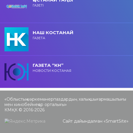
ГАЗЕТІ
НАШ КОСТАНАЙ
ГАЗЕТА
ГАЗЕТА “КН”
НОВОСТИ КОСТАНАЯ
«Облыстық көркемөнерпаздардың халық шығармашылығы
мен кинобейнеқор орталығы»
КМҚК © 2016-2026
Сайт дайындалған «
SmartSite
»