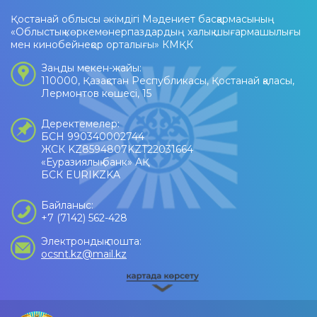
Қостанай облысы әкімдігі Мәдениет басқармасының
«Облыстық көркемөнерпаздардың халық шығармашылығы
мен кинобейнеқор орталығы» КМҚК
Заңды мекен-жайы:
110000, Қазақстан Республикасы, Қостанай қаласы,
Лермонтов көшесі, 15
Деректемелер:
БСН 990340002744
ЖСК KZ8594807KZT22031664
«Еуразиялық банк» АҚ
БСК EURIKZKA
Байланыс:
+7 (7142) 562-428
Электрондық пошта:
ocsnt.kz@mail.kz