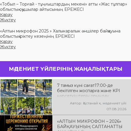
«Тобыл – Торғай - тұңғыштардың мекені» атты «Жас тұлпар»
облыстық оқушылар айтысының ЕРЕЖЕСІ
Қарау
Жүктеу
«Алтын микрофон 2025 » Халыкаралык әншілер байқауына
облыстық іріктеу кезеңінің ЕРЕЖЕСІ
Қарау
Жүктеу
МӘДЕНИЕТ ҮЙЛЕРІНІҢ ЖАҢАЛЫҚТАРЫ
7 тамыз күні сағат17:00-де
бекітілген жоспарға және KPI
көрсеткіштерін орындау
аясында «Таза Қазақстан»
Автор: Қостанай қ. мәдениет үйі
экологиялық акциясына арналған
07.08.2026
көшпелі концерт Меңдіқара
ауданының Красная Пресня
«АЛТЫН МИКРОФОН – 2026»
ауылында өткізілді
БАЙҚАУЫНЫҢ САЛТАНАТТЫ