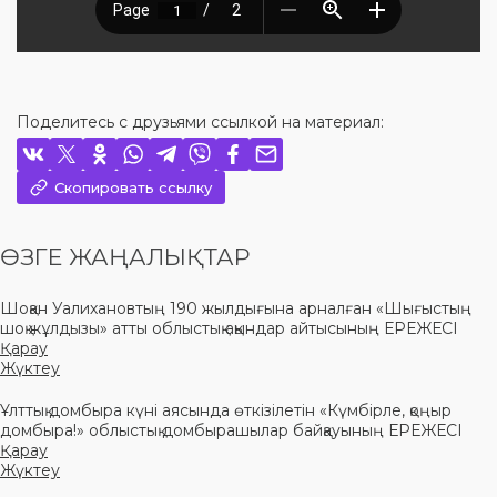
Поделитесь с друзьями ссылкой на материал:
Скопировать ссылку
ӨЗГЕ ЖАҢАЛЫҚТАР
Шоқан Уалихановтың 190 жылдығына арналған «Шығыстың
шоқ жұлдызы» атты облыстық ақындар айтысының ЕРЕЖЕСІ
Қарау
Жүктеу
Ұлттық домбыра күні аясында өткізілетін «Күмбірле, қоңыр
домбыра!» облыстық домбырашылар байқауының ЕРЕЖЕСІ
Қарау
Жүктеу