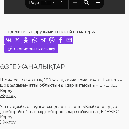
Поделитесь с друзьями ссылкой на материал:
Скопировать ссылку
ӨЗГЕ ЖАҢАЛЫҚТАР
Шоқан Уалихановтың 190 жылдығына арналған «Шығыстың
шоқ жұлдызы» атты облыстық ақындар айтысының ЕРЕЖЕСІ
Қарау
Жүктеу
Ұлттық домбыра күні аясында өткізілетін «Күмбірле, қоңыр
домбыра!» облыстық домбырашылар байқауының ЕРЕЖЕСІ
Қарау
Жүктеу