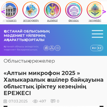
altynsarin
amangeldy
auliekol
denisov
jangeldin
ҚОСТАНАЙ ОБЛЫСЫНЫҢ
МӘДЕНИЕТ ҮЙЛЕРІНІҢ
АҚПАРАТТЫҚ ПОРТАЛЫ
Қостанай облысы әкімдігінің
RU
KZ
мәдениет басқармасының
Облыстық ережелер
«Алтын микрофон 2025 »
Халыкаралык әншілер байқауына
облыстық іріктеу кезеңінің
ЕРЕЖЕСІ
07.03.2025
497
0