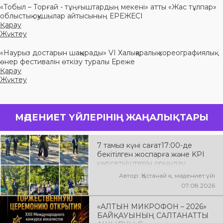
«Тобыл – Торғай - тұңғыштардың мекені» атты «Жас тұлпар»
облыстық оқушылар айтысының ЕРЕЖЕСІ
Қарау
Жүктеу
«Наурыз достарын шақырады» VI Халықаралық хореографиялық
өнер фестивалін өткізу туралы Ереже
Қарау
Жүктеу
МӘДЕНИЕТ ҮЙЛЕРІНІҢ ЖАҢАЛЫҚТАРЫ
7 тамыз күні сағат17:00-де
бекітілген жоспарға және KPI
көрсеткіштерін орындау
аясында «Таза Қазақстан»
Автор: Қостанай қ. мәдениет үйі
экологиялық акциясына арналған
07.08.2026
көшпелі концерт Меңдіқара
ауданының Красная Пресня
«АЛТЫН МИКРОФОН – 2026»
ауылында өткізілді
БАЙҚАУЫНЫҢ САЛТАНАТТЫ