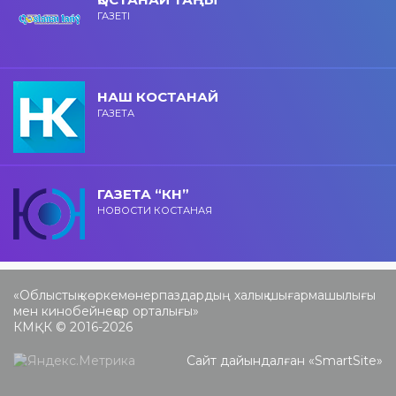
ГАЗЕТІ
НАШ КОСТАНАЙ
ГАЗЕТА
ГАЗЕТА “КН”
НОВОСТИ КОСТАНАЯ
«Облыстық көркемөнерпаздардың халық шығармашылығы
мен кинобейнеқор орталығы»
КМҚК © 2016-2026
Сайт дайындалған «
SmartSite
»