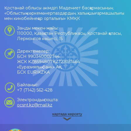
Қостанай облысы әкімдігі Мәдениет басқармасының
«Облыстық көркемөнерпаздардың халық шығармашылығы
мен кинобейнеқор орталығы» КМҚК
Заңды мекен-жайы:
110000, Қазақстан Республикасы, Қостанай қаласы,
Лермонтов көшесі, 15
Деректемелер:
БСН 990340002744
ЖСК KZ8594807KZT22031664
«Еуразиялық банк» АҚ
БСК EURIKZKA
Байланыс:
+7 (7142) 562-428
Электрондық пошта:
ocsnt.kz@mail.kz