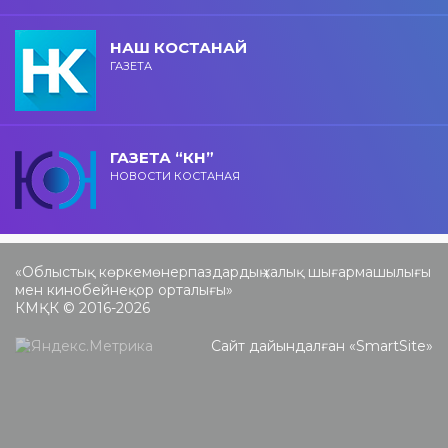
НАШ КОСТАНАЙ
ГАЗЕТА
ГАЗЕТА “КН”
НОВОСТИ КОСТАНАЯ
«Облыстық көркемөнерпаздардың халық шығармашылығы
мен кинобейнеқор орталығы»
КМҚК © 2016-2026
Сайт дайындалған «
SmartSite
»