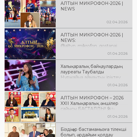
АЛТЫН МИКРОФОН-2026 |
NEWS
02.04.2026
АЛТЫН МИКРОФОН-2026 |
NEWS:
@altyn_mikrofon_qostanai
01.04.2026
Халықаралық байқаулардың
лауреаты Таубалды
Нұржайна аймақтық іріктеу
кезеңін ашып берді.. Жас
01.04.2026
өнерпаздың жоғары деңгейдегі
дайындығы мен сахна
АЛТЫН МИКРОФОН – 2026
мәдениеті көпшілік назарын
XXII Халықаралық әншілер
аударды. Алдағы кезеңдерге
сайысы БАСТАЛДЫ! 🎤✨
сәттілік тілейміз!
01.04.2026
Біздің әр бастамамызға тілекші
болып, әрдайым қолдау