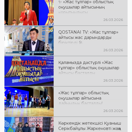
✨ «Жас тұлпар» облыстық
оқушылар айтысының
қорытындысы
26.03.2026
QOSTANAI TV: «Жас тұлпар»
айтысы жас дарындарды
біріктірді 🎤
26.03.2026
Қаламызда дәстүрлі «Жас
тұлпар» облыстық оқушылар
айтысы басталды
26.03.2026
«Жас тұлпар» облыстық
оқушылар айтысына
дайындық басталды!
26.03.2026
Көркемдік жетекшісі Қуаныш
Серікбайұлы Жаркеновті жаңа