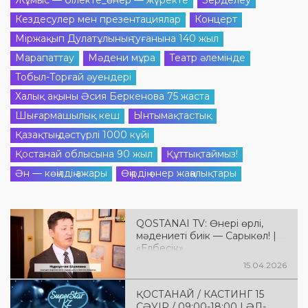
Жұмыс — білекте_өнер — жүректе
Зерделеу
Кездесулер мен презентациялар
Концерт
Міржақып Дулатұлының туғанына 140 жыл
Марапаттау
Мәдени мұра
Театр әлемінде
Тобыл-Торғай әуендері
Халық ақыны Әсия Беркенова 75 жаста
Шығармашылық кеш
Ынтымақтастық
Қазақтың дәстүрлі 1000 күйі
Қостанай облысына 90 жыл
Құттықтаймыз!
Ән — көңілдің ажары
Өңірдің өнер жаңалықтары
QOSTANAI TV: Өнері өрлі,
мәдениеті биік — Сарыкөл! |
«Елбесік»
15.04.2026
ҚОСТАНАЙ / КАСТИНГ 15
СӘУІР / 09:00-18:00 | ӘЛ-