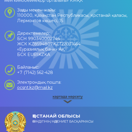
мен кинобейнеқор орталығы» КМҚК
Заңды мекен-жайы:
110000, Қазақстан Республикасы, Қостанай қаласы,
Лермонтов көшесі, 15
Деректемелер:
БСН 990340002744
ЖСК KZ8594807KZT22031664
«Еуразиялық банк» АҚ
БСК EURIKZKA
Байланыс:
+7 (7142) 562-428
Электрондық пошта:
ocsnt.kz@mail.kz
ҚОСТАНАЙ ОБЛЫСЫ
ӘКІМДІГІНІҢ МӘДЕНИЕТ БАСҚАРМАСЫ