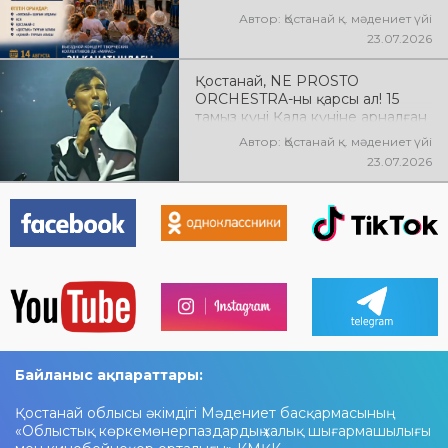
Қостанай» көшпелі концерті
Автор: Қостанай қ. мәдениет үйі
өтеді! Баршаңызды мерекелік
23.07.2026
концертке шақырамыз!
Қостанай, NE PROSTO
ORCHESTRA-ны қарсы ал! 15
тамыз күні Қала күніне арналған
мерекелік концертте NE
Автор: Қостанай қ. мәдениет үйі
PROSTO ORCHESTRA өнер
23.07.2026
көрсетеді! @ne_prosto_orchestra
Байланыс ақпараттары:
Қостанай облысы әкімдігі Мәдениет басқармасының
«Облыстық көркемөнерпаздардың халық шығармашылығы