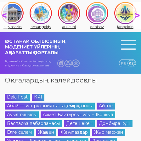
altynsarin
amangeldy
auliekol
denisov
jangeldin
ҚОСТАНАЙ ОБЛЫСЫНЫҢ
МӘДЕНИЕТ ҮЙЛЕРІНІҢ
АҚПАРАТТЫҚ ПОРТАЛЫ
Қостанай облысы әкімдігінің
RU
KZ
мәдениет басқармасының
Оқиғалардың калейдосқопы
Dala Fest
KPI
Абай — ұлт руханиятының темірқазығы
Айтыс
Ауыл тынысы
Ахмет Байтұрсынұлы – 150 жыл
Баспасөз Хабарламасы
Деген екен
Домбыра күні
Елге сәлем
Жаңа ән
Жеңімпаздар
Жыр маржан