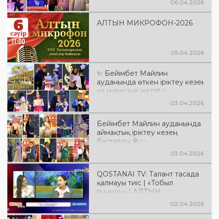
06.04.2026
АЛТЫН МИКРОФОН-2026
05.04.2026
✨ Бейімбет Майлин
ауданында өткен іріктеу кезеңі
өз мәресіне жетті! ✨
03.04.2026
Бейімбет Майлин ауданында
аймақтық іріктеу кезеңі
басталды 🎤✨
03.04.2026
QOSTANAI TV: Талант тасада
қалмауы тиіс | «Тобыл
тынысы» | АЛТЫН
МИКРОФОН-2026 | NEWS
02.04.2026