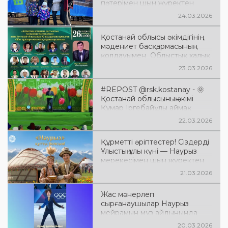
пәтерімен шын жүректен
құттықтаймыз! 🎉
24.03.2026
Қостанай облысы әкімдігінің
мәдениет басқармасының
қолдауымен Облыстық халық
шығармашылығы мен
23.03.2026
кинобейнеқор орталығының
ұйымдастыруымен
#REPOST @rsk.kostanay - 🌞
Қостанай облысының әкімі
Құмар Іргебайұлы аймақ
тұрғындарын Наурыз
22.03.2026
мейрамымен құттықтады
Құрметті әріптестер! Сіздерді
Ұлыстың ұлы күні — Наурыз
мерекесімен шын жүректен
құттықтаймыз!
21.03.2026
Жас мәнерлеп
сырғанаушылар Наурыз
мейрамын мұз айдынында
әсем де әсерлі өнерлерімен
20.03.2026