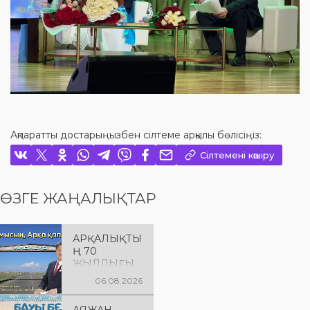
Ақпаратты достарыңызбен сілтеме арқылы бөлісіңіз:
Сілтемені көшіру
ӨЗГЕ ЖАҢАЛЫҚТАР
АРҚАЛЫҚТЫ
Ң 70
ЖЫЛДЫҒЫ
ҚҰТТЫ
06.08.2026
БОЛСЫН!
АЯЖАН