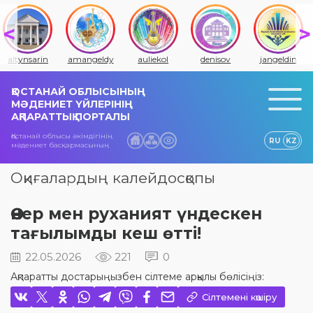
amangeldy
auliekol
denisov
jangeldin
jitiqara
ҚОСТАНАЙ ОБЛЫСЫНЫҢ
МӘДЕНИЕТ ҮЙЛЕРІНІҢ
АҚПАРАТТЫҚ ПОРТАЛЫ
Қостанай облысы әкімдігінің
RU
KZ
мәдениет басқармасының
Оқиғалардың калейдосқопы
Өнер мен руханият үндескен
тағылымды кеш өтті!
22.05.2026
221
0
Ақпаратты достарыңызбен сілтеме арқылы бөлісіңіз:
Сілтемені көшіру