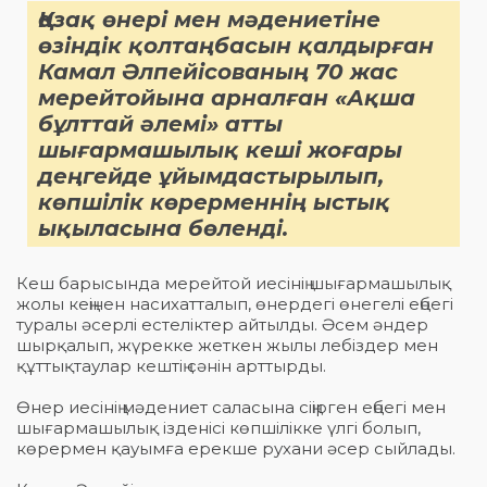
Қазақ өнері мен мәдениетіне
өзіндік қолтаңбасын қалдырған
Камал Әлпейісованың 70 жас
мерейтойына арналған «Ақша
бұлттай әлемі» атты
шығармашылық кеші жоғары
деңгейде ұйымдастырылып,
көпшілік көрерменнің ыстық
ықыласына бөленді.
Кеш барысында мерейтой иесінің шығармашылық
жолы кеңінен насихатталып, өнердегі өнегелі еңбегі
туралы әсерлі естеліктер айтылды. Әсем әндер
шырқалып, жүрекке жеткен жылы лебіздер мен
құттықтаулар кештің сәнін арттырды.
Өнер иесінің мәдениет саласына сіңірген еңбегі мен
шығармашылық ізденісі көпшілікке үлгі болып,
көрермен қауымға ерекше рухани әсер сыйлады.