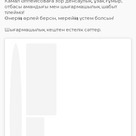
Камал Әлпейісоваға зор денсаулық, ұзақ ғұмыр,
отбасы амандығы мен шығармашылық шабыт
тілейміз!
Өнеріңіз өрлей берсін, мерейіңіз үстем болсын!
Шығармашылық кештен естелік сәттер.