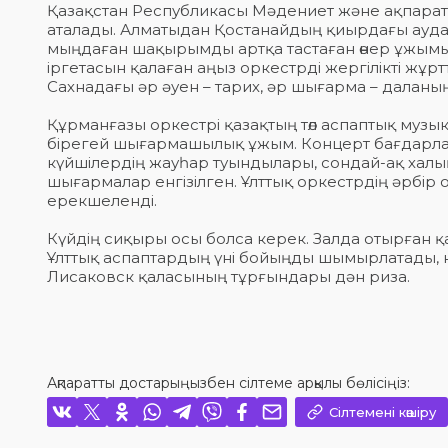
Қазақстан Республикасы Мәдениет және ақпарат м
аталады. Алматыдан Қостанайдың қиырдағы аудан
мыңдаған шақырымды артқа тастаған өнер ұжымы
іргетасын қалаған аңыз оркестрді жергілікті жұ
Сахнадағы әр әуен – тарих, әр шығарма – даланың 
Құрманғазы оркестрі қазақтың төл аспаптық музык
бірегей шығармашылық ұжым. Концерт бағдарлам
күйшілердің жауһар туындылары, сондай-ақ халық
шығармалар енгізілген. Ұлттық оркестрдің әрб
ерекшеленді.
Күйдің сиқыры осы болса керек. Залда отырған қ
Ұлттық аспаптардың үні бойыңды шымырлатады, н
Лисаковск қаласының тұрғындары дән риза.
Ақпаратты достарыңызбен сілтеме арқылы бөлісіңіз:
Сілтемені көшіру