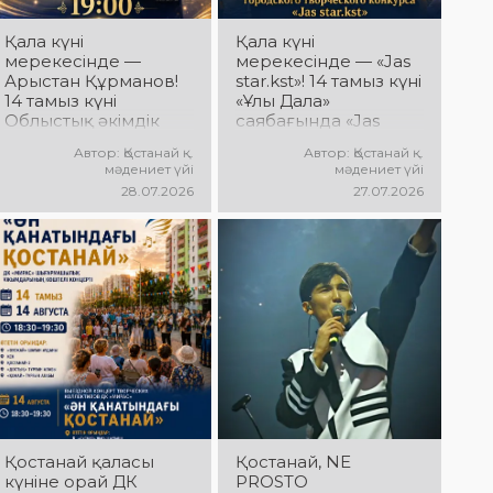
дайындық
пысықталды
Қала күні
Қала күні
мерекесінде —
мерекесінде — «Jas
Арыстан Құрманов!
star.kst»! 14 тамыз күні
14 тамыз күні
«Ұлы Дала»
Облыстық әкімдік
саябағында «Jas
алаңында Арыстан
star.kst» қалалық
Автор: Қостанай қ.
Автор: Қостанай қ.
Құрмановтың
шығармашылық
мәдениет үйі
мәдениет үйі
«Айналдым атыңнан,
байқауы
28.07.2026
27.07.2026
Қостанай» атты
жеңімпаздарының
концерттік
концерті өтеді!
бағдарламасы өтеді!
Сіздерді жас
Сіздерді сүйікті
таланттардың
әндер, әсерлі
жарқын өнері,
орындау мен
заманауи әндер,
көтеріңкі мерекелік
қуатты энергия мен
көңіл күй күтеді!
мерекелік көңіл күй
күтеді!
Қостанай қаласы
Қостанай, NE
күніне орай ДК
PROSTO