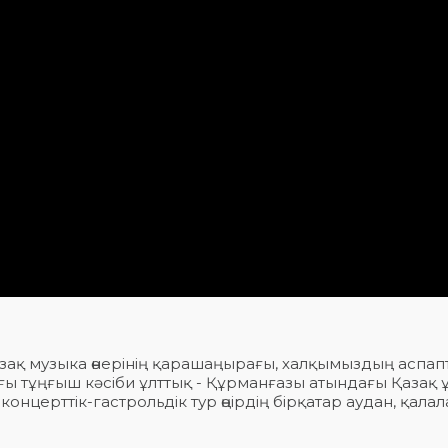
азақ музыка өнерінің қарашаңырағы, халқымыздың аспап
ағы тұңғыш кәсіби ұлттық - Құрманғазы атындағы Қазақ 
 концерттік-гастрольдік тур өңірдің бірқатар аудан, қал