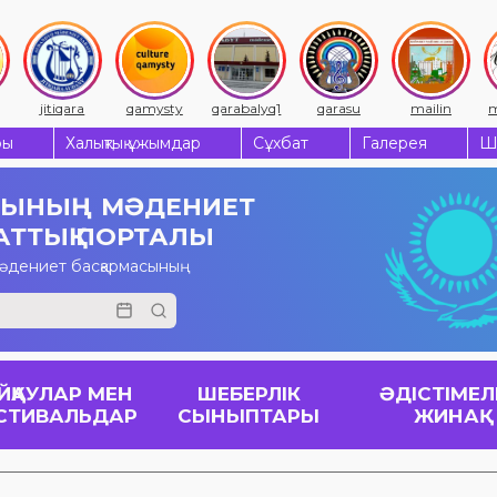
jitiqara
qamysty
qarabalyq1
qarasu
mailin
m
ры
Халықтық ұжымдар
Сұхбат
Галерея
Ш
СЫНЫҢ
МӘДЕНИЕТ
АТТЫҚ ПОРТАЛЫ
мәдениет басқармасының
ЙҚАУЛАР МЕН
ШЕБЕРЛІК
ӘДІСТІМЕЛ
СТИВАЛЬДАР
СЫНЫПТАРЫ
ЖИНАҚ