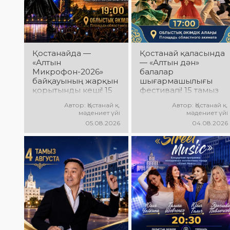
Қостанайда —
Қостанай қаласында
«Алтын
— «Алтын дән»
Микрофон-2026»
балалар
байқауының жарқын
шығармашылығы
қорытынды кеші! 15
фестивалі! 15 тамыз
тамыз күні
күні Облыстық
Автор: Қостанай қ.
Автор: Қостанай қ.
Халықаралық
әкімдік алаңында
мәдениет үйі
мәдениет үйі
вокалистер байқауы
«Даму бала»
05.08.2026
04.08.2026
жеңімпаздарын
жобасының балалар
марапаттау рәсімі
шығармашылық
мен гала-концерт
ұжымдары
өтеді! Сіздерді үздік
қатысатын «Алтын
орындаушылардың
дән» фестивалі өтеді!
әсерлі өнері, жарқын
Сіздерді жас
эмоциялар және
таланттардың
ерекше мерекелік
жарқын өнері, әсем
атмосфера күтеді!
әндер, әсерлі билер
мен мерекелік көңіл
күй күтеді!