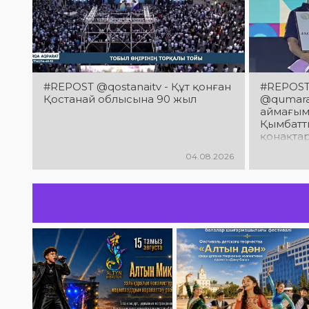
#REPOST @qostanaitv - Құт қонған
#REPOST 
Қостанай облысына 90 жыл
@qumaraq
аймағым
Қымбатты
қонақта
облысын
04.08.2026
мерейто
құттықт