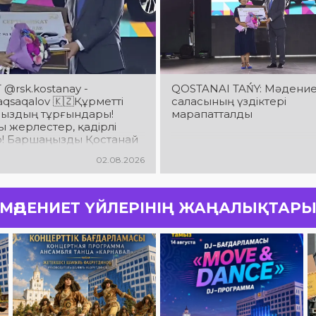
@rsk.kostanay -
QOSTANAI TAŃY: Мәдени
saqalov 🇰🇿Құрметті
саласының үздіктері
ыздың тұрғындары!
марапатталды
 жерлестер, қадірлі
р! Баршаңызды Қостанай
ың 90 жылдық
02.08.2026
йымен шын жүректен
аймын!
МӘДЕНИЕТ ҮЙЛЕРІНІҢ ЖАҢАЛЫҚТАР