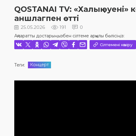
QOSTANAI TV: «Халық әуені» 
аншлагпен өтті
25.05.2026
191
0
Ақпаратты достарыңызбен сілтеме арқылы бөлісіңіз:
Сілтемені көшіру
Концерт
Теги: