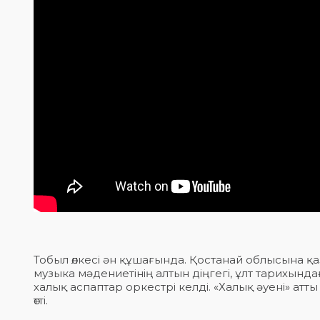
Тобыл өлкесі ән құшағында. Қостанай облысына қ
музыка мәдениетінің алтын діңгегі, ұлт тарихынд
халық аспаптар оркестрі келді. «Халық әуені» атты
өтті.