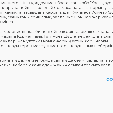
инистрлігінің қолдауымен басталған жоба "Халық әуен
дарына дейінгі жол оңай болмаса да, аспаптарын үкіл
н халық тағатсыздана қарсы алды. Күй атасы Ахмет Жұ
рттың сағынғаны соншалық, залда ине шаншар жер қалм
мінезі.
а мәдениетін кәсіби деңгейге көтеріп, әлемдік сахнада 
асына Құрманғазы, Тәттімбет, Дәулеткерей, Дина ұлы
 әндері мен ұлттық музыка өнерінің алтын қорындағы
ір орындауы терең мазмұнымен, орындаушылық шеберліг
арияның да, мектеп оқушысының да сезімі бір арнаға то
ағыз шеберлік қана адам жанын осылай толқыта алады
QO