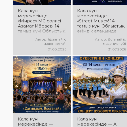
Қала күні
Қала күні
мерекесінде —
мерекесінде —
«Мирас» МС солисі
«Street Music»! 14
Азамат Ибраев! 14
тамыз күні Облыстық
тамыз күні Облыстық
әкімдік алаңында
әкімдік алаңында
қаланың жастар
Автор: Қостанай қ.
Автор: Қостанай қ.
Азамат Ибраевтың
ұжымдарының
мәдениет үйі
мәдениет үйі
концерттік
«Street Music»
01.08.2026
31.07.2026
бағдарламасы өтеді!
концерттік
Сіздерді сүйікті
бағдарламасы өтеді!
әндер, жарқын
Сіздерді заманауи
орындау, қуатты
музыка, жарқын
энергия мен көтеріңкі
орындаулар, қуатты
мерекелік көңіл күй
энергия мен көтеріңкі
күтеді!
мерекелік көңіл күй
күтеді!
Қала күні
Қала күні
мерекесінде —
мерекесінде — А.