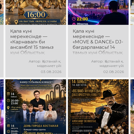
Қала күні
Қала күні
мерекесінде —
мерекесінде —
«Карнавал» би
«MOVE & DANCE» DJ-
ансамблі! 15 тамыз
бағдарламасы! 14
күні Облыстық
тамыз күні Облыстық
әкімдік алаңында
әкімдік алаңында
Автор: Қостанай қ.
Автор: Қостанай қ.
«Карнавал» би
мерекелік DJ-
мәдениет үйі
мәдениет үйі
ансамблінің
бағдарлама өтеді!
03.08.2026
02.08.2026
концерттік
Сіздерді заманауи
бағдарламасы өтеді!
музыкалық хиттер,
Ансамбль жетекшісі
би ырғағы, қуатты
— Шамиль
энергия мен жарқын
Фахрутдинов.
эмоциялар күтеді!
Сіздерді әсерлі
хореографиялық
қойылымдар,
жарқын бейнелер,
қуатты ырғақ пен
мерекелік көңіл күй
күтеді!