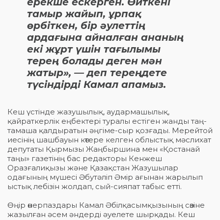
ерекше ескерген. Өйткені
тамыр жайып, ұрпақ
өрбіткен, бір әулеттің
ардағына айналған ананың
екі жұрт үшін тағылымы
терең болады деген мән
жатыр», — деп тереңдете
түсіндірді Камал апамыз.
Кеш үстінде жазушылық, аудармашылық,
қайраткерлік еңбектері туралы естіген жанды таң-
тамаша қалдыратын әңгіме-сыр қозғады. Мерейтой
иесінің шашбауын көтере келген облыстық мәслихат
депутаты Қырмызы Жаңбыршина мен «Қостанай
таңы» газетінің бас редакторы Кенжеш
Оразғалиқызы және Қазақстан Жазушылар
одағының мүшесі Әбутәліп Әмір ағынан жарылып
ыстық лебізін жолдап, сый-сияпат табыс етті.
Өңір өнерпаздары Камал Әбілқасымқызының сөзіне
жазылған әсем әндерді әуелете шырқады. Кеш