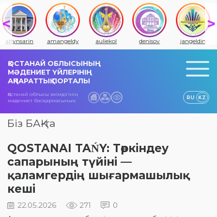
altynsarin
amangeldy
auliekol
denisov
jangeldin
ҚОСТАНАЙ ОБЛЫСЫНЫҢ
МӘДЕНИЕТ ҮЙЛЕРІНІҢ
АҚПАРАТТЫҚ ПОРТАЛЫ
Қостанай облысы әкімдігінің
RU
KZ
мәдениет басқармасының
Біз БАҚ-та
QOSTANAI TAŃY: Төркіндеу
сапарының түйіні —
қаламгердің шығармашылық
кеші
22.05.2026
271
0