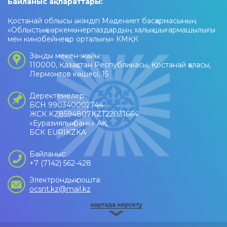
Байланыс ақпараттары:
Қостанай облысы әкімдігі Мәдениет басқармасының
«Облыстық көркемөнерпаздардың халық шығармашылығы
мен кинобейнеқор орталығы» КМҚК
Заңды мекен-жайы:
110000, Қазақстан Республикасы, Қостанай қаласы,
Лермонтов көшесі, 15
Деректемелер:
БСН 990340002744
ЖСК KZ8594807KZT22031664
«Еуразиялық банк» АҚ
БСК EURIKZKA
Байланыс:
+7 (7142) 562-428
Электрондық пошта:
ocsnt.kz@mail.kz