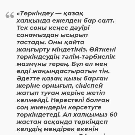
«Төркіндеу — қазақ
халқында ежелден бар салт.
Тек соны кеңес дәуірі
санамыздан ысырып
тастады. Оны қайта
жаңғырту міндетіміз. Өйткені
төркіндеудің тәлім-тәрбиелік
мазмұны терең. Бұл ел мен
елді жақындастыратын тін.
Әдетте қазақ қызы барған
жеріне орнығып, сіңіспей
жатып туған жеріне жетіп
келмейді. Нәрестелі болған
соң жиендерін көрсетуге
төркіндетеді. Ал халқымыз 60
жастан асқанда төркіндеп
келудің мәндірек екенін