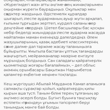
«Жүрегімдегі жаз» атты әңгіме-өлең жинақтарымен
оқырман жүрегін баурадыңыз. Оқулықтар мен
сөздіктер жаздыңыз. Әдістемелік құралдар
шығарып, ілеспе аударманың ауыр жүгін арқалап,
ғылыми тұрғыдан зерттеп, күрделі саланы өнер
деңгейіне көтердіңіз. Шетел басшылары бас қосқан
небір беделді жиындарда ілеспе аударма жасауда
майталман маман екеніңізді дәлелдедіңіз. Әлем
жазушыларының, қазақ әдебиеті классиктерінің
сөзіне дәлме-дәл тәржіме жасау таланыңызға
бұйырыпты. Ұмытыла бастаған ұлттық тағамдарды
жаңғыртып, мейрамханалар мәзіріне енгізуге
мұрындық болдыңыз. Сан саладағы қайраткерлік
қызметіңізді жоғары бағалаймыз», – деп облыс
әкімінің орынбасары Бақытжан Нарымбетов
қаламгер еңбегіне кеңінен тоқталды.
Кеш жүргізушісі Абылай Мауданов Камал апамызға
салмақты сұрақтар қойып, қайраткердің қилы
қырын аша түсті. Таным-білімі терең тұлғаның әр
әңгімесі әсерлі болды. Бүгінгі буынға таңсықтау
естілетін «төркіндеу» ұғымын тәпсірлеп беруі
танымдық мәнге бай болды.