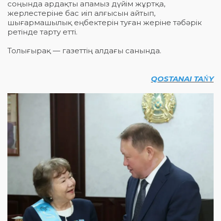
соңында ардақты апамыз дүйім жұртқа,
жерлестеріне бас иіп алғысын айтып,
шығармашылық еңбектерін туған жеріне тәбәрік
ретінде тарту етті.
Толығырақ — газеттің алдағы санында.
QOSTANAI TAŃY