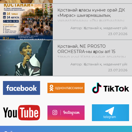
Қостанай қаласы күніне орай ДК
«Мирас» шығармашылық
ұжымдарының «Ән қанатындағы
Қостанай» көшпелі концерті
Автор: Қостанай қ. мәдениет үйі
өтеді! Баршаңызды мерекелік
23.07.2026
концертке шақырамыз!
Қостанай, NE PROSTO
ORCHESTRA-ны қарсы ал! 15
тамыз күні Қала күніне арналған
мерекелік концертте NE
Автор: Қостанай қ. мәдениет үйі
PROSTO ORCHESTRA өнер
23.07.2026
көрсетеді! @ne_prosto_orchestra