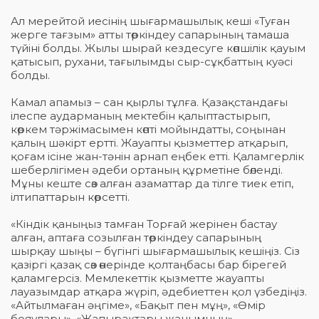
Ал мерейтой иесінің шығармашылық кеші «Туған
жерге тағзым» атты төркіндеу сапарының тамаша
түйіні болды. Жылы шырай кездесуге көпшілік қауым
қатысып, рухани, тағылымды сыр-сұқбаттың куәсі
болды.
Камал апамыз – сан қырлы тұлға. Қазақстандағы
ілеспе аударманың мектебін қалыптастырып,
көркем тәржімасымен көпті мойындатты, соңынан
қалың шәкірт ертті. Жауапты қызметтер атқарып,
қоғам ісіне жан-тәнін арнап еңбек етті. Қаламгерлік
шеберлігімен әдеби ортаның құрметіне бөленді.
Мұны кеште сөз алған азаматтар да тілге тиек етіп,
ілтипаттарын көрсетті.
«Кіндік қаныңыз тамған Торғай жерінен бастау
алған, аптаға созылған төркіндеу сапарының
шырқау шыңы – бүгінгі шығармашылық кешіңіз. Сіз
қазіргі қазақ сөз өнерінде қолтаңбасы бар бірегей
қаламгерсіз. Мемлекеттік қызметте жауапты
лауазымдар атқара жүріп, әдебиеттен қол үзбедіңіз.
«Айтылмаған әңгіме», «Бақыт пен мұң», «Өмір
бояулары», «Жапырақтары жанымның»,