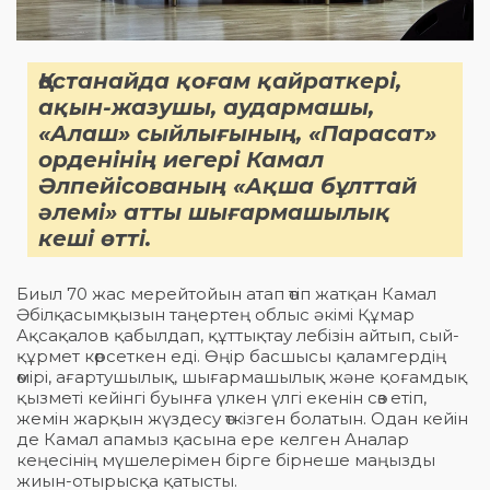
Қостанайда қоғам қайраткері,
ақын-жазушы, аудармашы,
«Алаш» сыйлығының, «Парасат»
орденінің иегері Камал
Әлпейісованың «Ақша бұлттай
әлемі» атты шығармашылық
кеші өтті.
Биыл 70 жас мерейтойын атап өтіп жатқан Камал
Әбілқасымқызын таңертең облыс әкімі Құмар
Ақсақалов қабылдап, құттықтау лебізін айтып, сый-
құрмет көрсеткен еді. Өңір басшысы қаламгердің
өмірі, ағартушылық, шығармашылық және қоғамдық
қызметі кейінгі буынға үлкен үлгі екенін сөз етіп,
жемін жарқын жүздесу өткізген болатын. Одан кейін
де Камал апамыз қасына ере келген Аналар
кеңесінің мүшелерімен бірге бірнеше маңызды
жиын-отырысқа қатысты.