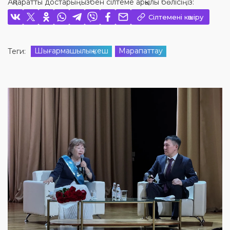
Ақпаратты достарыңызбен сілтеме арқылы бөлісіңіз:
Сілтемені көшіру
Шығармашылық кеш
Марапаттау
Теги: