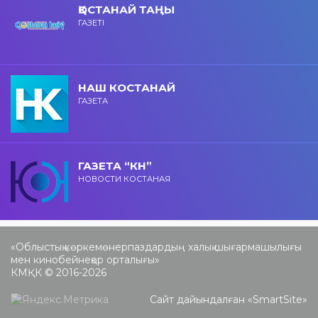
ҚОСТАНАЙ ТАҢЫ
ГАЗЕТІ
НАШ КОСТАНАЙ
ГАЗЕТА
ГАЗЕТА “КН”
НОВОСТИ КОСТАНАЯ
«Облыстық көркемөнерпаздардың халық шығармашылығы
мен кинобейнеқор орталығы»
КМҚК © 2016-2026
Сайт дайындалған «
SmartSite
»