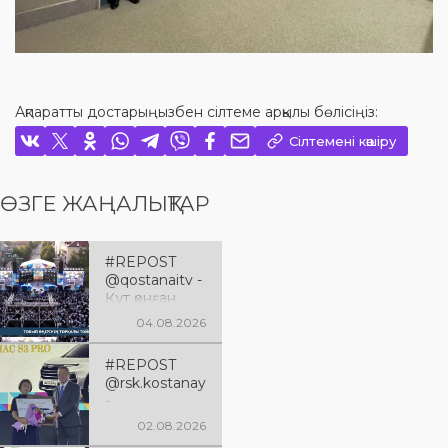
Ақпаратты достарыңызбен сілтеме арқылы бөлісіңіз:
Сілтемені көшіру
ӨЗГЕ ЖАҢАЛЫҚТАР
#REPOST
@qostanaitv -
Құт қонған
Қостанай
04.08.2026
облысына 90
жыл
#REPOST
@rsk.kostanay
-
@qumaraqsaq
02.08.2026
alov 🇰🇿