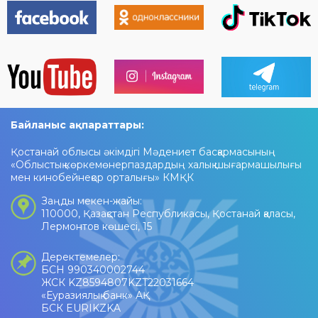
Байланыс ақпараттары:
Қостанай облысы әкімдігі Мәдениет басқармасының
«Облыстық көркемөнерпаздардың халық шығармашылығы
мен кинобейнеқор орталығы» КМҚК
Заңды мекен-жайы:
110000, Қазақстан Республикасы, Қостанай қаласы,
Лермонтов көшесі, 15
Деректемелер:
БСН 990340002744
ЖСК KZ8594807KZT22031664
«Еуразиялық банк» АҚ
БСК EURIKZKA