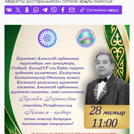
Ақпаратты достарыңызбен сілтеме арқылы бөлісіңіз:
Сілтемені көшіру