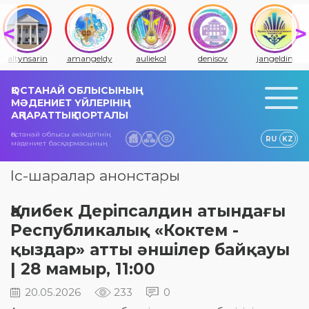
altynsarin
amangeldy
auliekol
denisov
jangeldin
ҚОСТАНАЙ ОБЛЫСЫНЫҢ
МӘДЕНИЕТ ҮЙЛЕРІНІҢ
АҚПАРАТТЫҚ ПОРТАЛЫ
Қостанай облысы әкімдігінің
RU
KZ
мәдениет басқармасының
Іс-шаралар анонстары
Қалибек Деріпсалдин атындағы
Республикалық «Коктем -
қыздар» атты әншілер байқауы
| 28 мамыр, 11:00
20.05.2026
233
0