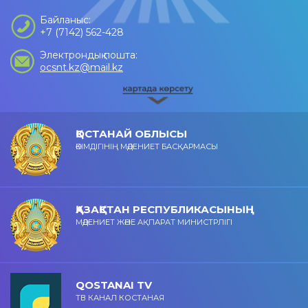
Байланыс:
+7 (7142) 562-428
Электрондық пошта:
ocsnt.kz@mail.kz
ҚОСТАНАЙ ОБЛЫСЫ
ӘКІМДІГІНІҢ МӘДЕНИЕТ БАСҚАРМАСЫ
ҚАЗАҚСТАН РЕСПУБЛИКАСЫНЫҢ
МӘДЕНИЕТ ЖӘНЕ АҚПАРАТ МИНИСТРЛІГІ
QOSTANAI TV
ТВ КАНАЛ КОСТАНАЯ