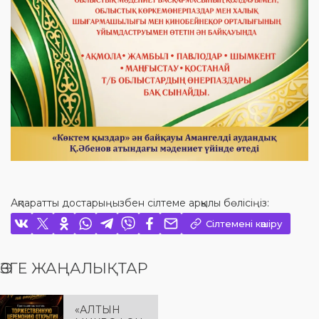
Ақпаратты достарыңызбен сілтеме арқылы бөлісіңіз:
Сілтемені көшіру
ӨЗГЕ ЖАҢАЛЫҚТАР
«АЛТЫН