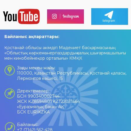
Байланыс ақпараттары:
Қостанай облысы әкімдігі Мәдениет басқармасының
«Облыстық көркемөнерпаздардың халық шығармашылығы
мен кинобейнеқор орталығы» КМҚК
Заңды мекен-жайы:
110000, Қазақстан Республикасы, Қостанай қаласы,
Лермонтов көшесі, 15
Деректемелер:
БСН 990340002744
ЖСК KZ8594807KZT22031664
«Еуразиялық банк» АҚ
БСК EURIKZKA
Байланыс:
+7 (7142) 562-428