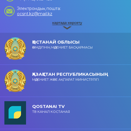
Электрондық пошта:
ocsnt.kz@mail.kz
ҚОСТАНАЙ ОБЛЫСЫ
ӘКІМДІГІНІҢ МӘДЕНИЕТ БАСҚАРМАСЫ
ҚАЗАҚСТАН РЕСПУБЛИКАСЫНЫҢ
МӘДЕНИЕТ ЖӘНЕ АҚПАРАТ МИНИСТРЛІГІ
QOSTANAI TV
ТВ КАНАЛ КОСТАНАЯ