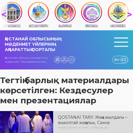
altynsarin
amangeldy
auliekol
denisov
jangeldin
ҚОСТАНАЙ ОБЛЫСЫНЫҢ
МӘДЕНИЕТ ҮЙЛЕРІНІҢ
АҚПАРАТТЫҚ ПОРТАЛЫ
Қостанай облысы әкімдігінің
RU
KZ
мәдениет басқармасының
Тегтің барлық материалдары
көрсетілген: Кездесулер
мен презентациялар
QOSTANAI TAŃY: Жаңа жылдағы –
ақжолтай жаңалық. Сахна
төріндегі сәтті қойылым