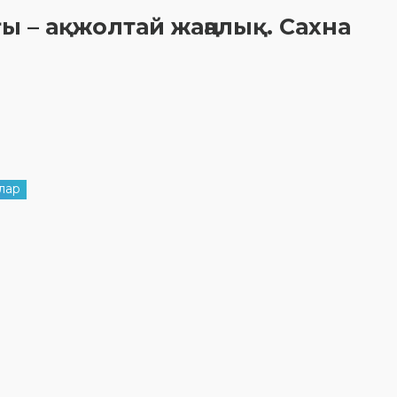
ы – ақжолтай жаңалық. Сахна
лар