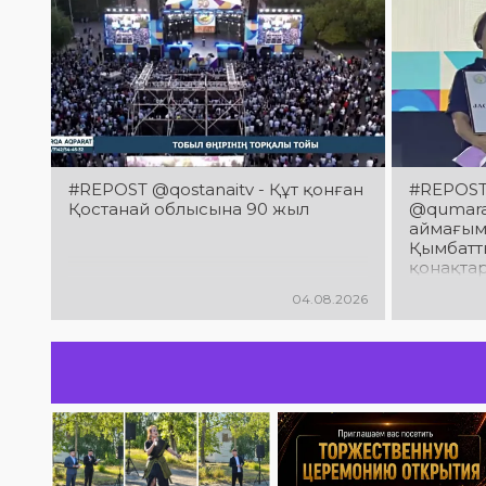
#REPOST @qostanaitv - Құт қонған
#REPOST 
Қостанай облысына 90 жыл
@qumaraq
аймағым
Қымбатты
қонақта
облысын
04.08.2026
мерейто
құттықт