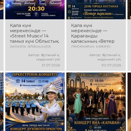
мен мерекелік көңіл
қуатты ырғақ пен
күй күтеді!
мерекелік көңіл күй
күтеді!
Қала күні
Қала күні
мерекесінде —
мерекесінде —
«Street Music»! 14
Қарағанды
тамыз күні Облыстық
қаласының «Ветер
әкімдік алаңында
перемен» кавер-
қаланың жастар
тобы! 14 тамыз күні
Автор: Қостанай қ.
Автор: Қостанай қ.
ұжымдарының
«Ұлы Дала»
мәдениет үйі
мәдениет үйі
«Street Music»
саябағында Юрий
31.07.2026
30.07.2026
концерттік
Шатунов пен
бағдарламасы өтеді!
«Ласковый май»
Сіздерді заманауи
тобының
музыка, жарқын
шығармашылығына
орындаулар, қуатты
арналған концерт
энергия мен көтеріңкі
өтеді! Сіздерді көпшілік
мерекелік көңіл күй
сүйіп тыңдайтын
күтеді!
әндер, жылы
естеліктер мен
ерекше музыкалық
атмосфера күтеді!