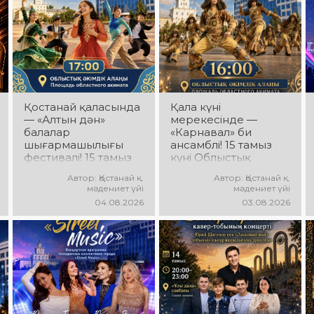
Қостанай қаласында
Қала күні
— «Алтын дән»
мерекесінде —
балалар
«Карнавал» би
шығармашылығы
ансамблі! 15 тамыз
фестивалі! 15 тамыз
күні Облыстық
күні Облыстық
әкімдік алаңында
Автор: Қостанай қ.
Автор: Қостанай қ.
әкімдік алаңында
«Карнавал» би
мәдениет үйі
мәдениет үйі
«Даму бала»
ансамблінің
04.08.2026
03.08.2026
жобасының балалар
концерттік
шығармашылық
бағдарламасы өтеді!
ұжымдары
Ансамбль жетекшісі
қатысатын «Алтын
— Шамиль
дән» фестивалі өтеді!
Фахрутдинов.
Сіздерді жас
Сіздерді әсерлі
таланттардың
хореографиялық
жарқын өнері, әсем
қойылымдар,
әндер, әсерлі билер
жарқын бейнелер,