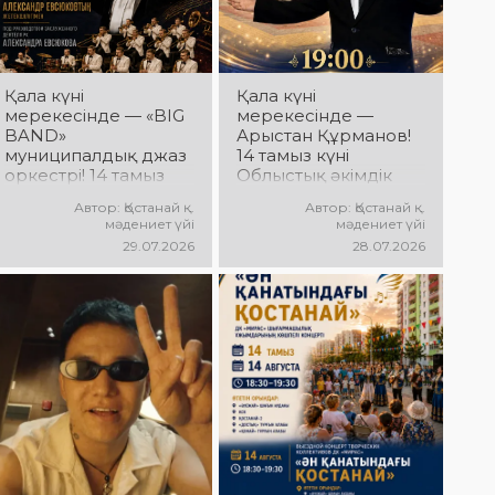
АРНАЛҒАН
өнер көрсетеді!
МЕРЕКЕЛІК ІС-
@ne_prosto_orchestra
ШАРАЛАР
БАҒДАРЛАМАСЫ
Қала күні
Қала күні
мерекесінде — «BIG
мерекесінде —
BAND»
Арыстан Құрманов!
муниципалдық джаз
14 тамыз күні
оркестрі! 14 тамыз
Облыстық әкімдік
күні Облыстық
алаңында Арыстан
Автор: Қостанай қ.
Автор: Қостанай қ.
әкімдік алаңында
Құрмановтың
мәдениет үйі
мәдениет үйі
«BIG BAND»
«Айналдым атыңнан,
29.07.2026
28.07.2026
муниципалдық джаз
Қостанай» атты
оркестрінің концерті
концерттік
өтеді! Оркестр
бағдарламасы өтеді!
жетекшісі — ҚР
Сіздерді сүйікті
еңбек сіңірген
әндер, әсерлі
қайраткері
орындау мен
Александр Евсюков.
көтеріңкі мерекелік
Музыкалық жетекші-
көңіл күй күтеді!
аранжировщик —
Геннадий Стаканов.
Сіздерді жанды
музыка, жарқын
джаз әуендері мен