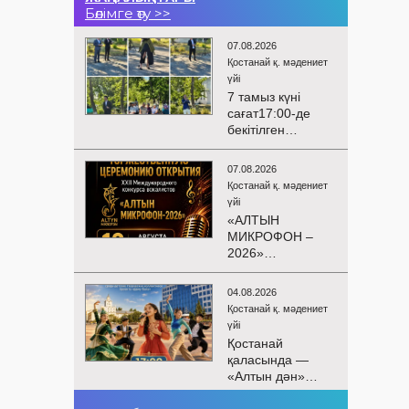
Бөлімге өту >>
07.08.2026
Қостанай қ. мәдениет
үйі
7 тамыз күні
сағат17:00-де
бекітілген
жоспарға және
KPI
07.08.2026
көрсеткіштерін
Қостанай қ. мәдениет
орындау аясында
үйі
«Таза Қазақстан»
«АЛТЫН
экологиялық
МИКРОФОН –
акциясына
2026»
арналған көшпелі
БАЙҚАУЫНЫҢ
концерт
САЛТАНАТТЫ
Меңдіқара
04.08.2026
АШЫЛУЫ
ауданының
Қостанай қ. мәдениет
Сіздерді
Красная Пресня
үйі
вокалистердің
ауылында
Қостанай
«Алтын
өткізілді
қаласында —
микрофон –
«Алтын дән»
2026» XXII
балалар
халықаралық