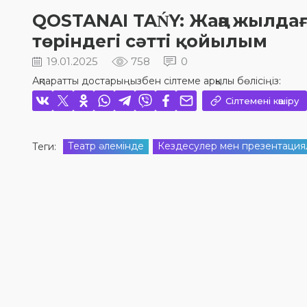
QOSTANAI TAŃY: Жаңа жылдағ
төріндегі сәтті қойылым
19.01.2025
758
0
Ақпаратты достарыңызбен сілтеме арқылы бөлісіңіз:
Сілтемені көшіру
Театр әлемінде
Кездесулер мен презентация
Теги: