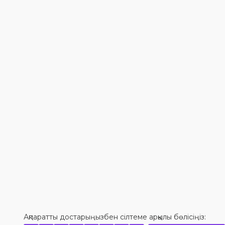
Ақпаратты достарыңызбен сілтеме арқылы бөлісіңіз: