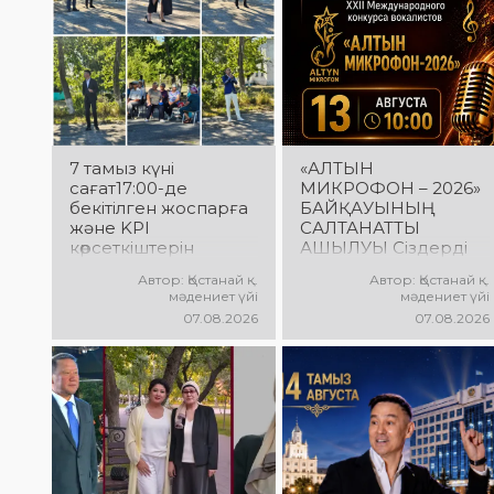
7 тамыз күні
«АЛТЫН
сағат17:00-де
МИКРОФОН – 2026»
бекітілген жоспарға
БАЙҚАУЫНЫҢ
және KPI
САЛТАНАТТЫ
көрсеткіштерін
АШЫЛУЫ Сіздерді
орындау аясында
вокалистердің
Автор: Қостанай қ.
Автор: Қостанай қ.
«Таза Қазақстан»
«Алтын микрофон –
мәдениет үйі
мәдениет үйі
экологиялық
2026» XXII
07.08.2026
07.08.2026
акциясына арналған
халықаралық
көшпелі концерт
байқауының
Меңдіқара
салтанатты ашылу
ауданының Красная
рәсіміне шақырамыз!
Пресня ауылында
Бұл күні түрлі
өткізілді
елдерден келген
талантты
орындаушылар бас
қосып, үлкен