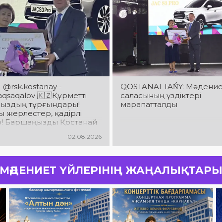
@rsk.kostanay -
QOSTANAI TAŃY: Мәдени
saqalov 🇰🇿Құрметті
саласының үздіктері
ыздың тұрғындары!
марапатталды
 жерлестер, қадірлі
р! Баршаңызды Қостанай
ың 90 жылдық
02.08.2026
йымен шын жүректен
аймын!
МӘДЕНИЕТ ҮЙЛЕРІНІҢ ЖАҢАЛЫҚТАР