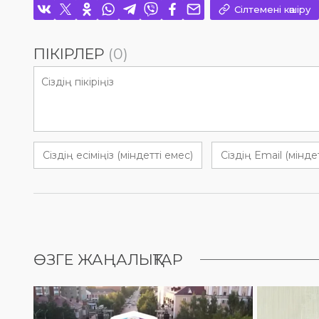
Сілтемені көшіру
ПІКІРЛЕР
(0)
ӨЗГЕ ЖАҢАЛЫҚТАР