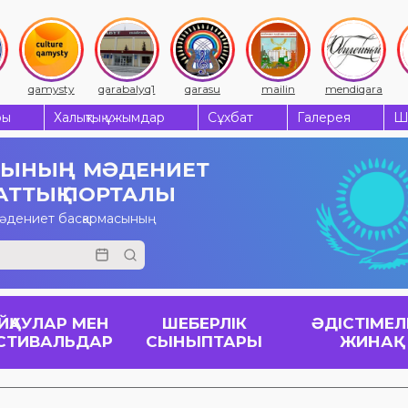
qamysty
qarabalyq1
qarasu
mailin
mendiqara
ры
Халықтық ұжымдар
Сұхбат
Галерея
Ш
СЫНЫҢ
МӘДЕНИЕТ
АТТЫҚ ПОРТАЛЫ
мәдениет басқармасының
ЙҚАУЛАР МЕН
ШЕБЕРЛІК
ӘДІСТІМЕЛ
СТИВАЛЬДАР
СЫНЫПТАРЫ
ЖИНАҚ