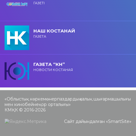
ГАЗЕТІ
НАШ КОСТАНАЙ
ГАЗЕТА
ГАЗЕТА “КН”
НОВОСТИ КОСТАНАЯ
«Облыстық көркемөнерпаздардың халық шығармашылығы
мен кинобейнеқор орталығы»
КМҚК © 2016-2026
Сайт дайындалған «
SmartSite
»