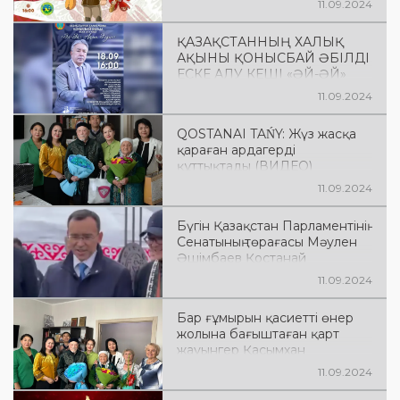
11.09.2024
ҚАЗАҚСТАННЫҢ ХАЛЫҚ
АҚЫНЫ ҚОНЫСБАЙ ӘБІЛДІ
ЕСКЕ АЛУ КЕШІ «ӘЙ-ӘЙ»
АҚЫН ӘЛДИІ»
11.09.2024
QOSTANAI TAŃY: Жүз жасқа
қараған ардагерді
құттықтады (ВИДЕО)
11.09.2024
Бүгін Қазақстан Парламентінің
Сенатының төрағасы Мәулен
Әшімбаев Қостанай
облысының киіз үйіне арнайы
11.09.2024
қонақ болып келді
Бар ғұмырын қасиетті өнер
жолына бағыштаған қарт
жауынгер Қасымхан
Алдабергенов ақсақал бүгін
11.09.2024
99 жасқа толды