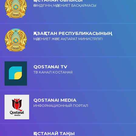
ӘКІМДІГІНІҢ МӘДЕНИЕТ БАСҚАРМАСЫ
ҚАЗАҚСТАН РЕСПУБЛИКАСЫНЫҢ
МӘДЕНИЕТ ЖӘНЕ АҚПАРАТ МИНИСТРЛІГІ
QOSTANAI TV
ТВ КАНАЛ КОСТАНАЯ
QOSTANAI MEDIA
ИНФОРМАЦИОННЫЙ ПОРТАЛ
ҚОСТАНАЙ ТАҢЫ