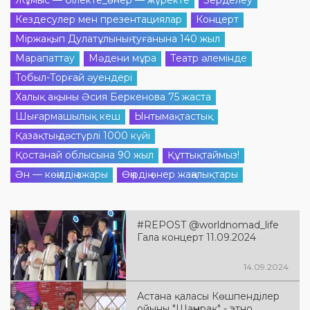
Жұмыс — білекте_өнер — жүректе
Зерделеу
Кездесулер мен презентациялар
Концерт
Міржақып Дулатұлының туғанына 140 жыл
Марапаттау
Мәдени мұра
Театр әлемінде
Тобыл-Торғай әуендері
Халық ақыны Әсия Беркенова 75 жаста
Шығармашылық кеш
Ынтымақтастық
Қазақтың дәстүрлі 1000 күйі
Қостанай облысына 90 жыл
Құттықтаймыз!
Ән — көңілдің ажары
Өңірдің өнер жаңалықтары
#REPOST @worldnomad_life
Гала концерт 11.09.2024
14.09.2024
Астана қаласы Көшпенділер
ойыны "Шаңырақ" - этно