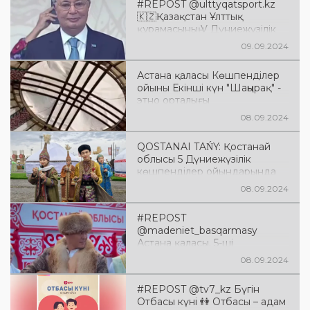
#REPOST @ulttyqatsport.kz
🇰🇿Қазақстан Ұлттық
құрамасының V Дүниежүзілік
көшпенділер ойындарының
09.09.2024
ашылу салтанатындағы шеруі
🐎Дүбірлі додада ел
Астана қаласы Көшпенділер
намысын 216 спортшы
ойыны Екінші күн "Шаңырақ" -
қорғайды. ⚡️Спортшыларға
этно орталығы
сәттілік тілейміз!
08.09.2024
QOSTANAI TAŃY: Қостанай
облысы 5 Дүниежүзілік
көшпенділер ойындарында
08.09.2024
#REPOST
@madeniet_basqarmasy
Астана қаласы. 5-ші
Дүниежүзілік көшпенділер
08.09.2024
ойындары. 2-ші күн. 5-е
Всемирные игры кочевников.
#REPOST @tv7_kz Бүгін
Город Астана. День 2.
Отбасы күні 👫 Отбасы – адам