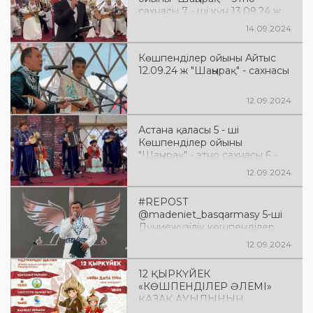
сахнасы 7 - ші күн 13.09.24 ж
14.09.2024
Көшпенділер ойыны Айтыс
12.09.24 ж "Шаңырақ" - сахнасы
12.09.2024
Астана қаласы 5 - ші
Көшпенділер ойыны
"Шаңырақ" - этно сахнасы 6 -
шы күн
12.09.2024
#REPOST
@madeniet_basqarmasy 5-ші
Дүниежүзілік көшпенділер
ойындарында айтыс өтті
12.09.2024
12 ҚЫРКҮЙЕК
«КӨШПЕНДІЛЕР ӘЛЕМІ»
ҚАЗАҚ АУЫЛЫНЫҢ
МӘДЕНИ БАҒДАРЛАМАСЫ