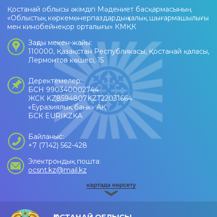
Қостанай облысы әкімдігі Мәдениет басқармасының
«Облыстық көркемөнерпаздардың халық шығармашылығы
мен кинобейнеқор орталығы» КМҚК
Заңды мекен-жайы:
110000, Қазақстан Республикасы, Қостанай қаласы,
Лермонтов көшесі, 15
Деректемелер:
БСН 990340002744
ЖСК KZ8594807KZT22031664
«Еуразиялық банк» АҚ
БСК EURIKZKA
Байланыс:
+7 (7142) 562-428
Электрондық пошта:
ocsnt.kz@mail.kz
ҚОСТАНАЙ ОБЛЫСЫ