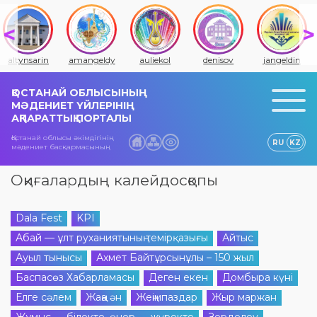
altynsarin
amangeldy
auliekol
denisov
jangeldin
ҚОСТАНАЙ ОБЛЫСЫНЫҢ
МӘДЕНИЕТ ҮЙЛЕРІНІҢ
АҚПАРАТТЫҚ ПОРТАЛЫ
Қостанай облысы әкімдігінің
RU
KZ
мәдениет басқармасының
Оқиғалардың калейдосқопы
Dala Fest
KPI
Абай — ұлт руханиятының темірқазығы
Айтыс
Ауыл тынысы
Ахмет Байтұрсынұлы – 150 жыл
Баспасөз Хабарламасы
Деген екен
Домбыра күні
Елге сәлем
Жаңа ән
Жеңімпаздар
Жыр маржан