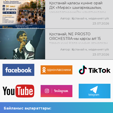
Қостанай қаласы күніне орай
ДК «Мирас» шығармашылық
ұжымдарының «Ән қанатындағы
Қостанай» көшпелі концерті
Автор: Қостанай қ. мәдениет үйі
өтеді! Баршаңызды мерекелік
23.07.2026
концертке шақырамыз!
Қостанай, NE PROSTO
ORCHESTRA-ны қарсы ал! 15
тамыз күні Қала күніне арналған
мерекелік концертте NE
Автор: Қостанай қ. мәдениет үйі
PROSTO ORCHESTRA өнер
23.07.2026
көрсетеді! @ne_prosto_orchestra
Байланыс ақпараттары: