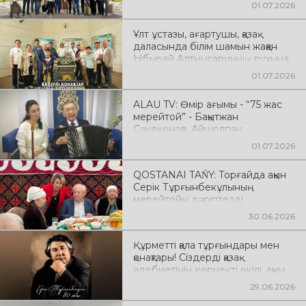
мұраға деген құрметтің белгісі
01.07.2026
Ұлт ұстазы, ағартушы, қазақ
даласында білім шамын жаққан
Ыбырай Алтынсариннің рухына
тағзым ету – әрбір ұрпақтың
01.07.2026
парызы
ALAU TV: Өмір ағымы - “75 жас
мерейтой” - Бақытжан
Сәуекенов, Айшолпан
Жанболатқызы
01.07.2026
QOSTANAI TAŃY: Торғайда ақын
Серік Тұрғынбекұлының
мерейтойы дәріптелді
30.06.2026
Құрметті қала тұрғындары мен
қонақтары! Сіздерді қазақ
әдебиетінің көрнекті өкілі, ақын,
драматург, Қазақстанның еңбек
29.06.2026
сіңірген қайраткері Серік