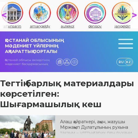
altynsarin
amangeldy
auliekol
denisov
jangeldin
ҚОСТАНАЙ ОБЛЫСЫНЫҢ
МӘДЕНИЕТ ҮЙЛЕРІНІҢ
АҚПАРАТТЫҚ ПОРТАЛЫ
Қостанай облысы әкімдігінің
RU
KZ
мәдениет басқармасының
Тегтің барлық материалдары
көрсетілген:
Шығармашылық кеш
Алаш қайраткері, ақын, жазушы
Міржақып Дулатұлының рухына
тағзым – ұлттық тарих пен рухани