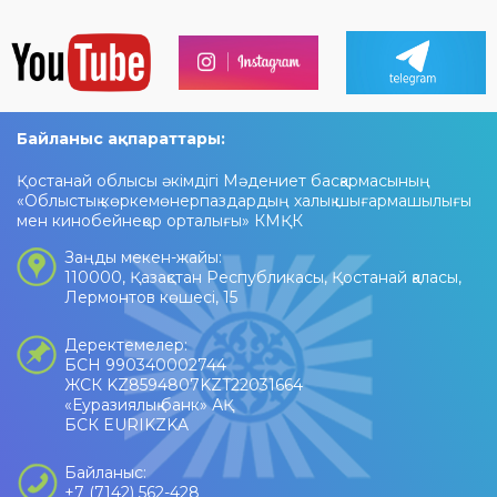
Байланыс ақпараттары:
Қостанай облысы әкімдігі Мәдениет басқармасының
«Облыстық көркемөнерпаздардың халық шығармашылығы
мен кинобейнеқор орталығы» КМҚК
Заңды мекен-жайы:
110000, Қазақстан Республикасы, Қостанай қаласы,
Лермонтов көшесі, 15
Деректемелер:
БСН 990340002744
ЖСК KZ8594807KZT22031664
«Еуразиялық банк» АҚ
БСК EURIKZKA
Байланыс:
+7 (7142) 562-428