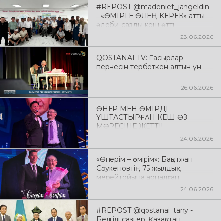
Тұрғынбекұлының 80 жылдық
#REPOST @madeniet_jangeldin
мерейтойына арналған «Құшағы
- «ӨМІРГЕ ӨЛЕҢ КЕРЕК» атты
ыстық Қостанай» атты
әдеби-сазды кеш өтті
шығармашылық кешке
шақырамыз.
28.06.2026
QOSTANAI TV: Ғасырлар
пернесін тербеткен алтын үн
26.06.2026
ӨНЕР МЕН ӨМІРДІ
ҰШТАСТЫРҒАН КЕШ ӨЗ
МӘРЕСІНЕ ЖЕТТІ!
24.06.2026
«Өнерім – өмірім»: Бақытжан
Сәукеновтің 75 жылдық
мерейтойына арналған
шығармашылық кеш өтуде
24.06.2026
#REPOST @qostanai_tany -
Белгілі сазгер, Қазақстан