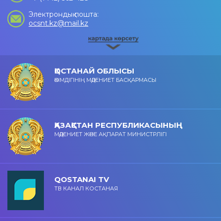
Электрондық пошта:
ocsnt.kz@mail.kz
ҚОСТАНАЙ ОБЛЫСЫ
ӘКІМДІГІНІҢ МӘДЕНИЕТ БАСҚАРМАСЫ
ҚАЗАҚСТАН РЕСПУБЛИКАСЫНЫҢ
МӘДЕНИЕТ ЖӘНЕ АҚПАРАТ МИНИСТРЛІГІ
QOSTANAI TV
ТВ КАНАЛ КОСТАНАЯ