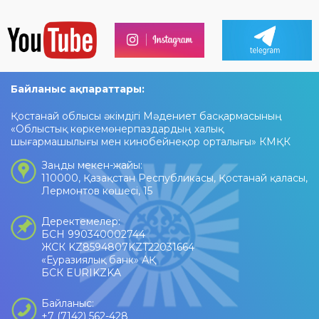
Байланыс ақпараттары:
Қостанай облысы әкімдігі Мәдениет басқармасының
«Облыстық көркемөнерпаздардың халық
шығармашылығы мен кинобейнеқор орталығы» КМҚК
Заңды мекен-жайы:
110000, Қазақстан Республикасы, Қостанай қаласы,
Лермонтов көшесі, 15
Деректемелер:
БСН 990340002744
ЖСК KZ8594807KZT22031664
«Еуразиялық банк» АҚ
БСК EURIKZKA
Байланыс:
+7 (7142) 562-428