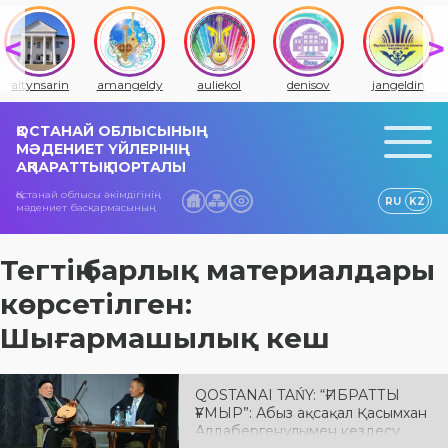
altynsarin
amangeldy
auliekol
denisov
jangeldin
ҚОСТАНАЙ ОБЛЫСЫНЫҢ
МӘДЕНИЕТ ҮЙЛЕРІНІҢ
АҚПАРАТТЫҚ ПОРТАЛЫ
Қостанай облысы әкімдігінің
RU
KZ
мәдениет басқармасының
Тегтің барлық материалдары
көрсетілген:
Шығармашылық кеш
QOSTANAI TAŃY: “ҒИБРАТТЫ
ҒҰМЫР”: Абыз ақсақал Қасымхан
Алдабергенұлымен кездесу