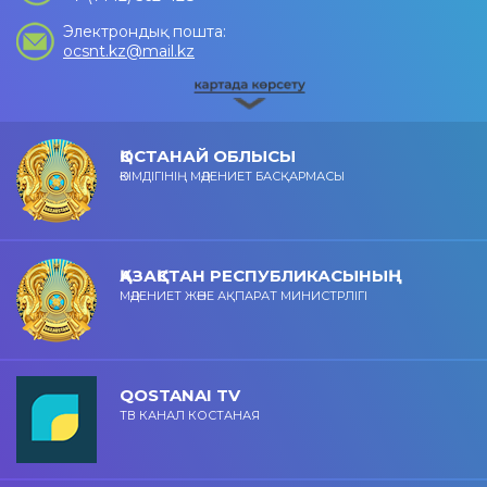
Электрондық пошта:
ocsnt.kz@mail.kz
ҚОСТАНАЙ ОБЛЫСЫ
ӘКІМДІГІНІҢ МӘДЕНИЕТ БАСҚАРМАСЫ
ҚАЗАҚСТАН РЕСПУБЛИКАСЫНЫҢ
МӘДЕНИЕТ ЖӘНЕ АҚПАРАТ МИНИСТРЛІГІ
QOSTANAI TV
ТВ КАНАЛ КОСТАНАЯ