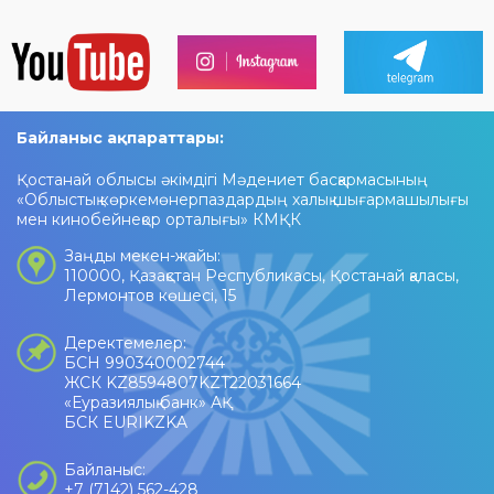
Байланыс ақпараттары:
Қостанай облысы әкімдігі Мәдениет басқармасының
«Облыстық көркемөнерпаздардың халық шығармашылығы
мен кинобейнеқор орталығы» КМҚК
Заңды мекен-жайы:
110000, Қазақстан Республикасы, Қостанай қаласы,
Лермонтов көшесі, 15
Деректемелер:
БСН 990340002744
ЖСК KZ8594807KZT22031664
«Еуразиялық банк» АҚ
БСК EURIKZKA
Байланыс:
+7 (7142) 562-428