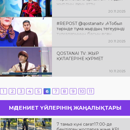
жырдың аққуы» атты
республикалық ақындар айтысы
20.11.2025
тартысты да тағылымды өтті
#REPOST @qostanaitv 🎶Тобыл
төрінде тұма жырдың тегеурінді
тұлғаларының басын қосқан
мәдени мәні зор іс-шара өтті
20.11.2025
QOSTANAI TV: ЖЫР
ҚҰЛАГЕРІНЕ ҚҰРМЕТ
10.11.2025
1
2
3
4
5
6
7
8
9
10
11
МӘДЕНИЕТ ҮЙЛЕРІНІҢ ЖАҢАЛЫҚТАРЫ
7 тамыз күні сағат17:00-де
бекітілген жоспарға және KPI