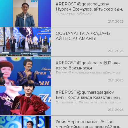
#REPOST @qostanai_tany
Нұрлан Есенқұлов, айтыскер ақын,
Түркістан облысы
21.11.2025
QOSTANAI TV: АРҚАДАҒЫ
АЙТЫС АЛАМАНЫ
21.11.2025
#REPOST @qostanaitv 🙌12 ақын
өзара бақ сынасқан
Республикалық аламан айтыс өз
мәресіне жетті
21.11.2025
#REPOST @qumaraqsaqalov
Бүгін Қостанайда Қазақстанның
Халық ақыны Әсия Беркенованың
75 жас мерейтойына арналған
21.11.2025
республикалық ақындар айтысы
өтті
Әсия Беркенованың 75 жас
мерейтойына арналған «Айдын