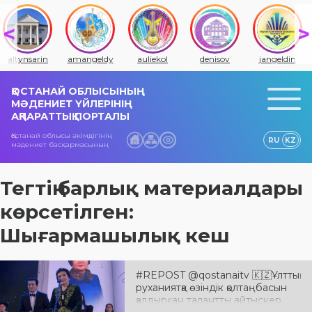
altynsarin
amangeldy
auliekol
denisov
jangeldin
ҚОСТАНАЙ ОБЛЫСЫНЫҢ
МӘДЕНИЕТ ҮЙЛЕРІНІҢ
АҚПАРАТТЫҚ ПОРТАЛЫ
Қостанай облысы әкімдігінің
RU
KZ
мәдениет басқармасының
Тегтің барлық материалдары
көрсетілген:
Шығармашылық кеш
#REPOST @qostanaitv 🇰🇿Ұлттық
руханиятқа өзіндік қолтаңбасын
қалдырған талантты айтыскер