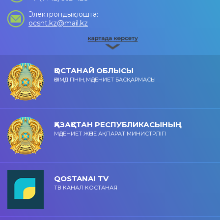
Электрондық пошта:
ocsnt.kz@mail.kz
ҚОСТАНАЙ ОБЛЫСЫ
ӘКІМДІГІНІҢ МӘДЕНИЕТ БАСҚАРМАСЫ
ҚАЗАҚСТАН РЕСПУБЛИКАСЫНЫҢ
МӘДЕНИЕТ ЖӘНЕ АҚПАРАТ МИНИСТРЛІГІ
QOSTANAI TV
ТВ КАНАЛ КОСТАНАЯ