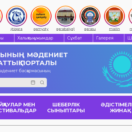
jitiqara
qamysty
qarabalyq1
qarasu
mailin
m
ры
Халықтық ұжымдар
Сұхбат
Галерея
Ш
СЫНЫҢ
МӘДЕНИЕТ
АТТЫҚ ПОРТАЛЫ
мәдениет басқармасының
ЙҚАУЛАР МЕН
ШЕБЕРЛІК
ӘДІСТІМЕЛ
СТИВАЛЬДАР
СЫНЫПТАРЫ
ЖИНАҚ