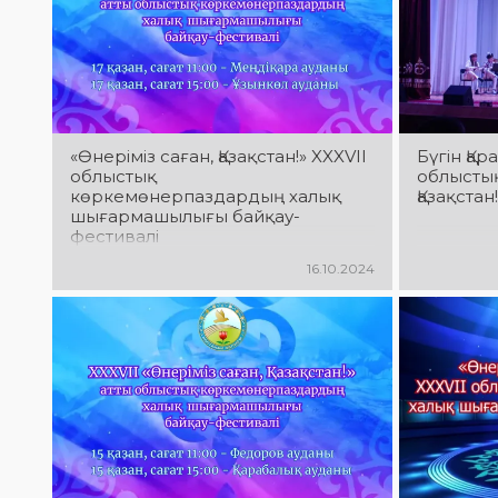
«Өнеріміз саған, Қазақстан!» XXXVII
Бүгін Қа
облыстық
облыстық
көркемөнерпаздардың халық
Қазақстан
шығармашылығы байқау-
фестивалі
16.10.2024