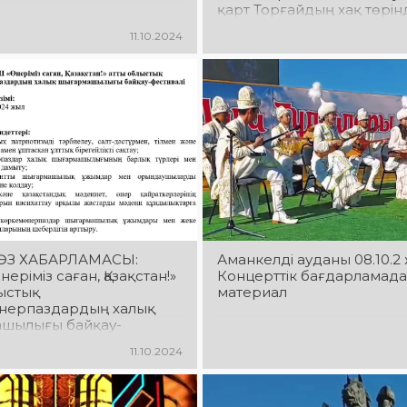
қарт Торғайдың хақ төрін
жарты ғасырлық тарихы 
11.10.2024
«Ғасырлар пернесі» халы
ансамблінің алғашқы құ
кездесу мерекелік іс-ша
бастау алды
ӨЗ ХАБАРЛАМАСЫ:
Аманкелді ауданы 08.10.2
неріміз саған, Қазақстан!»
Концерттік бағдарламад
ыстық
материал
нерпаздардың халық
шылығы байқау-
і
11.10.2024