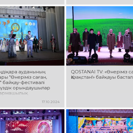
 Қарабалық, Мендіқара
ынкөл аудандарының
ы ұжымдары
дерді қуантты.
ңдіқара ауданының
QOSTANAI TV: «Өнеріміз са
ры "Өнеріміз саған,
Қазақстан!» байқауы баста
!" байқау-фестивалі
 үздік орындаушылар
ғармашылық
дың өнерін тамашалады
17.10.2024