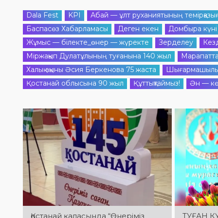
Dala Fest
KPI
Абай — ұлт руханиятының темірқазы
Баспасөз Хабарламасы
Деген екен
Домбыра күні
Жұмыс — білекте_өнер — жүректе
Зерделеу
Кез
Міржақып Дулатұлының туғанына 140 жыл
Марапатт
Халық ақыны Әсия Беркенова 75 жаста
Шығармашылы
Қостанай облысына 90 жыл
Құттықтаймыз!
Ән — кө
Қостанай қаласында “Өнеріміз
ТУҒАН К