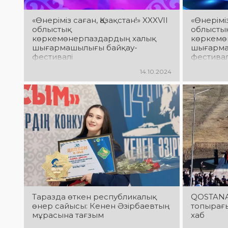
«Өнеріміз саған, Қазақстан!» XXXVII
«Өнеріміз
облыстық
облысты
көркемөнерпаздардың халық
көркемө
шығармашылығы байқау-
шығарма
фестивалі
фестивал
14.10.2024
Таразда өткен республикалық
QOSTANAI
өнер сайысы: Кенен Әзірбаевтың
топырағы
мұрасына тағзым
хаб