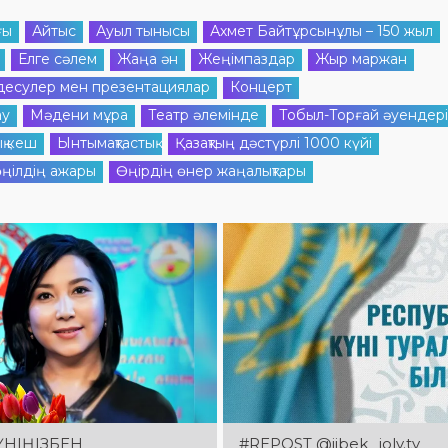
ғы
Айтыс
Ауыл тынысы
Ахмет Байтұрсынұлы – 150 жыл
Елге сәлем
Жаңа ән
Жеңімпаздар
Жыр маржан
десулер мен презентациялар
Концерт
ау
Мәдени мұра
Театр әлемінде
Тобыл-Торғай әуендері
қ кеш
Ынтымақтастық
Қазақтың дәстүрлі 1000 күйі
ңілдің ажары
Өңірдің өнер жаңалықтары
ҮНІҢІЗБЕН
#REPOST @jibek_joly.tv