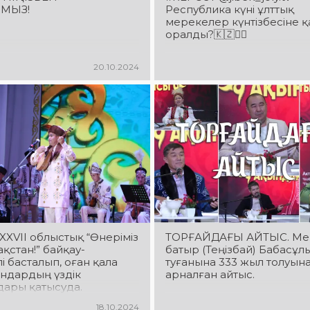
ЙМЫЗ!
Республика күні ұлттық
мерекелер күнтізбесіне қ
оралды?🇰🇿☝🏻
20.10.2024
XXVII облыстық “Өнеріміз
ТОРҒАЙДАҒЫ АЙТЫС. Ме
зақстан!” байқау-
батыр (Теңізбай) Бабасұ
і басталып, оған қала
туғанына 333 жыл толуын
ндардың үздік
арналған айтыс.
дары қатысуда.
ьдің бірінші аптасында
18.10.2024