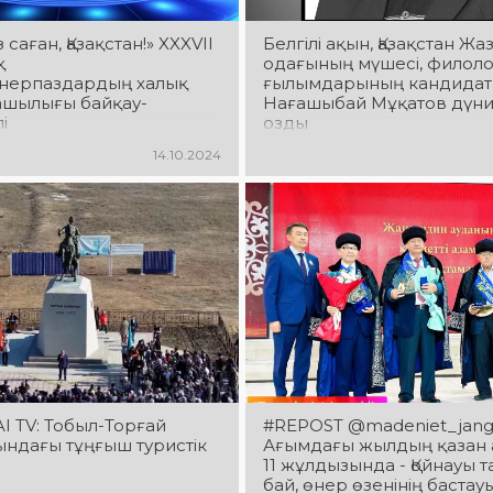
 саған, Қазақстан!» XXXVII
Белгілі ақын, Қазақстан Ж
қ
одағының мүшесі, филол
нерпаздардың халық
ғылымдарының кандида
шылығы байқау-
Нағашыбай Мұқатов дүн
і
озды
14.10.2024
 TV: Тобыл-Торғай
#REPOST @madeniet_jang
ндағы тұңғыш туристік
Ағымдағы жылдың қазан
11 жұлдызында - Қойнауы 
бай, өнер өзенінің бастауы