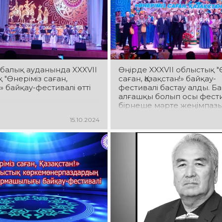
рабалық ауданында XXXVII
Өңірде XXXVII облыстық "
 "Өнеріміз саған,
саған, Қазақстан!» байқау-
!» байқау-фестивалі өтті
фестивалі бастау алды. Б
алғашқы болып осы фест
бірнеше мәрте жеңімпаз
атанған Федоров ауданы
15.10.2024