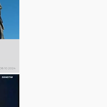
дайындық
пысықталды
08.10.2024