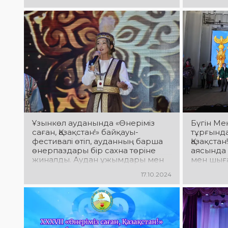
жүрек қана керек. Ендеше әсем
Федоров,
ән сіздердің де көңілдеріңізді
және Ұз
көтеріп, жадырата түссін.
талантт
Демалыс күндеріңіз сәтті өтсін!
көрермен
Ұзынкөл ауданында «Өнеріміз
Бүгін Ме
саған, Қазақстан!» байқауы-
тұрғында
фестивалі өтіп, ауданның барша
Қазақстан
өнерпаздары бір сахна төріне
аясында
жиналды. Аудан ұжымдары мен
мен шы
өнерпаздары аянып қалмады.
ұжымдар
17.10.2024
Туған жерді жырға қосып, әннен
шашу шашты