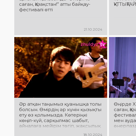
саған, Қазақстан!” атты байқау-
ҚҰТТЫҚТА
фестивалі өтті
21.10.2024
Әр атқан таңымыз қуанышқа толы
Өңірде X
болсын. Өмірдің әр күнін қызықты
саған, Қа
ету өз қолымызда. Көтеріңкі
фестивал
көңіл-күй, сарқылмас шабыт,
мен ауда
айналаға мейірім төгіп, жақсылық
өнерпаз
жасау үшін аппақ көңіл мен кең
Фестивал
18.10.2024