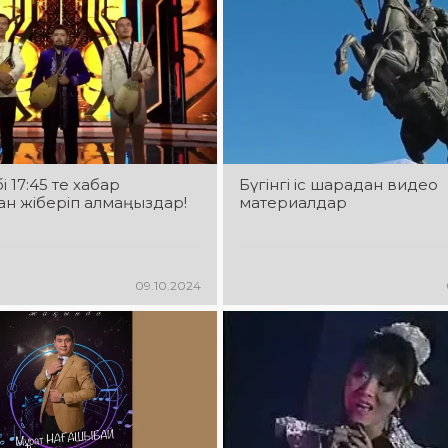
 17:45 те хабар
Бүгінгі іс шарадан видео
н жіберіп алмаңыздар!
материалдар
09.10.2024