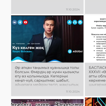
11.10.2024
Әр атқан таңымыз қуанышқа толы
БАСПАС
болсын. Өмірдің әр күнін қызықты
ХХХVIІ «Ө
ету өз қолымызда. Көтеріңкі
атты обл
көңіл-күй, сарқылмас шабыт,
көркемө
айналаға мейірім төгіп, жақсылық
шығарма
жасау үшін аппақ көңіл мен кең
фестивал
11.10.2024
жүрек қана керек. Ендеше әсем
ән сіздердің де көңілдеріңізді
көтеріп, жадырата түссін.
Демалыс күндеріңіз сәтті өтсін!