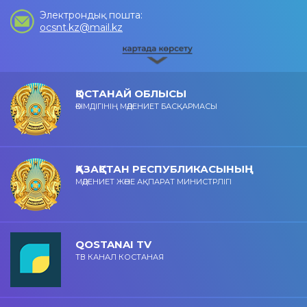
Электрондық пошта:
ocsnt.kz@mail.kz
ҚОСТАНАЙ ОБЛЫСЫ
ӘКІМДІГІНІҢ МӘДЕНИЕТ БАСҚАРМАСЫ
ҚАЗАҚСТАН РЕСПУБЛИКАСЫНЫҢ
МӘДЕНИЕТ ЖӘНЕ АҚПАРАТ МИНИСТРЛІГІ
QOSTANAI TV
ТВ КАНАЛ КОСТАНАЯ