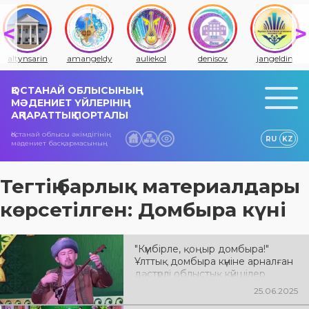
altynsarin
amangeldy
auliekol
denisov
jangeldin
ҚОСТАНАЙ ОБЛЫСЫНЫҢ
МӘДЕНИЕТ ҮЙЛЕРІНІҢ
АҚПАРАТТЫҚ ПОРТАЛЫ
Қостанай облысы әкімдігінің
RU
KZ
мәдениет басқармасының
Тегтің барлық материалдары
көрсетілген: Домбыра күні
"Күмбірле, қоңыр домбыра!"
Ұлттық домбыра күніне арналған
дәстүрлі облыстық күйшілер
байқауы мәресіне жетті
25.06.2025