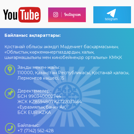
Байланыс ақпараттары:
Қостанай облысы әкімдігі Мәдениет басқармасының
«Облыстық көркемөнерпаздардың халық
шығармашылығы мен кинобейнеқор орталығы» КМҚК
Заңды мекен-жайы:
110000, Қазақстан Республикасы, Қостанай қаласы,
Лермонтов көшесі, 15
Деректемелер:
БСН 990340002744
ЖСК KZ8594807KZT22031664
«Еуразиялық банк» АҚ
БСК EURIKZKA
Байланыс:
+7 (7142) 562-428