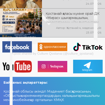
24.07.2026
Қостанай қаласы күніне орай ДК
«Мирас» шығармашылық
ұжымдарының «Ән қанатындағы
Қостанай» көшпелі концерті
Автор: Қостанай қ. мәдениет үйі
өтеді! Баршаңызды мерекелік
23.07.2026
концертке шақырамыз!
A post shared by Culture Qostanai (@culture_qostanai)
Байланыс ақпараттары:
Қостанай облысы әкімдігі Мәдениет басқармасының
«Облыстық көркемөнерпаздардың халық шығармашылығы
мен кинобейнеқор орталығы» КМҚК