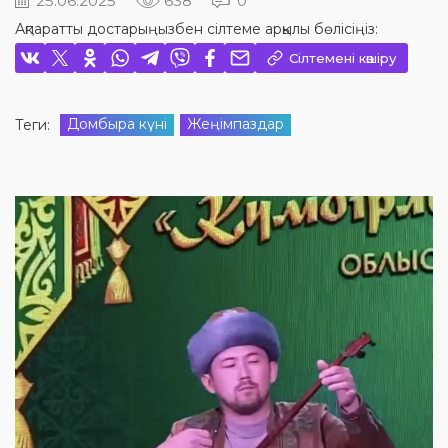
25.06.2025
638
0
Ақпаратты достарыңызбен сілтеме арқылы бөлісіңіз:
Сілтемені көшіру
Домбыра күні
Жеңімпаздар
Теги: