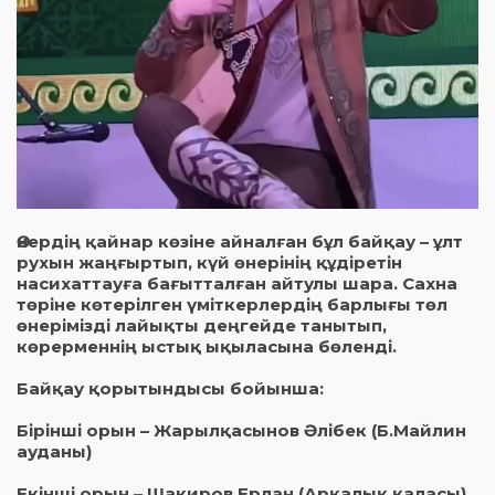
Өнердің қайнар көзіне айналған бұл байқау – ұлт
рухын жаңғыртып, күй өнерінің құдіретін
насихаттауға бағытталған айтулы шара. Сахна
төріне көтерілген үміткерлердің барлығы төл
өнерімізді лайықты деңгейде танытып,
көрерменнің ыстық ықыласына бөленді.
Байқау қорытындысы бойынша:
Бірінші орын – Жарылқасынов Әлібек (Б.Майлин
ауданы)
Екінші орын – Шакиров Ерлан (Арқалық қаласы)