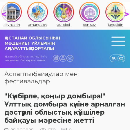
altynsarin
amangeldy
auliekol
denisov
jangeldin
ҚОСТАНАЙ ОБЛЫСЫНЫҢ
МӘДЕНИЕТ ҮЙЛЕРІНІҢ
АҚПАРАТТЫҚ ПОРТАЛЫ
Қостанай облысы әкімдігінің
RU
KZ
мәдениет басқармасының
Аспаптық байқаулар мен
фестивальдар
"Күмбірле, қоңыр домбыра!"
Ұлттық домбыра күніне арналған
дәстүрлі облыстық күйшілер
байқауы мәресіне жетті