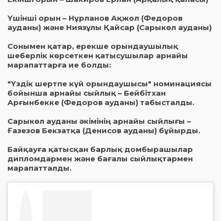
Үшінші орын – Нұрланов Ақжол (Федоров
ауданы) және Ниязұлы Қайсар (Сарыкөл ауданы)
Сонымен қатар, ерекше орындаушылық
шеберлік көрсеткен қатысушылар арнайы
марапаттарға ие болды:
"Үздік шертпе күй орындаушысы" номинациясы
бойынша арнайы сыйлық – Бейбітхан
Арғынбекке (Федоров ауданы) табысталды.
Сарыкөл ауданы әкімінің арнайы сыйлығы –
Ғазезов Бекзатқа (Денисов ауданы) бұйырды.
Байқауға қатысқан барлық домбырашылар
дипломдармен және бағалы сыйлықтармен
марапатталды.