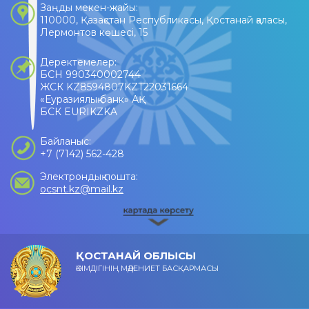
Заңды мекен-жайы:
110000, Қазақстан Республикасы, Қостанай қаласы,
Лермонтов көшесі, 15
Деректемелер:
БСН 990340002744
ЖСК KZ8594807KZT22031664
«Еуразиялық банк» АҚ
БСК EURIKZKA
Байланыс:
+7 (7142) 562-428
Электрондық пошта:
ocsnt.kz@mail.kz
ҚОСТАНАЙ ОБЛЫСЫ
ӘКІМДІГІНІҢ МӘДЕНИЕТ БАСҚАРМАСЫ