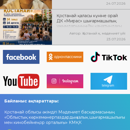
24.07.2026
Қостанай қаласы күніне орай
ДК «Мирас» шығармашылық
ұжымдарының «Ән қанатындағы
Қостанай» көшпелі концерті
Автор: Қостанай қ. мәдениет үйі
өтеді! Баршаңызды мерекелік
23.07.2026
концертке шақырамыз!
Байланыс ақпараттары:
Қостанай облысы әкімдігі Мәдениет басқармасының
«Облыстық көркемөнерпаздардың халық шығармашылығы
мен кинобейнеқор орталығы» КМҚК