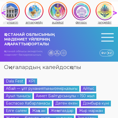
altynsarin
amangeldy
auliekol
denisov
jangeldin
ҚОСТАНАЙ ОБЛЫСЫНЫҢ
МӘДЕНИЕТ ҮЙЛЕРІНІҢ
АҚПАРАТТЫҚ ПОРТАЛЫ
Қостанай облысы әкімдігінің
RU
KZ
мәдениет басқармасының
Оқиғалардың калейдосқопы
Dala Fest
KPI
Абай — ұлт руханиятының темірқазығы
Айтыс
Ауыл тынысы
Ахмет Байтұрсынұлы – 150 жыл
Баспасөз Хабарламасы
Деген екен
Домбыра күні
Елге сәлем
Жаңа ән
Жеңімпаздар
Жыр маржан