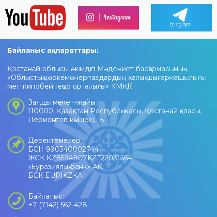
Байланыс ақпараттары:
Қостанай облысы әкімдігі Мәдениет басқармасының
«Облыстық көркемөнерпаздардың халық шығармашылығы
мен кинобейнеқор орталығы» КМҚК
Заңды мекен-жайы:
110000, Қазақстан Республикасы, Қостанай қаласы,
Лермонтов көшесі, 15
Деректемелер:
БСН 990340002744
ЖСК KZ8594807KZT22031664
«Еуразиялық банк» АҚ
БСК EURIKZKA
Байланыс:
+7 (7142) 562-428