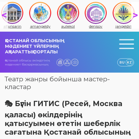
altynsarin
amangeldy
auliekol
denisov
jangeldin
ҚОСТАНАЙ ОБЛЫСЫНЫҢ
МӘДЕНИЕТ ҮЙЛЕРІНІҢ
АҚПАРАТТЫҚ ПОРТАЛЫ
Қостанай облысы әкімдігінің
RU
KZ
мәдениет басқармасының
Театр жанры бойынша мастер-
кластар
🎭 Бүгін ГИТИС (Ресей, Москва
қаласы) өкілдерінің
қатысуымен өтетін шеберлік
сағатына Қостанай облысының