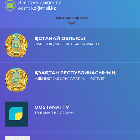
Электрондық пошта:
ocsnt.kz@mail.kz
ҚОСТАНАЙ ОБЛЫСЫ
ӘКІМДІГІНІҢ МӘДЕНИЕТ БАСҚАРМАСЫ
ҚАЗАҚСТАН РЕСПУБЛИКАСЫНЫҢ
МӘДЕНИЕТ ЖӘНЕ АҚПАРАТ МИНИСТРЛІГІ
QOSTANAI TV
ТВ КАНАЛ КОСТАНАЯ