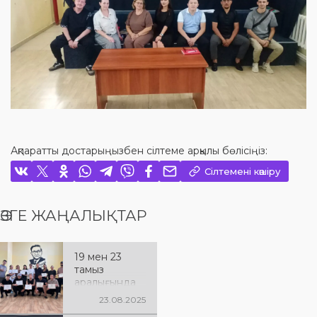
Ақпаратты достарыңызбен сілтеме арқылы бөлісіңіз:
Сілтемені көшіру
ӨЗГЕ ЖАҢАЛЫҚТАР
19 мен 23
тамыз
аралығында
аудан -қалалар
23.08.2025
мамандарына