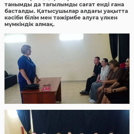
танымды да тағылымды сағат енді ғана
басталды. Қатысушылар алдағы уақытта
кәсіби білім мен тәжірибе алуға үлкен
мүмкіндік алмақ.