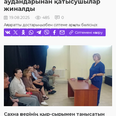
аудандарынан қатысушылар
жиналды
19.08.2025
485
0
Ақпаратты достарыңызбен сілтеме арқылы бөлісіңіз:
Сілтемені көшіру
Сахна өнерінің қыр-сырымен танысатын