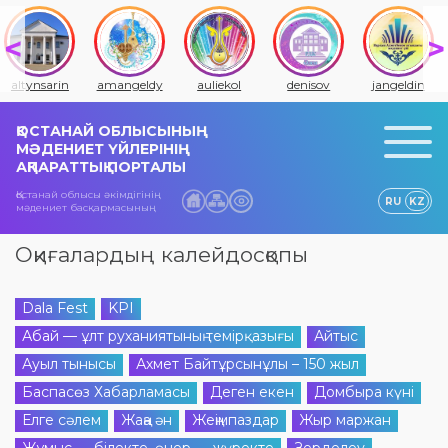
altynsarin
amangeldy
auliekol
denisov
jangeldin
ҚОСТАНАЙ ОБЛЫСЫНЫҢ
МӘДЕНИЕТ ҮЙЛЕРІНІҢ
АҚПАРАТТЫҚ ПОРТАЛЫ
Қостанай облысы әкімдігінің
RU
KZ
мәдениет басқармасының
Оқиғалардың калейдосқопы
Dala Fest
KPI
Абай — ұлт руханиятының темірқазығы
Айтыс
Ауыл тынысы
Ахмет Байтұрсынұлы – 150 жыл
Баспасөз Хабарламасы
Деген екен
Домбыра күні
Елге сәлем
Жаңа ән
Жеңімпаздар
Жыр маржан