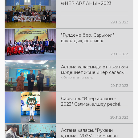
ӨНЕР АРЛАНЫ - 2023
29.11.2023
"Гүлдене бер, Сарыкөл"
вокалдық фестивалі
29.11.2023
Астана қаласында өтіп жатқан
мәдениет және өнер саласы
ұйымдары мен
қызметкерлерінің «Рухани
29.11.2023
қазына -2023» фестивалі
аясында бүгін шеберлік
Сарыкөл. "Өнер арланы -
сағаттары өтті. Онда әр
2023" Салмақ өлшеу рәсімі.
облыстан келгендер өзара
пікір алмасып, мағлұмат алып,
тәжірибе бөлісті.
28.11.2023
Астана қаласы. "Рухани
қазына - 2023" - фестивалі.