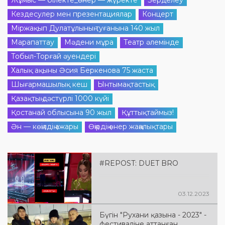
Жұмыс — білекте_өнер — жүректе
Зерделеу
Кездесулер мен презентациялар
Концерт
Міржақып Дулатұлының туғанына 140 жыл
Марапаттау
Мәдени мұра
Театр әлемінде
Тобыл-Торғай әуендері
Халық ақыны Әсия Беркенова 75 жаста
Шығармашылық кеш
Ынтымақтастық
Қазақтың дәстүрлі 1000 күйі
Қостанай облысына 90 жыл
Құттықтаймыз!
Ән — көңілдің ажары
Өңірдің өнер жаңалықтары
#REPOST: DUET BRO
03.12.2023
Бүгін "Рухани қазына - 2023" -
фестиваліне аттанған