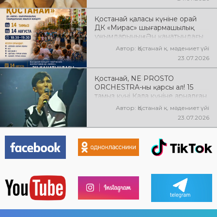
Қостанай қаласы күніне орай
ДК «Мирас» шығармашылық
ұжымдарының «Ән қанатындағы
Қостанай» көшпелі концерті
Автор: Қостанай қ. мәдениет үйі
өтеді! Баршаңызды мерекелік
23.07.2026
концертке шақырамыз!
Қостанай, NE PROSTO
ORCHESTRA-ны қарсы ал! 15
тамыз күні Қала күніне арналған
мерекелік концертте NE
Автор: Қостанай қ. мәдениет үйі
PROSTO ORCHESTRA өнер
23.07.2026
көрсетеді! @ne_prosto_orchestra