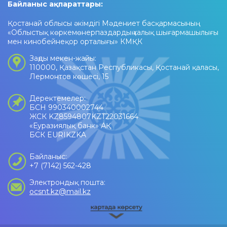
Байланыс ақпараттары:
Қостанай облысы әкімдігі Мәдениет басқармасының
«Облыстық көркемөнерпаздардың халық шығармашылығы
мен кинобейнеқор орталығы» КМҚК
Заңды мекен-жайы:
110000, Қазақстан Республикасы, Қостанай қаласы,
Лермонтов көшесі, 15
Деректемелер:
БСН 990340002744
ЖСК KZ8594807KZT22031664
«Еуразиялық банк» АҚ
БСК EURIKZKA
Байланыс:
+7 (7142) 562-428
Электрондық пошта:
ocsnt.kz@mail.kz