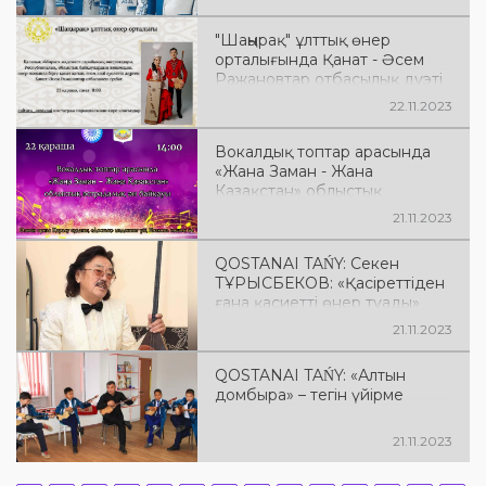
облыстық байқауына 6
вокалды топ қатысуда.
"Шаңырақ" ұлттық өнер
орталығында Қанат - Әсем
Ражановтар отбасылық дуэті
қонақта
22.11.2023
Вокалдық топтар арасында
«Жана Заман - Жана
Казақстан» облыстық
эстрадалық ән байқауы
21.11.2023
QOSTANAI TAŃY: Секен
ТҰРЫСБЕКОВ: «Қасіреттіден
ғана қасиетті өнер туады»
21.11.2023
QOSTANAI TAŃY: «Алтын
домбыра» – тегін үйірме
21.11.2023