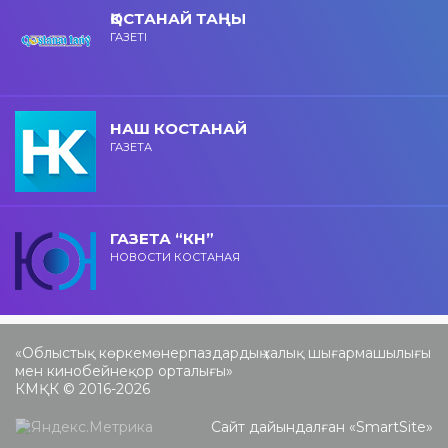
ҚОСТАНАЙ ТАҢЫ
ГАЗЕТІ
НАШ КОСТАНАЙ
ГАЗЕТА
ГАЗЕТА “КН”
НОВОСТИ КОСТАНАЯ
«Облыстық көркемөнерпаздардың халық шығармашылығы
мен кинобейнеқор орталығы»
КМҚК © 2016-2026
Сайт дайындалған «
SmartSite
»