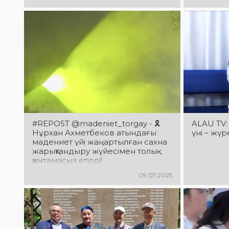
өз шымы
#REPOST @madeniet_torgay - 🎗️
ALAU TV:
Нұрхан Ахметбеков атындағы
үні – жү
мәдениет үйі жаңартылған сахна
жарықтандыру жүйесімен толық
қамтамасыз етілді!
09.07.2025