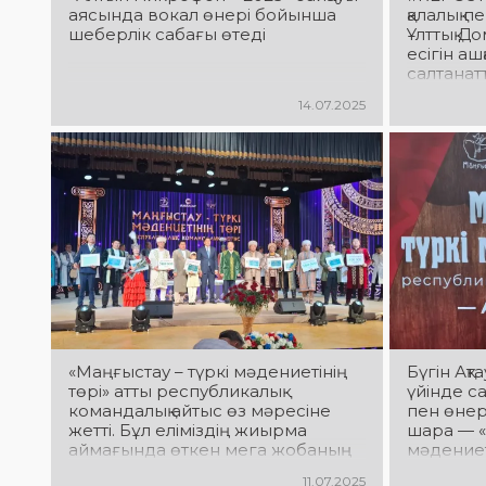
аясында вокал өнері бойынша
қалалық 
шеберлік сабағы өтеді
Ұлттық Д
есігін аш
салтанатты
14.07.2025
«Маңғыстау – түркі мәдениетінің
Бүгін Ақт
төрі» атты республикалық
үйінде са
командалық айтыс өз мәресіне
пен өнер
жетті. Бұл еліміздің жиырма
шара — «
аймағында өткен мега жобаның
мәдениеті
супер финалы.
республи
11.07.2025