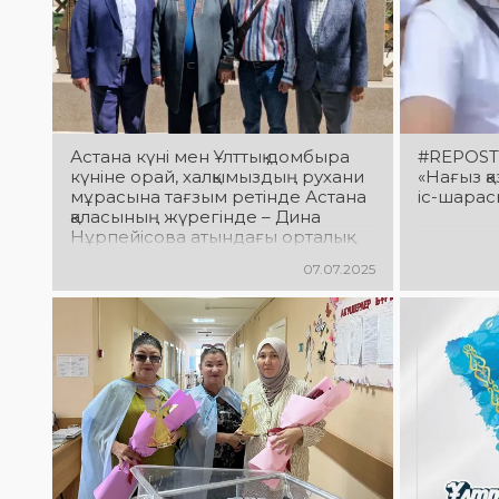
Астана күні мен Ұлттық домбыра
#REPOST 
күніне орай, халқымыздың рухани
«Нағыз қ
мұрасына тағзым ретінде Астана
іс-шарас
қаласының жүрегінде – Дина
Нұрпейісова атындағы орталық
саябақта жыршы-жырауларға
07.07.2025
арналған Алея ескерткіш
салтанатты түрде бой көтерді!