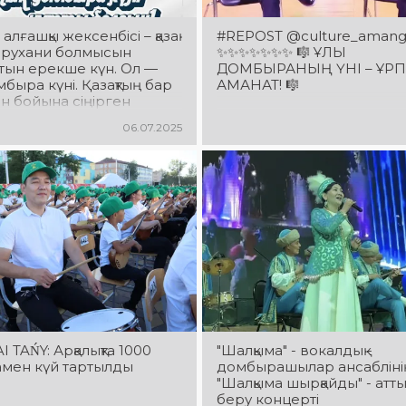
алғашқы жексенбісі – қазақ
#REPOST @culture_amang
 рухани болмысын
✨✨✨✨✨✨✨ 🎼 ҰЛЫ
тын ерекше күн. Ол —
ДОМБЫРАНЫҢ ҮНІ – ҰР
мбыра күні. Қазақтың бар
АМАНАТ! 🎼
 бойына сіңірген
қара домбыра – елдің
06.07.2025
іктеп, ұлт рухын
тын киелі аспап.
TAŃY: Арқалықта 1000
"Шалқыма" - вокалдық -
мен күй тартылды
домбырашылар ансабліні
"Шалқыма шырқайды" - атт
беру концерті