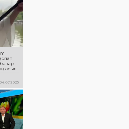
АРНАЛҒАН
өнер көрсетеді!
МЕРЕКЕЛІК ІС-
@ne_prosto_orchestra
ШАРАЛАР
БАҒДАРЛАМАСЫ
um
аспап
абалар
ың асыл
04.07.2025