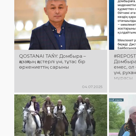
QOSTANAI TAŃY: Домбыра –
#REPOST
қазақтың қастерлі үні, тұтас бір
Домбыра 
өркениеттің сарыны
емес, ол 
үні, рух
мұрасы
04.07.2025