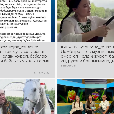
 @nurgisa_museum
#REPOST @nurgisa_muse
– тек музыкалық аспап
Домбыра – тек музыкалық 
– елдің жүрегі, бабалар
емес, ол – елдің жүрегі, б
ани байлығымыздың асыл
үні, рухани байлығымызд
мұрасы
04.07.2025