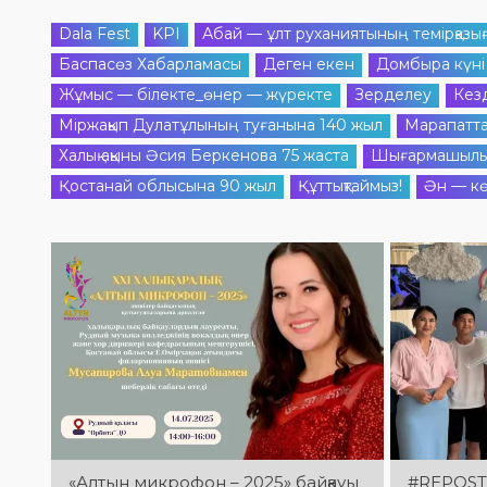
Dala Fest
KPI
Абай — ұлт руханиятының темірқазы
Баспасөз Хабарламасы
Деген екен
Домбыра күні
Жұмыс — білекте_өнер — жүректе
Зерделеу
Кез
Міржақып Дулатұлының туғанына 140 жыл
Марапатт
Халық ақыны Әсия Беркенова 75 жаста
Шығармашылы
Қостанай облысына 90 жыл
Құттықтаймыз!
Ән — кө
«Алтын микрофон – 2025» байқауы
#REPOST