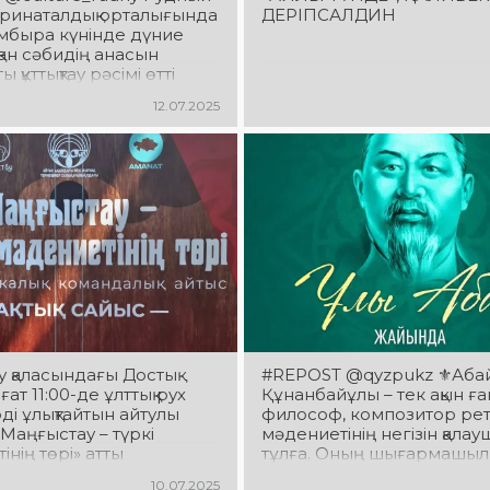
перинаталдық орталығында
ДЕРІПСАЛДИН
омбыра күнінде дүние
қан сәбидің анасын
 құттықтау рәсімі өтті
12.07.2025
ау қаласындағы Достық
#REPOST @qyzpukz ⚜️Аба
ғат 11:00-де ұлттық рух
Құнанбайұлы – тек ақын ға
ді ұлықтайтын айтулы
философ, композитор ретін
Маңғыстау – түркі
мәдениетінің негізін қала
нің төрі» атты
тұлға. Оның шығармашы
калық командалық айтыс
ұлттың рухани биік тұғыр
10.07.2025