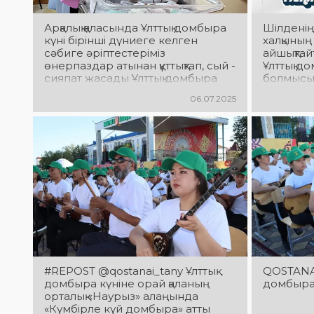
Арқалық қаласында Ұлттық домбыра
Шілденің 
күні бірінші дүниеге келген
халқының
сәбиге әріптестеріміз
айшықтай
өнерпаздар атынан құттықтап, сый -
Ұлттық до
сияпат жасады Ұлттық домбыра
болмысын
күні құтты болсын
қасиетті 
06.07.2025
еңсесін т
асқақтата
#REPOST @qostanai_tany Ұлттық
QOSTANAI 
домбыра күніне орай қаланың
домбыра
орталық «Наурыз» алаңында
«Күмбірле күй домбыра» атты