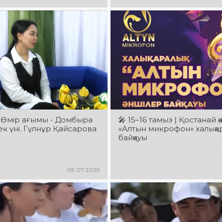
лдығын түрді
айналған. Назарыңызға А
жайлы Сіз білуге тиіс дер
ұсынамыз✅
 Өмір ағымы - Домбыра
🎤 15–16 тамыз | Қостанай қ
рек үні. Гүлнұр Қайсарова
«Алтын микрофон» халықар
байқауы
09.07.2025