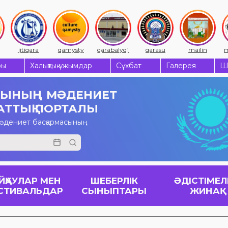
jitiqara
qamysty
qarabalyq1
qarasu
mailin
m
ры
Халықтық ұжымдар
Сұхбат
Галерея
Ш
СЫНЫҢ
МӘДЕНИЕТ
АТТЫҚ ПОРТАЛЫ
мәдениет басқармасының
ЙҚАУЛАР МЕН
ШЕБЕРЛІК
ӘДІСТІМЕЛ
СТИВАЛЬДАР
СЫНЫПТАРЫ
ЖИНАҚ