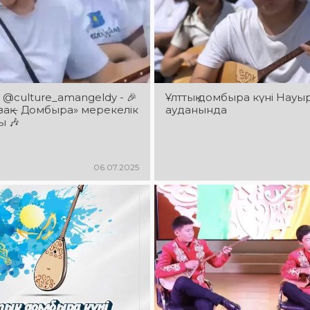
@culture_amangeldy - 🎉
Ұлттық домбыра күні Нау
азақ – Домбыра» мерекелік
ауданында
ы 🎶
06.07.2025