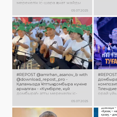
мерекелік іс-шара қанат жайды
05.07.2025
#REPOST @amirhan_asanov_b with
#REPOST 
@download_repost_pro -
домбыра 
Қаламызда Ұлттық домбыра күніне
компози
арналған - «Күмбірле, күй
Тілендие
домбыра!» атты мерекелік іс-
орай ұй
шара өтті
челленд
05.07.2025