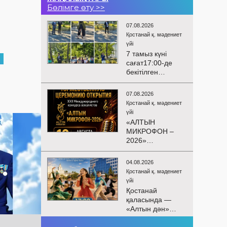
Бөлімге өту >>
07.08.2026
Қостанай қ. мәдениет
үйі
7 тамыз күні
сағат17:00-де
бекітілген
жоспарға және
KPI
07.08.2026
көрсеткіштерін
Қостанай қ. мәдениет
орындау аясында
үйі
«Таза Қазақстан»
«АЛТЫН
экологиялық
МИКРОФОН –
акциясына
2026»
арналған көшпелі
БАЙҚАУЫНЫҢ
концерт
САЛТАНАТТЫ
Меңдіқара
04.08.2026
АШЫЛУЫ
ауданының
Қостанай қ. мәдениет
Сіздерді
Красная Пресня
үйі
вокалистердің
ауылында
Қостанай
«Алтын
өткізілді
қаласында —
микрофон –
«Алтын дән»
2026» XXII
балалар
халықаралық