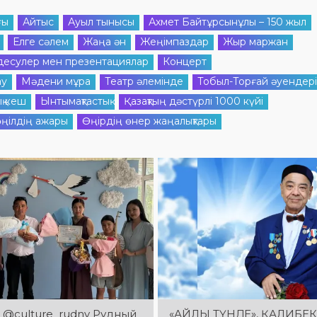
ғы
Айтыс
Ауыл тынысы
Ахмет Байтұрсынұлы – 150 жыл
Елге сәлем
Жаңа ән
Жеңімпаздар
Жыр маржан
десулер мен презентациялар
Концерт
ау
Мәдени мұра
Театр әлемінде
Тобыл-Торғай әуендері
қ кеш
Ынтымақтастық
Қазақтың дәстүрлі 1000 күйі
ңілдің ажары
Өңірдің өнер жаңалықтары
 @culture_rudny Рудный
«АЙЛЫ ТҮНДЕ», ҚАЛИБЕК