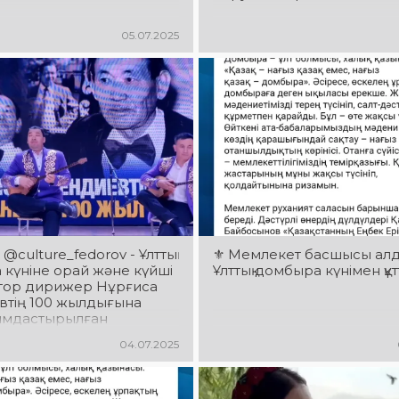
05.07.2025
@culture_fedorov - Ұлттық
⚜️ Мемлекет басшысы ал
күніне орай және күйші
Ұлттық домбыра күнімен құ
тор дирижер Нұрғиса
втің 100 жылдығына
ымдастырылған
ж
04.07.2025