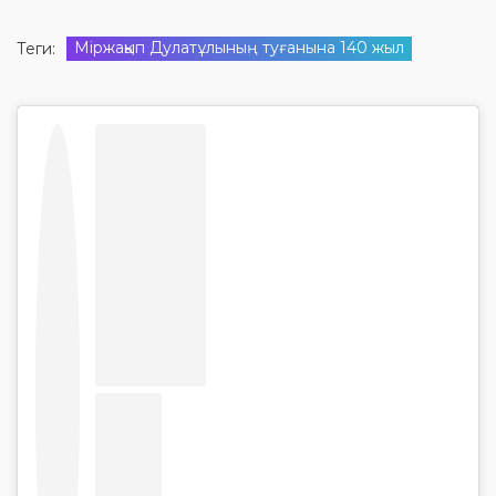
Міржақып Дулатұлының туғанына 140 жыл
Теги: