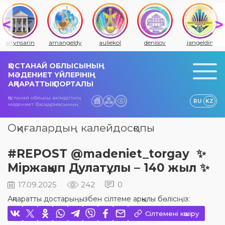
altynsarin
amangeldy
auliekol
denisov
jangeldin
ҚОСТАНАЙ ОБЛЫСЫНЫҢ
МӘДЕНИЕТ ҮЙЛЕРІНІҢ
АҚПАРАТТЫҚ ПОРТАЛЫ
Қостанай облысы әкімдігінің
RU
KZ
мәдениет басқармасының
Оқиғалардың калейдосқопы
#REPOST @madeniet_torgay ✨
Міржақып Дулатұлы – 140 жыл ✨
17.09.2025
242
0
Ақпаратты достарыңызбен сілтеме арқылы бөлісіңіз:
Сілтемені көшіру