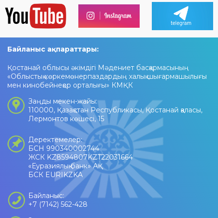
Байланыс ақпараттары:
Қостанай облысы әкімдігі Мәдениет басқармасының
«Облыстық көркемөнерпаздардың халық шығармашылығы
мен кинобейнеқор орталығы» КМҚК
Заңды мекен-жайы:
110000, Қазақстан Республикасы, Қостанай қаласы,
Лермонтов көшесі, 15
Деректемелер:
БСН 990340002744
ЖСК KZ8594807KZT22031664
«Еуразиялық банк» АҚ
БСК EURIKZKA
Байланыс:
+7 (7142) 562-428