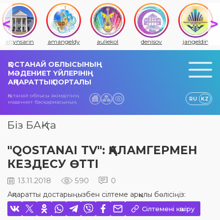
altynsarin
amangeldy
auliekol
denisov
jangeldin
ҚОСТАНАЙ ОБЛЫСЫНЫҢ
МӘДЕНИЕТ ҮЙЛЕРІНІҢ
АҚПАРАТТЫҚ ПОРТАЛЫ
Қостанай облысы әкімдігінің
RU
KZ
мәдениет басқармасының
Біз БАҚ-та
"QOSTANAI TV": ҚАЛАМГЕРМЕН
КЕЗДЕСУ ӨТТІ
13.11.2018
590
0
Ақпаратты достарыңызбен сілтеме арқылы бөлісіңіз:
Сілтемені көшіру