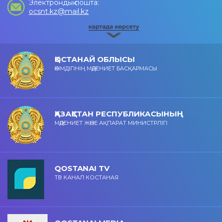
Электрондық пошта:
ocsnt.kz@mail.kz
ҚОСТАНАЙ ОБЛЫСЫ
ӘКІМДІГІНІҢ МӘДЕНИЕТ БАСҚАРМАСЫ
ҚАЗАҚСТАН РЕСПУБЛИКАСЫНЫҢ
МӘДЕНИЕТ ЖӘНЕ АҚПАРАТ МИНИСТРЛІГІ
QOSTANAI TV
ТВ КАНАЛ КОСТАНАЯ