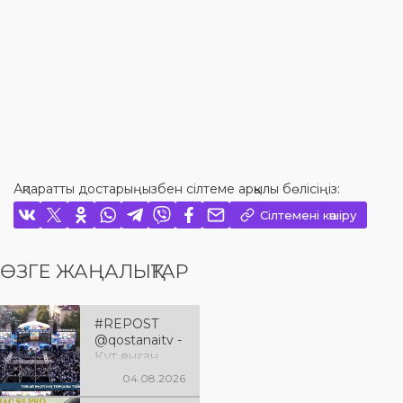
Ақпаратты достарыңызбен сілтеме арқылы бөлісіңіз:
Сілтемені көшіру
ӨЗГЕ ЖАҢАЛЫҚТАР
#REPOST
@qostanaitv -
Құт қонған
Қостанай
04.08.2026
облысына 90