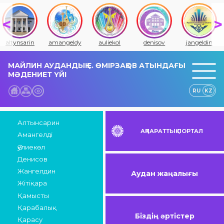
altynsarin
amangeldy
auliekol
denisov
jangeldin
МАЙЛИН АУДАНДЫҚ Е. ӨМІРЗАҚОВ АТЫНДАҒЫ
МӘДЕНИЕТ ҮЙІ
RU
KZ
Алтынсарин
АҚПАРАТТЫҚ ПОРТАЛ
Амангелді
Әулиекөл
Денисов
Жангелдин
Аудан жаңалығы
Жітіқара
Қамысты
Қарабалық
Біздің әртістер
Қарасу