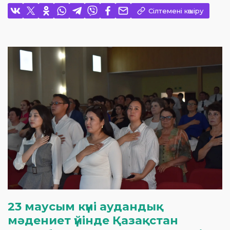
Сілтемені көшіру
23 маусым күні аудандық
мәдениет үйінде Қазақстан