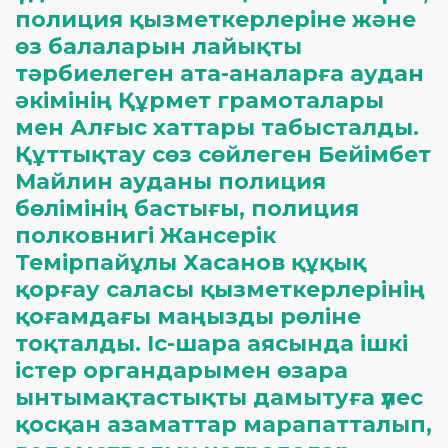
полиция қызметкерлеріне және
өз балаларын лайықты
тәрбиелеген ата-аналарға аудан
әкімінің Құрмет грамоталары
мен Алғыс хаттары табысталды.
Құттықтау сөз сөйлеген Бейімбет
Майлин ауданы полиция
бөлімінің бастығы, полиция
полковнигі Жансерік
Темірпайұлы Хасанов құқық
қорғау саласы қызметкерлерінің
қоғамдағы маңызды рөліне
тоқталды. Іс-шара аясында ішкі
істер органдарымен өзара
ынтымақтастықты дамытуға үлес
қосқан азаматтар марапатталып,