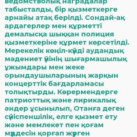
ведомстволық наградалар
табысталды, бір қызметкерге
арнайы атақ берілді. Сондай-ақ
ардагерлер мен құрметті
демалысқа шыққан полиция
қызметкеріне құрмет көрсетілді.
Мерекелік көңіл-күйді аудандық
мәдениет үйінің шығармашылық
ұжымдары мен жеке
орындаушыларының жарқын
концерттік бағдарламасы
толықтырды. Көрермендерге
патриоттық және лирикалық
әндер ұсынылып, Отанға деген
сүйіспеншілік, елге қызмет ету
және мемлекет пен қоғам
мүддесін қорғап жүрген