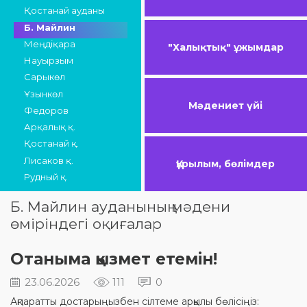
Қостанай ауданы
Б. Майлин
Меңдіқара
"Халықтық" ұжымдар
Науырзым
Сарыкөл
Ұзынкөл
Мәдениет үйі
Федоров
Арқалық қ.
Қостанай қ.
Лисаков қ.
Құрылым, бөлімдер
Рудный қ.
Б. Майлин ауданының мәдени
өміріндегі оқиғалар
Отаныма қызмет етемін!
23.06.2026
111
0
Ақпаратты достарыңызбен сілтеме арқылы бөлісіңіз: