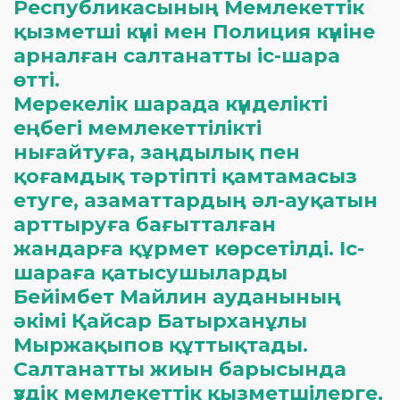
Республикасының Мемлекеттік
қызметші күні мен Полиция күніне
арналған салтанатты іс-шара
өтті.
Мерекелік шарада күнделікті
еңбегі мемлекеттілікті
нығайтуға, заңдылық пен
қоғамдық тәртіпті қамтамасыз
етуге, азаматтардың әл-ауқатын
арттыруға бағытталған
жандарға құрмет көрсетілді. Іс-
шараға қатысушыларды
Бейімбет Майлин ауданының
әкімі Қайсар Батырханұлы
Мыржақыпов құттықтады.
Салтанатты жиын барысында
үздік мемлекеттік қызметшілерге,