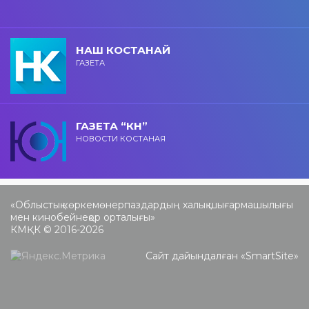
НАШ КОСТАНАЙ
ГАЗЕТА
ГАЗЕТА “КН”
НОВОСТИ КОСТАНАЯ
«Облыстық көркемөнерпаздардың халық шығармашылығы
мен кинобейнеқор орталығы»
КМҚК © 2016-2026
Сайт дайындалған «
SmartSite
»