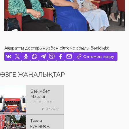
Ақпаратты достарыңызбен сілтеме арқылы бөлісіңіз:
Сілтемені көшіру
ӨЗГЕ ЖАҢАЛЫҚТАР
Бейімбет
Майлин
ауданының
90 жылдық
18.07.2026
мерейтойына
арналған екі
Туған
күндік
күніңмен,
мерекелік іс-