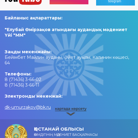
Байланыс ақпараттары:
"Елубай Өмірзақов атындағы аудандық мәдениет
Үйі "ММ"​
Заңды мекенжайы:
Бейімбет Майлин ауданы, Әйет ауылы, Калинин көшесі,
64
Телефоны:
8 (71436) 3-66-02
8 (71436) 3-66-11
Электронды мекенжай:
dk-umurzakov@bk.ru
ҚОСТАНАЙ ОБЛЫСЫ
ӘКІМДІГІНІҢ МӘДЕНИЕТ БАСҚАРМАСЫ