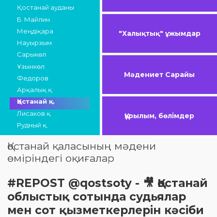
Қостанай ауданы
Б. Майлин
Меңдіқара
"Халықтық" ұжымдар
Науырзым
Сарыкөл
Ұзынкөл
Мәдениет Сарайы
Федоров
Арқалық қ.
Қостанай қ.
Лисаков қ.
Құрылым, бөлімдер
Рудный қ.
Қостанай қаласының мәдени
өміріндегі оқиғалар
#REPOST @qostsoty - 🎥 Қостанай
облыстық сотында судьялар
мен сот қызметкерлерін кәсіби