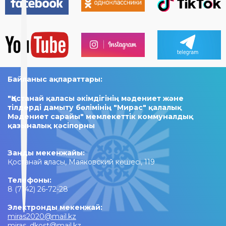
Байланыс ақпараттары:
"Қостанай қаласы әкімдігінің мәдениет және
тілдерді дамыту бөлімінің "Мирас" қалалық
Мәдениет сарайы" мемлекеттік коммуналдық
қазыналық кәсіпорны
Заңды мекенжайы:
Қостанай қаласы, Маяковский көшесі, 119
Телефоны:
8 (7142) 26-72-28
Электронды мекенжай:
miras2020@mail.kz
miras_dkost@mail.kz