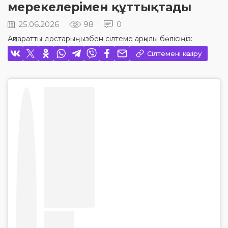
мерекелерімен құттықтады
25.06.2026
98
0
Ақпаратты достарыңызбен сілтеме арқылы бөлісіңіз:
Сілтемені көшіру