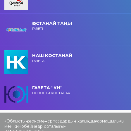
ҚОСТАНАЙ ТАҢЫ
ГАЗЕТІ
НАШ КОСТАНАЙ
ГАЗЕТА
ГАЗЕТА “КН”
НОВОСТИ КОСТАНАЯ
«Облыстық көркемөнерпаздардың халық шығармашылығы
мен кинобейнеқор орталығы»