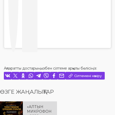
Ақпаратты достарыңызбен сілтеме арқылы бөлісіңіз:
Сілтемені көшіру
ӨЗГЕ ЖАҢАЛЫҚТАР
«АЛТЫН
МИКРОФОН