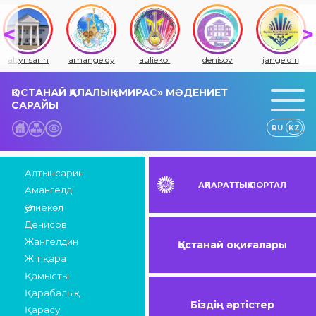
altynsarin
amangeldy
auliekol
denisov
jangeldin
ҚОСТАНАЙ ҚАЛАЛЫҚ «МИРАС» МӘДЕНИЕТ
САРАЙЫ
RU
KZ
Алтынсарин
АҚПАРАТТЫҚ ПОРТАЛ
Амангелді
Әулиекөл
Денисов
Жангелдин
Қостанай оқиғалары
Жітіқара
Қамысты
Қарабалық
Біздің әртістер
Қарасу