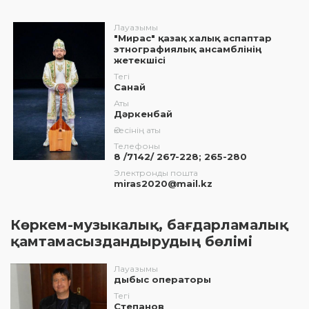
Лауазымы
"Мирас" қазақ халық аспаптар
этнографиялық ансамблінің
жетекшісі
Тегі
Санай
Аты
Дәркенбай
Әкесінің аты
Телефоны
8 /7142/ 267-228; 265-280
Электронды пошта
miras2020@mail.kz
Көркем-музыкалық, бағдарламалық
қамтамасыздандырудың бөлімі
Лауазымы
дыбыс операторы
Тегі
Степанов