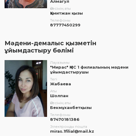
Алмагул
Әкесінің аты
Қамитжан қызы
Телефоны
87777450299
Мәдени-демалыс қызметін
ұйымдастыру бөлімі
Лауазымы
"Мирас" ҚМС 1 филиалының мәдени
ұйымдастырушы
Тегі
Жабаева
Аты
Шолпан
Әкесінің аты
Бекмұханбетқызы
Телефоны
87470181386
Электронды пошта
miras.1filial@mail.kz