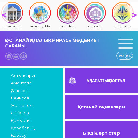
altynsarin
amangeldy
auliekol
denisov
jangeldin
ҚОСТАНАЙ ҚАЛАЛЫҚ «МИРАС» МӘДЕНИЕТ
САРАЙЫ
RU
KZ
Алтынсарин
АҚПАРАТТЫҚ ПОРТАЛ
Амангелді
Әулиекөл
Денисов
Жангелдин
Қостанай оқиғалары
Жітіқара
Қамысты
Қарабалық
Біздің әртістер
Қарасу