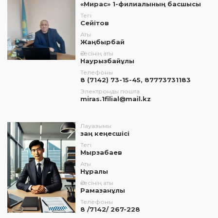
«Мирас» 1-филиалының басшысы
Тегі
Сейітов
Аты
Жаңбырбай
Әкесінің аты
Наурызбайұлы
Телефоны
8 (7142) 73-15-45, 87773731183
Электронды пошта
miras.1filial@mail.kz
Лауазымы
заң кеңесшісі
Тегі
Мырзабаев
Аты
Нұралы
Әкесінің аты
Рамазанұлы
Телефоны
8 /7142/ 267-228