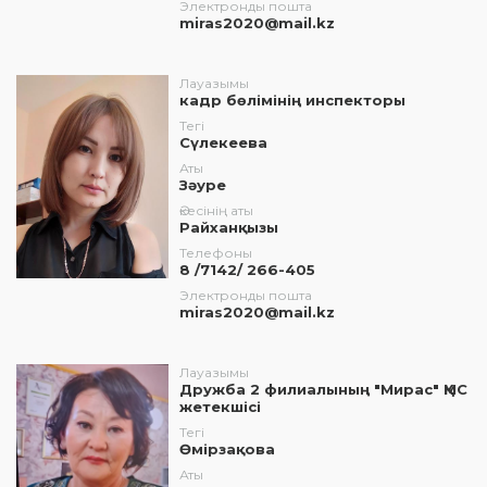
Электронды пошта
miras2020@mail.kz
Лауазымы
кадр бөлімінің инспекторы
Тегі
Сүлекеева
Аты
Зәуре
Әкесінің аты
Райханқызы
Телефоны
8 /7142/ 266-405
Электронды пошта
miras2020@mail.kz
Лауазымы
Дружба 2 филиалының "Мирас" ҚМС
жетекшісі
Тегі
Өмірзақова
Аты