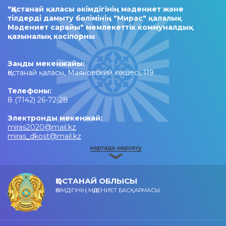
"Қостанай қаласы әкімдігінің мәдениет және
тілдерді дамыту бөлімінің "Мирас" қалалық
Мәдениет сарайы" мемлекеттік коммуналдық
қазыналық кәсіпорны
Заңды мекенжайы:
Қостанай қаласы, Маяковский көшесі, 119
Телефоны:
8 (7142) 26-72-28
Электронды мекенжай:
miras2020@mail.kz
miras_dkost@mail.kz
ҚОСТАНАЙ ОБЛЫСЫ
ӘКІМДІГІНІҢ МӘДЕНИЕТ БАСҚАРМАСЫ