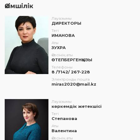
Әкімшілік
Лауазымы
ДИРЕКТОРЫ
Тегі
ИМАНОВА
Аты
ЗУХРА
Әкесінің аты
ӨТЕПБЕРГЕНҚЫЗЫ
Телефоны
8 /7142/ 267-228
Электронды пошта
miras2020@mail.kz
Лауазымы
көркемдік жетекшісі
Тегі
Степанова
Аты
Валентина
Әкесінің аты