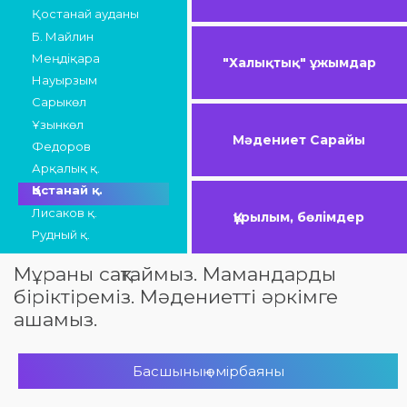
Қостанай ауданы
Б. Майлин
Меңдіқара
"Халықтық" ұжымдар
Науырзым
Сарыкөл
Ұзынкөл
Мәдениет Сарайы
Федоров
Арқалық қ.
Қостанай қ.
Лисаков қ.
Құрылым, бөлімдер
Рудный қ.
Мұраны сақтаймыз. Мамандарды
біріктіреміз. Мәдениетті әркімге
ашамыз.
Басшының өмірбаяны