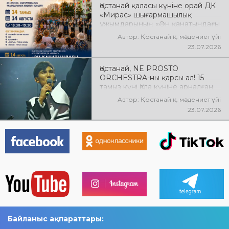
Қостанай қаласы күніне орай ДК
«Мирас» шығармашылық
ұжымдарының «Ән қанатындағы
Қостанай» көшпелі концерті
Автор: Қостанай қ. мәдениет үйі
өтеді! Баршаңызды мерекелік
23.07.2026
концертке шақырамыз!
Қостанай, NE PROSTO
ORCHESTRA-ны қарсы ал! 15
тамыз күні Қала күніне арналған
мерекелік концертте NE
Автор: Қостанай қ. мәдениет үйі
PROSTO ORCHESTRA өнер
23.07.2026
көрсетеді! @ne_prosto_orchestra
Байланыс ақпараттары: