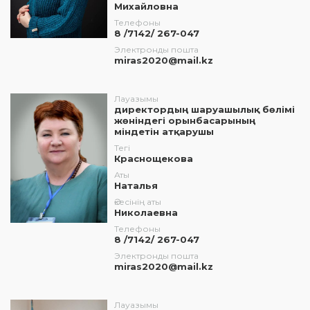
Михайловна
Телефоны
8 /7142/ 267-047
Электронды пошта
miras2020@mail.kz
Лауазымы
директордың шаруашылық бөлімі
жөніндегі орынбасарының
міндетін атқарушы
Тегі
Краснощекова
Аты
Наталья
Әкесінің аты
Николаевна
Телефоны
8 /7142/ 267-047
Электронды пошта
miras2020@mail.kz
Лауазымы