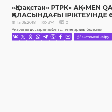
«Қазақстан» РТРК» АҚ: «ME
ҚАЛАСЫНДАҒЫ ІРІКТЕУІНДЕ
15.05.2018
374
0
Ақпаратты достарыңызбен сілтеме арқылы бөлісіңіз:
Сілтемені көшіру