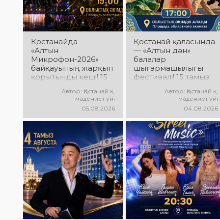
Қостанайда —
Қостанай қаласында
«Алтын
— «Алтын дән»
Микрофон-2026»
балалар
байқауының жарқын
шығармашылығы
қорытынды кеші! 15
фестивалі! 15 тамыз
тамыз күні
күні Облыстық
Автор: Қостанай қ.
Автор: Қостанай қ.
Халықаралық
әкімдік алаңында
мәдениет үйі
мәдениет үйі
вокалистер байқауы
«Даму бала»
05.08.2026
04.08.2026
жеңімпаздарын
жобасының балалар
марапаттау рәсімі
шығармашылық
мен гала-концерт
ұжымдары
өтеді! Сіздерді үздік
қатысатын «Алтын
орындаушылардың
дән» фестивалі өтеді!
әсерлі өнері, жарқын
Сіздерді жас
эмоциялар және
таланттардың
ерекше мерекелік
жарқын өнері, әсем
атмосфера күтеді!
әндер, әсерлі билер
мен мерекелік көңіл
күй күтеді!