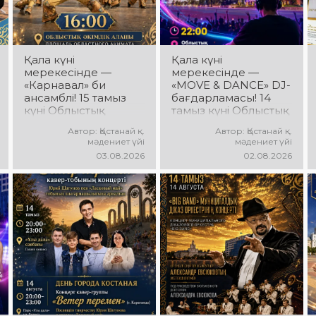
Қала күні
Қала күні
мерекесінде —
мерекесінде —
«Карнавал» би
«MOVE & DANCE» DJ-
ансамблі! 15 тамыз
бағдарламасы! 14
күні Облыстық
тамыз күні Облыстық
әкімдік алаңында
әкімдік алаңында
Автор: Қостанай қ.
Автор: Қостанай қ.
«Карнавал» би
мерекелік DJ-
мәдениет үйі
мәдениет үйі
ансамблінің
бағдарлама өтеді!
03.08.2026
02.08.2026
концерттік
Сіздерді заманауи
бағдарламасы өтеді!
музыкалық хиттер,
Ансамбль жетекшісі
би ырғағы, қуатты
— Шамиль
энергия мен жарқын
Фахрутдинов.
эмоциялар күтеді!
Сіздерді әсерлі
хореографиялық
қойылымдар,
жарқын бейнелер,
қуатты ырғақ пен
мерекелік көңіл күй
күтеді!