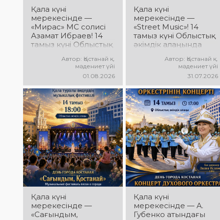
Қала күні
Қала күні
мерекесінде —
мерекесінде —
«Мирас» МС солисі
«Street Music»! 14
Азамат Ибраев! 14
тамыз күні Облыстық
тамыз күні Облыстық
әкімдік алаңында
әкімдік алаңында
қаланың жастар
Автор: Қостанай қ.
Автор: Қостанай қ.
Азамат Ибраевтың
ұжымдарының
мәдениет үйі
мәдениет үйі
концерттік
«Street Music»
01.08.2026
31.07.2026
бағдарламасы өтеді!
концерттік
Сіздерді сүйікті
бағдарламасы өтеді!
әндер, жарқын
Сіздерді заманауи
орындау, қуатты
музыка, жарқын
энергия мен көтеріңкі
орындаулар, қуатты
мерекелік көңіл күй
энергия мен көтеріңкі
күтеді!
мерекелік көңіл күй
күтеді!
Қала күні
Қала күні
мерекесінде —
мерекесінде — А.
«Сағындым,
Губенко атындағы