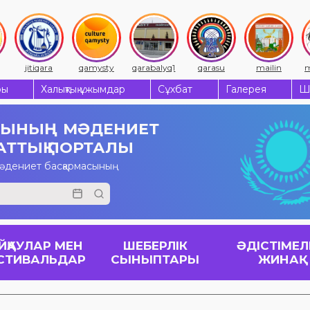
a
qamysty
qarabalyq1
qarasu
mailin
mendiqara
ры
Халықтық ұжымдар
Сұхбат
Галерея
Ш
СЫНЫҢ
МӘДЕНИЕТ
АТТЫҚ ПОРТАЛЫ
мәдениет басқармасының
ЙҚАУЛАР МЕН
ШЕБЕРЛІК
ӘДІСТІМЕЛ
СТИВАЛЬДАР
СЫНЫПТАРЫ
ЖИНАҚ