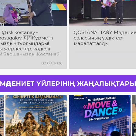
@rsk.kostanay -
QOSTANAI TAŃY: Мәдени
saqalov 🇰🇿Құрметті
саласының үздіктері
ыздың тұрғындары!
марапатталды
 жерлестер, қадірлі
р! Баршаңызды Қостанай
ың 90 жылдық
02.08.2026
йымен шын жүректен
аймын!
МӘДЕНИЕТ ҮЙЛЕРІНІҢ ЖАҢАЛЫҚТАР