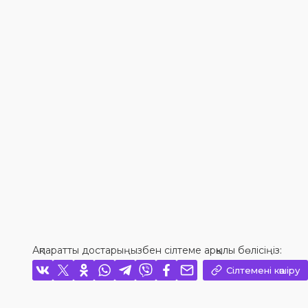
Ақпаратты достарыңызбен сілтеме арқылы бөлісіңіз:
Сілтемені көшіру