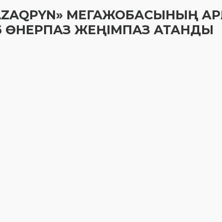
N QAZAQPYN» МЕГАЖОБАСЫНЫҢ АРҚ
 6 ӨНЕРПАЗ ЖЕҢІМПАЗ АТАНДЫ