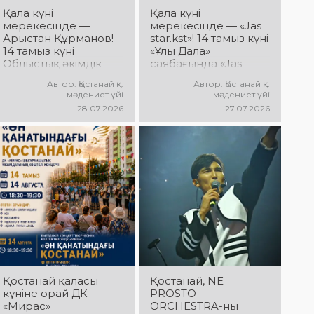
дайындық
Қала күні
Қала күні
пысықталды
мерекесінде —
мерекесінде — «Jas
Арыстан Құрманов!
star.kst»! 14 тамыз күні
14 тамыз күні
«Ұлы Дала»
Облыстық әкімдік
саябағында «Jas
алаңында Арыстан
star.kst» қалалық
Автор: Қостанай қ.
Автор: Қостанай қ.
Құрмановтың
шығармашылық
мәдениет үйі
мәдениет үйі
«Айналдым атыңнан,
байқауы
28.07.2026
27.07.2026
Қостанай» атты
жеңімпаздарының
концерттік
концерті өтеді!
бағдарламасы өтеді!
Сіздерді жас
Сіздерді сүйікті
таланттардың
әндер, әсерлі
жарқын өнері,
орындау мен
заманауи әндер,
көтеріңкі мерекелік
қуатты энергия мен
көңіл күй күтеді!
мерекелік көңіл күй
күтеді!
Қостанай қаласы
Қостанай, NE
күніне орай ДК
PROSTO
«Мирас»
ORCHESTRA-ны