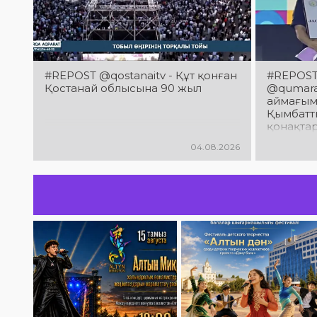
#REPOST @qostanaitv - Құт қонған
#REPOST 
Қостанай облысына 90 жыл
@qumaraq
аймағым
Қымбатты
қонақта
облысын
04.08.2026
мерейто
құттықт