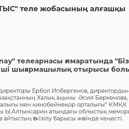
АЙТЫС" теле жобасының алғашқы
nay" телеарнасы ғимаратында "Біз
інші шығармашылық отырысы бол
а директоры Ербол Ипбергенов, директорды
азақстанның Халық ақыны Әсия Беркенова,
алығы мен кинобейнеқор орталығы" КМҚК
ры Ы.Алтынсарин атындағы облыстық мемо
йтыстың өткізілу барысы жөнінде кеңесті.