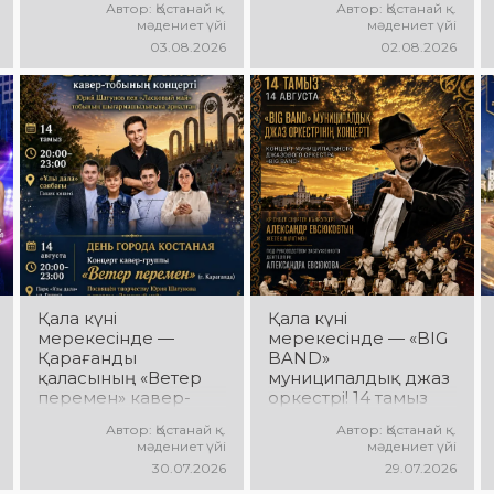
Автор: Қостанай қ.
Автор: Қостанай қ.
«Карнавал» би
мерекелік DJ-
мәдениет үйі
мәдениет үйі
ансамблінің
бағдарлама өтеді!
03.08.2026
02.08.2026
концерттік
Сіздерді заманауи
бағдарламасы өтеді!
музыкалық хиттер,
Ансамбль жетекшісі
би ырғағы, қуатты
— Шамиль
энергия мен жарқын
Фахрутдинов.
эмоциялар күтеді!
Сіздерді әсерлі
хореографиялық
қойылымдар,
жарқын бейнелер,
қуатты ырғақ пен
мерекелік көңіл күй
күтеді!
Қала күні
Қала күні
мерекесінде —
мерекесінде — «BIG
Қарағанды
BAND»
қаласының «Ветер
муниципалдық джаз
перемен» кавер-
оркестрі! 14 тамыз
тобы! 14 тамыз күні
күні Облыстық
Автор: Қостанай қ.
Автор: Қостанай қ.
«Ұлы Дала»
әкімдік алаңында
мәдениет үйі
мәдениет үйі
саябағында Юрий
«BIG BAND»
30.07.2026
29.07.2026
Шатунов пен
муниципалдық джаз