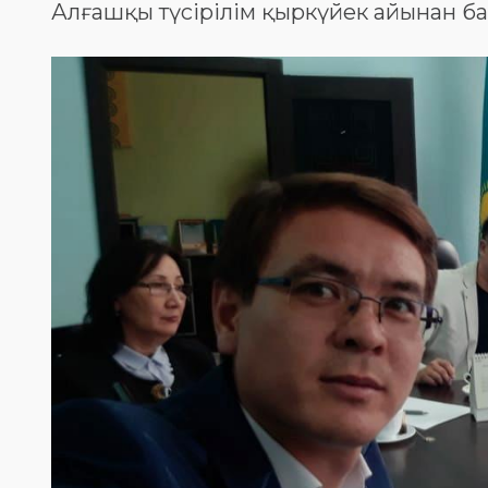
Алғашқы түсірілім қыркүйек айынан ба