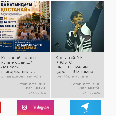
дайындық
концерттік
концерті өтеді!
пысықталды
бағдарламасы өтеді!
Сіздерді жас
Сіздерді сүйікті
таланттардың
әндер, әсерлі
жарқын өнері,
орындау мен
заманауи әндер,
көтеріңкі мерекелік
қуатты энергия мен
көңіл күй күтеді!
мерекелік көңіл күй
күтеді!
Қостанай қаласы
Қостанай, NE
күніне орай ДК
PROSTO
«Мирас»
ORCHESTRA-ны
шығармашылық
қарсы ал! 15 тамыз
ұжымдарының «Ән
күні Қала күніне
қанатындағы
арналған мерекелік
Автор: Қостанай қ.
Автор: Қостанай қ.
Қостанай» көшпелі
концертте NE
мәдениет үйі
мәдениет үйі
концерті өтеді!
PROSTO ORCHESTRA
23.07.2026
23.07.2026
Баршаңызды
өнер көрсетеді!
мерекелік
@ne_prosto_orchestr
концертке
a
шақырамыз!