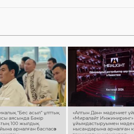
калық “Бес асыл” ұлттық
«Алтын Дән» мәдениет үй
ысы аясында Бәкір
«Миралайт Инжиниринг
втың 100 жылдық
ұйымдастыруымен мәде
йына арналған баспасөз
нысандарына арналған 