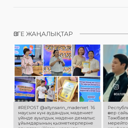
ӨЗГЕ ЖАҢАЛЫҚТАР
#REPOST @altynsarin_madeniet 16
Республи
маусым күні аудандық мәдениет
өнер сай
үйінде ауылдық мәдени-демалыс
Тәжібае
ұйымдарының қызметкерлеріне
мерейто