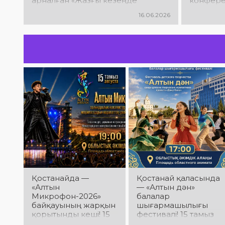
арналған «Жазғы кезеңде
конфер
балалар мен жасөспірімдердің бос
ұйымда
16.06.2026
уақытын ұйымдастыру»
тақырыбында семинар өтті
Қостанайда —
Қостанай қаласында
«Алтын
— «Алтын дән»
Микрофон-2026»
балалар
байқауының жарқын
шығармашылығы
қорытынды кеші! 15
фестивалі! 15 тамыз
тамыз күні
күні Облыстық