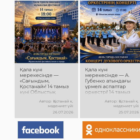
Сіздерді сүйікті
бағдарламасы өтеді!
әндер, жарқын
Сіздерді заманауи
орындау, қуатты
музыка, жарқын
энергия мен көтеріңкі
орындаулар, қуатты
мерекелік көңіл күй
энергия мен көтеріңкі
күтеді!
мерекелік көңіл күй
күтеді!
Қала күні
Қала күні
мерекесінде —
мерекесінде — А.
«Сағындым,
Губенко атындағы
Қостанай»! 14 тамыз
үрмелі аспаптар
күні Облыстық
оркестрі! 14 тамыз
әкімдік алаңында
күні Облыстық
Автор: Қостанай қ.
Автор: Қостанай қ.
қала туралы
әкімдік алаңында
мәдениет үйі
мәдениет үйі
әндердің
оркестрдің
26.07.2026
25.07.2026
«Сағындым,
мерекелік концерті
Қостанай»
өтеді. Бас дирижер —
музыкалық
Лилия Ислямова.
фестивалі өтеді!
Сіздерді жанды
Сіздерді туған қалаға
музыка, әсерлі