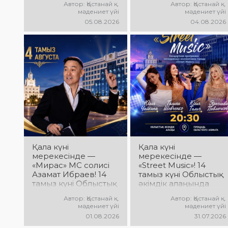
Автор: Қостанай қ.
Автор: Қостанай қ.
Халықаралық
әкімдік алаңында
мәдениет үйі
мәдениет үйі
вокалистер байқауы
«Даму бала»
05.08.2026
04.08.2026
жеңімпаздарын
жобасының балалар
марапаттау рәсімі
шығармашылық
мен гала-концерт
ұжымдары
өтеді! Сіздерді үздік
қатысатын «Алтын
орындаушылардың
дән» фестивалі өтеді!
әсерлі өнері, жарқын
Сіздерді жас
эмоциялар және
таланттардың
ерекше мерекелік
жарқын өнері, әсем
атмосфера күтеді!
әндер, әсерлі билер
мен мерекелік көңіл
күй күтеді!
Қала күні
Қала күні
мерекесінде —
мерекесінде —
«Мирас» МС солисі
«Street Music»! 14
Азамат Ибраев! 14
тамыз күні Облыстық
тамыз күні Облыстық
әкімдік алаңында
әкімдік алаңында
қаланың жастар
Автор: Қостанай қ.
Автор: Қостанай қ.
Азамат Ибраевтың
ұжымдарының
мәдениет үйі
мәдениет үйі
концерттік
«Street Music»
01.08.2026
31.07.2026
бағдарламасы өтеді!
концерттік