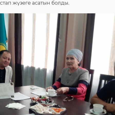
стап жүзеге асатын болды.