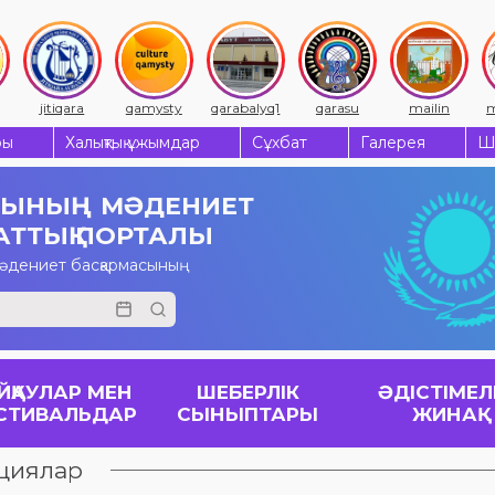
jitiqara
qamysty
qarabalyq1
qarasu
mailin
m
ры
Халықтық ұжымдар
Сұхбат
Галерея
Ш
СЫНЫҢ
МӘДЕНИЕТ
АТТЫҚ ПОРТАЛЫ
мәдениет басқармасының
ЙҚАУЛАР МЕН
ШЕБЕРЛІК
ӘДІСТІМЕЛ
СТИВАЛЬДАР
СЫНЫПТАРЫ
ЖИНАҚ
циялар