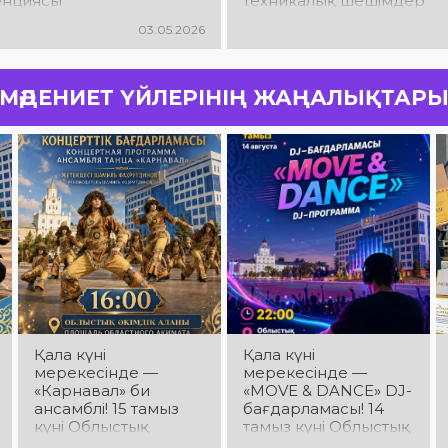
енциясы
техникалық шешімдер
стырылды
тақырыбында семинар өтт
03.05.2026
МӘДЕНИЕТ ҮЙЛЕРІНІҢ ЖАҢАЛЫҚТАР
Қала күні
Қала күні
мерекесінде —
мерекесінде —
«Карнавал» би
«MOVE & DANCE» DJ-
ансамблі! 15 тамыз
бағдарламасы! 14
күні Облыстық
тамыз күні Облыстық
әкімдік алаңында
әкімдік алаңында