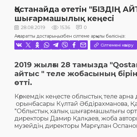
Қостанайда өтетін "БІЗДІҢ 
шығармашылық кеңесі
28.08.2019
1536
0
Ақпаратты достарыңызбен сілтеме арқылы бөлісіңіз:
Сілтемені көшіру
2019 жылғы 28 тамызда "Qosta
айтыс " теле жобасының бір
өтті.
Көркемдік кеңесте облыстық теле арн
орынбасары Күлтай Әбдірахманова, Қ
"Облыстық халық шығармашылығы орт
директоры Дамир Қалқаев, жоба авто
музейдің директоры Марғұлан Оспанов а