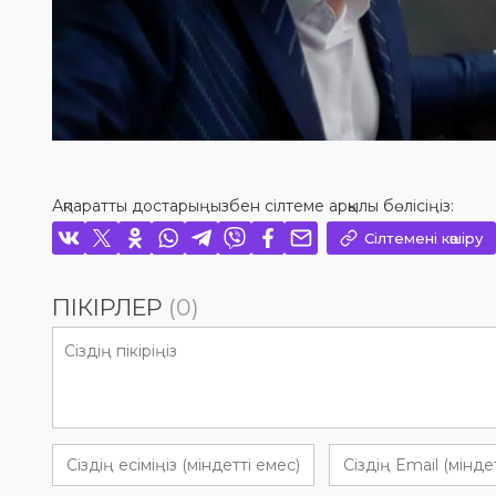
Ақпаратты достарыңызбен сілтеме арқылы бөлісіңіз:
Сілтемені көшіру
ПІКІРЛЕР
(0)