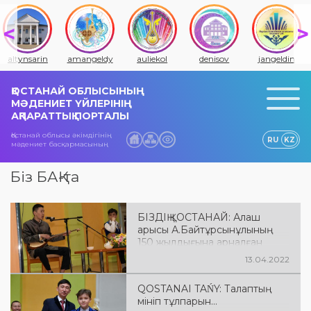
altynsarin
amangeldy
auliekol
denisov
jangeldin
ҚОСТАНАЙ ОБЛЫСЫНЫҢ
МӘДЕНИЕТ ҮЙЛЕРІНІҢ
АҚПАРАТТЫҚ ПОРТАЛЫ
Қостанай облысы әкімдігінің
RU
KZ
мәдениет басқармасының
Біз БАҚ-та
БІЗДІҢ ҚОСТАНАЙ: Алаш
арысы А.Байтұрсынұлының
150 жылдығына арналған
«Жас тұлпар» облыстық
13.04.2022
оқушылар айтысы өтті
QOSTANAI TAŃY: Талаптың
мініп тұлпарын…