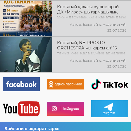
Қостанай қаласы күніне орай
ДК «Мирас» шығармашылық
ұжымдарының «Ән қанатындағы
Қостанай» көшпелі концерті
Автор: Қостанай қ. мәдениет үйі
өтеді! Баршаңызды мерекелік
23.07.2026
концертке шақырамыз!
Қостанай, NE PROSTO
ORCHESTRA-ны қарсы ал! 15
тамыз күні Қала күніне арналған
мерекелік концертте NE
Автор: Қостанай қ. мәдениет үйі
PROSTO ORCHESTRA өнер
23.07.2026
көрсетеді! @ne_prosto_orchestra
Байланыс ақпараттары: