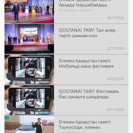
Арқада Наушабайдың
Нұржаны өткен
23.11.2021
QOSTANAI TAŃY: Төл өнер
төрге шыққан күн
22.11.2021
Егемен Қазақстан газеті:
Мобильді кино фестивалі
09.11.2021
QOSTANAI TAŃY: Фестиваль
бақ сынауға шақырады
02.11.2021
Егемен Қазақстан газеті:
Тәуелсіздік, елімнің
тұмарысың