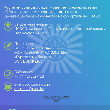
Қостанай облысы әкімдігі Мәдениет басқармасының
«Облыстық көркемөнерпаздардың халық
шығармашылығы мен кинобейнеқор орталығы» КМҚК
Заңды мекен-жайы:
110000, Қазақстан Республикасы, Қостанай қаласы,
Лермонтов көшесі, 15
Деректемелер:
БСН 990340002744
ЖСК KZ8594807KZT22031664
«Еуразиялық банк» АҚ
БСК EURIKZKA
Байланыс:
+7 (7142) 562-428
Электрондық пошта:
ocsnt.kz@mail.kz