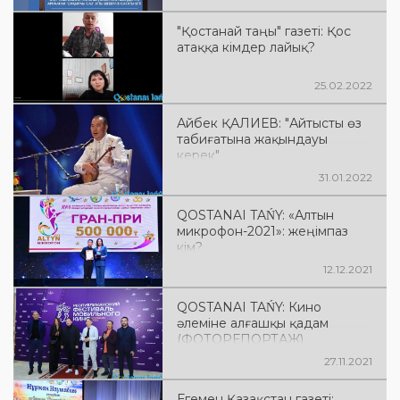
Қостанай облыстық
Композиторлар одағымен
"Қостанай таңы" газеті: Қос
бірлесіп ұйымдастыруымен,
атаққа кімдер лайық?
Қостанай қаласындағы
Жастар сарайында өңір
композиторларының
25.02.2022
шеберлігін шыңдауға
арналған "Сиқырлы саз" атты
Айбек ҚАЛИЕВ: "Айтысты өз
шеберлік сағаты өтті
табиғатына жақындауы
керек"
31.01.2022
QOSTANAI TAŃY: «Алтын
микрофон-2021»: жеңімпаз
кім?
12.12.2021
QOSTANAI TAŃY: Кино
әлеміне алғашқы қадам
(ФОТОРЕПОРТАЖ)
27.11.2021
Егемен Қазақстан газеті: