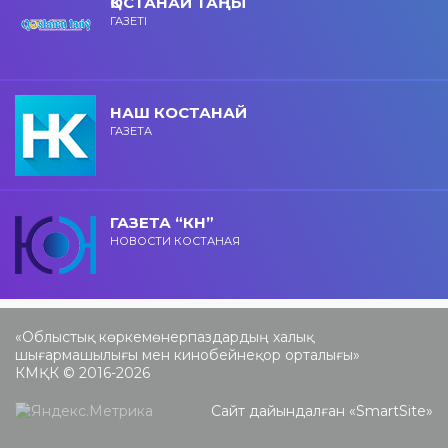
ҚОСТАНАЙ ТАҢЫ
ГАЗЕТІ
НАШ КОСТАНАЙ
ГАЗЕТА
ГАЗЕТА “КН”
НОВОСТИ КОСТАНАЯ
«Облыстық көркемөнерпаздардың халық
шығармашылығы мен кинобейнеқор орталығы»
КМҚК © 2016-2026
Сайт дайындалған «
SmartSite
»