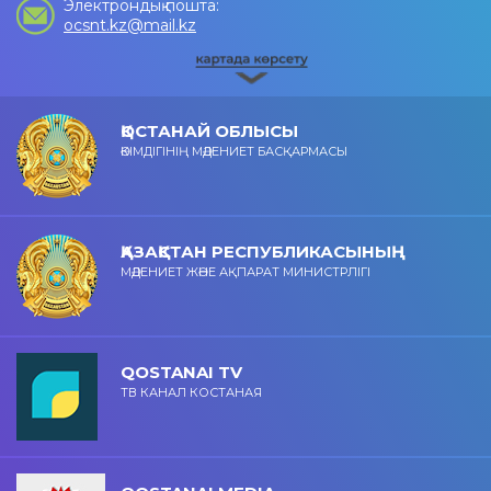
Электрондық пошта:
ocsnt.kz@mail.kz
ҚОСТАНАЙ ОБЛЫСЫ
ӘКІМДІГІНІҢ МӘДЕНИЕТ БАСҚАРМАСЫ
ҚАЗАҚСТАН РЕСПУБЛИКАСЫНЫҢ
МӘДЕНИЕТ ЖӘНЕ АҚПАРАТ МИНИСТРЛІГІ
QOSTANAI TV
ТВ КАНАЛ КОСТАНАЯ