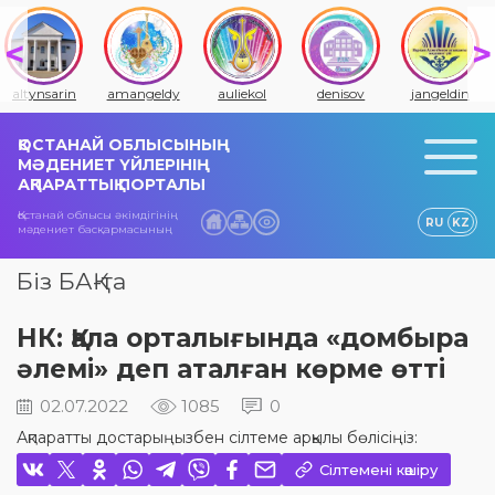
altynsarin
amangeldy
auliekol
denisov
jangeldin
ҚОСТАНАЙ ОБЛЫСЫНЫҢ
МӘДЕНИЕТ ҮЙЛЕРІНІҢ
АҚПАРАТТЫҚ ПОРТАЛЫ
Қостанай облысы әкімдігінің
RU
KZ
мәдениет басқармасының
Біз БАҚ-та
НК: Қала орталығында «домбыра
әлемі» деп аталған көрме өтті
02.07.2022
1085
0
Ақпаратты достарыңызбен сілтеме арқылы бөлісіңіз:
Сілтемені көшіру