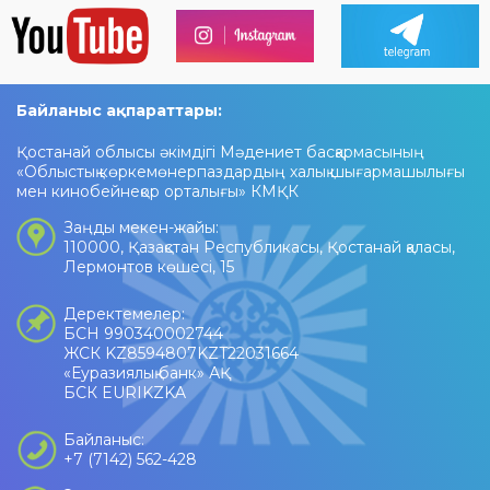
Байланыс ақпараттары:
Қостанай облысы әкімдігі Мәдениет басқармасының
«Облыстық көркемөнерпаздардың халық шығармашылығы
мен кинобейнеқор орталығы» КМҚК
Заңды мекен-жайы:
110000, Қазақстан Республикасы, Қостанай қаласы,
Лермонтов көшесі, 15
Деректемелер:
БСН 990340002744
ЖСК KZ8594807KZT22031664
«Еуразиялық банк» АҚ
БСК EURIKZKA
Байланыс:
+7 (7142) 562-428