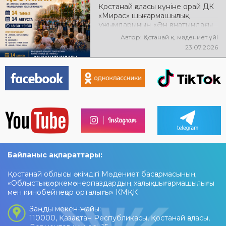
Қостанай қаласы күніне орай ДК
«Мирас» шығармашылық
ұжымдарының «Ән қанатындағы
Қостанай» көшпелі концерті
Автор: Қостанай қ. мәдениет үйі
өтеді! Баршаңызды мерекелік
23.07.2026
концертке шақырамыз!
Байланыс ақпараттары:
Қостанай облысы әкімдігі Мәдениет басқармасының
«Облыстық көркемөнерпаздардың халық шығармашылығы
мен кинобейнеқор орталығы» КМҚК
Заңды мекен-жайы:
110000, Қазақстан Республикасы, Қостанай қаласы,