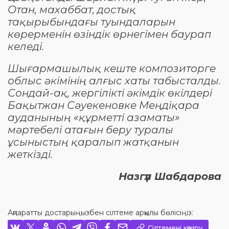
Отан, махаббат, достық
тақырыбындағы туындаларын
көрерменін өзіндік өрнегімен баурап
келеді.
Шығармашылық кеште композиторге
облыс әкімінің алғыс хаты табысталды.
Сондай-ақ, жергілікті әкімдік өкілдері
Бақытжан Сәуекеновке Меңдіқара
ауданының «құрметті азаматы»
мәртебелі атағын беру туралы
ұсыныстың қаралып жатқанын
жеткізді.
Назгүл Шабдарова
Ақпаратты достарыңызбен сілтеме арқылы бөлісіңіз:
Сілтемені көшіру