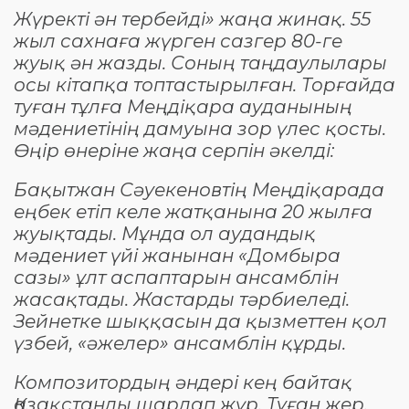
Жүректі ән тербейді» жаңа жинақ. 55
жыл сахнаға жүрген сазгер 80-ге
жуық ән жазды. Соның таңдаулылары
осы кітапқа топтастырылған. Торғайда
туған тұлға Меңдіқара ауданының
мәдениетінің дамуына зор үлес қосты.
Өңір өнеріне жаңа серпін әкелді:
Бақытжан Сәуекеновтің Меңдіқарада
еңбек етіп келе жатқанына 20 жылға
жуықтады. Мұнда ол аудандық
мәдениет үйі жанынан «Домбыра
сазы» ұлт аспаптарын ансамблін
жасақтады. Жастарды тәрбиеледі.
Зейнетке шыққасын да қызметтен қол
үзбей, «әжелер» ансамблін құрды.
Композитордың әндері кең байтақ
Қазақстанды шарлап жүр. Туған жер,