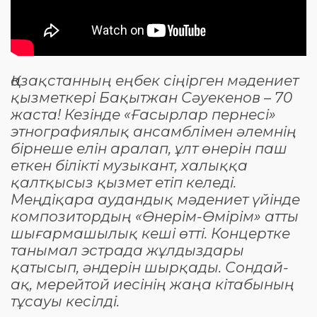
Қазақстанның еңбек сіңірген мәдениет
қызметкері Бақытжан Сәуекенов – 70
жаста! Кезінде «Ғасырлар пернесі»
этнографиялық ансамблімен әлемнің
бірнеше елін аралап, ұлт өнерін паш
еткен білікті музыкант, халыққа
қалтқысыз қызмет етіп келеді.
Меңдіқара аудандық мәдениет үйінде
композитордың «Өнерім-Өмірім» атты
шығармашылық кеші өтті. Концертке
танымал эстрада жұлдыздары
қатысып, әндерін шырқады. Сондай-
ақ, мерейтой иесінің жаңа кітабының
тұсауы кесілді.