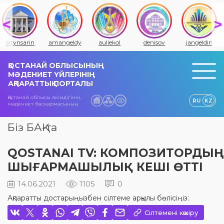
altynsarin
amangeldy
auliekol
denisov
jangeldin
ҚОСТАНАЙ ОБЛЫСЫНЫҢ
МӘДЕНИЕТ ҮЙЛЕРІНІҢ
АҚПАРАТТЫҚ ПОРТАЛЫ
Қостанай облысы әкімдігінің
RU
KZ
мәдениет басқармасының
Біз БАҚ-та
QOSTANAI TV: КОМПОЗИТОРДЫҢ
ШЫҒАРМАШЫЛЫҚ КЕШІ ӨТТІ
14.06.2021
1105
0
Ақпаратты достарыңызбен сілтеме арқылы бөлісіңіз:
Сілтемені көшіру