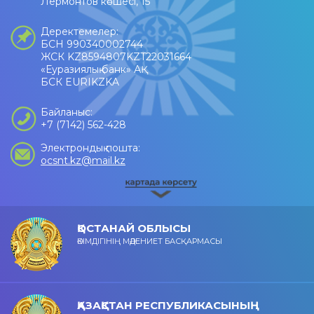
Лермонтов көшесі, 15
Деректемелер:
БСН 990340002744
ЖСК KZ8594807KZT22031664
«Еуразиялық банк» АҚ
БСК EURIKZKA
Байланыс:
+7 (7142) 562-428
Электрондық пошта:
ocsnt.kz@mail.kz
ҚОСТАНАЙ ОБЛЫСЫ
ӘКІМДІГІНІҢ МӘДЕНИЕТ БАСҚАРМАСЫ
ҚАЗАҚСТАН РЕСПУБЛИКАСЫНЫҢ