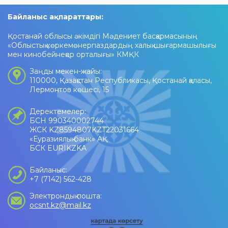
Байланыс ақпараттары:
Қостанай облысы әкімдігі Мәдениет басқармасының
«Облыстық көркемөнерпаздардың халық шығармашылығы
мен кинобейнеқор орталығы» КМҚК
Заңды мекен-жайы:
110000, Қазақстан Республикасы, Қостанай қаласы,
Лермонтов көшесі, 15
Деректемелер:
БСН 990340002744
ЖСК KZ8594807KZT22031664
«Еуразиялық банк» АҚ
БСК EURIKZKA
Байланыс:
+7 (7142) 562-428
Электрондық пошта:
ocsnt.kz@mail.kz