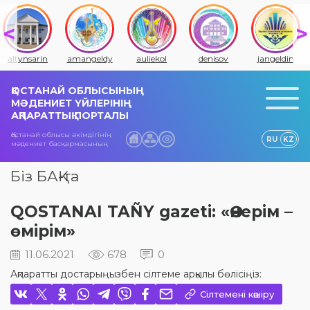
altynsarin
amangeldy
auliekol
denisov
jangeldin
ҚОСТАНАЙ ОБЛЫСЫНЫҢ
МӘДЕНИЕТ ҮЙЛЕРІНІҢ
АҚПАРАТТЫҚ ПОРТАЛЫ
Қостанай облысы әкімдігінің
RU
KZ
мәдениет басқармасының
Біз БАҚ-та
QOSTANAI TAÑY gazeti: «Өнерім –
өмірім»
11.06.2021
678
0
Ақпаратты достарыңызбен сілтеме арқылы бөлісіңіз:
Сілтемені көшіру