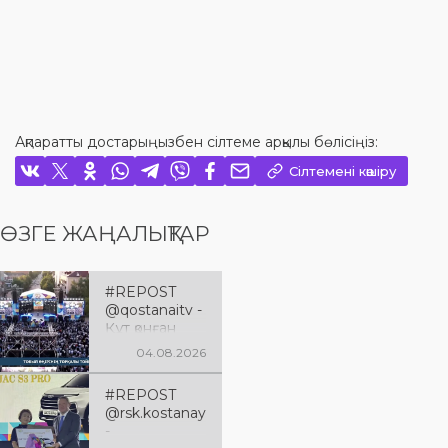
Ақпаратты достарыңызбен сілтеме арқылы бөлісіңіз:
Сілтемені көшіру
ӨЗГЕ ЖАҢАЛЫҚТАР
#REPOST
@qostanaitv -
Құт қонған
Қостанай
04.08.2026
облысына 90
жыл
#REPOST
@rsk.kostanay
-