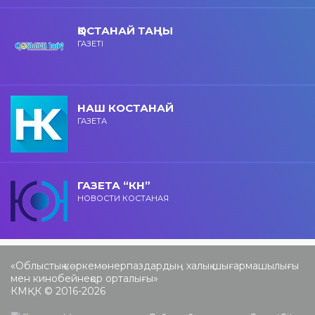
ҚОСТАНАЙ ТАҢЫ
ГАЗЕТІ
НАШ КОСТАНАЙ
ГАЗЕТА
ГАЗЕТА “КН”
НОВОСТИ КОСТАНАЯ
«Облыстық көркемөнерпаздардың халық шығармашылығы
мен кинобейнеқор орталығы»
КМҚК © 2016-2026