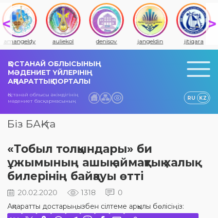
amangeldy
auliekol
denisov
jangeldin
jitiqara
ҚОСТАНАЙ ОБЛЫСЫНЫҢ
МӘДЕНИЕТ ҮЙЛЕРІНІҢ
АҚПАРАТТЫҚ ПОРТАЛЫ
Қостанай облысы әкімдігінің
RU
KZ
мәдениет басқармасының
Біз БАҚ-та
«Тобыл толқындары» би
ұжымының ашық аймақтық халық
билерінің байқауы өтті
20.02.2020
1318
0
Ақпаратты достарыңызбен сілтеме арқылы бөлісіңіз: