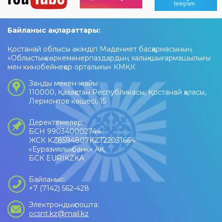
Байланыс ақпараттары:
Қостанай облысы әкімдігі Мәдениет басқармасының
«Облыстық көркемөнерпаздардың халық шығармашылығы
мен кинобейнеқор орталығы» КМҚК
Заңды мекен-жайы:
110000, Қазақстан Республикасы, Қостанай қаласы,
Лермонтов көшесі, 15
Деректемелер:
БСН 990340002744
ЖСК KZ8594807KZT22031664
«Еуразиялық банк» АҚ
БСК EURIKZKA
Байланыс:
+7 (7142) 562-428
Электрондық пошта:
ocsnt.kz@mail.kz