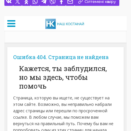
Сілтемені көшіру