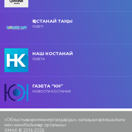
ҚОСТАНАЙ ТАҢЫ
ГАЗЕТІ
НАШ КОСТАНАЙ
ГАЗЕТА
ГАЗЕТА “КН”
НОВОСТИ КОСТАНАЯ
«Облыстық көркемөнерпаздардың халық шығармашылығы
мен кинобейнеқор орталығы»
КМҚК © 2016-2026