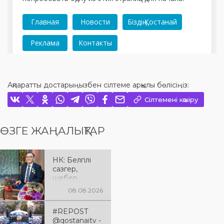
Ақпаратты достарыңызбен сілтеме арқылы бөлісіңіз:
Сілтемені көшіру
ӨЗГЕ ЖАҢАЛЫҚТАР
НК: Белгілі
сазгер,
шебер
ұйымдастыру
08.08.2026
шы Бақытжан
Сәуекенов
#REPOST
жайлы сыр
@qostanaitv -