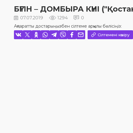
БҮГІН – ДОМБЫРА КҮНІ ("Қоста
07.07.2019
1294
0
Ақпаратты достарыңызбен сілтеме арқылы бөлісіңіз:
Сілтемені көшіру