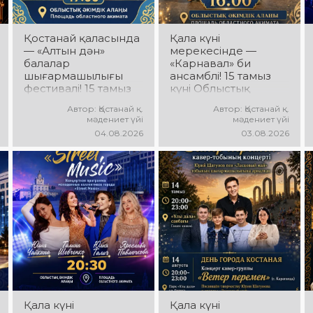
Қостанай қаласында
Қала күні
— «Алтын дән»
мерекесінде —
балалар
«Карнавал» би
шығармашылығы
ансамблі! 15 тамыз
фестивалі! 15 тамыз
күні Облыстық
күні Облыстық
әкімдік алаңында
Автор: Қостанай қ.
Автор: Қостанай қ.
әкімдік алаңында
«Карнавал» би
мәдениет үйі
мәдениет үйі
«Даму бала»
ансамблінің
04.08.2026
03.08.2026
жобасының балалар
концерттік
шығармашылық
бағдарламасы өтеді!
ұжымдары
Ансамбль жетекшісі
қатысатын «Алтын
— Шамиль
дән» фестивалі өтеді!
Фахрутдинов.
Сіздерді жас
Сіздерді әсерлі
таланттардың
хореографиялық
жарқын өнері, әсем
қойылымдар,
әндер, әсерлі билер
жарқын бейнелер,
мен мерекелік көңіл
қуатты ырғақ пен
күй күтеді!
мерекелік көңіл күй
күтеді!
Қала күні
Қала күні