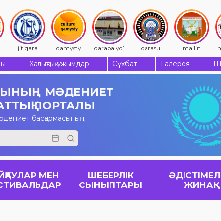
jitiqara
qamysty
qarabalyq1
qarasu
mailin
m
ры
Халықтық ұжымдар
Сұхбат
Галерея
Ш
СЫНЫҢ
МӘДЕНИЕТ
АТТЫҚ ПОРТАЛЫ
мәдениет басқармасының
ЙҚАУЛАР МЕН
ШЕБЕРЛІК
ӘДІСТІМЕЛ
СТИВАЛЬДАР
СЫНЫПТАРЫ
ЖИНАҚ