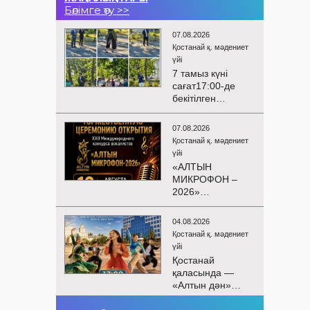
Бөлімге өту >>
07.08.2026
Қостанай қ. мәдениет
үйі
7 тамыз күні
сағат17:00-де
бекітілген
жоспарға және
KPI
07.08.2026
көрсеткіштерін
Қостанай қ. мәдениет
орындау аясында
үйі
«Таза Қазақстан»
«АЛТЫН
экологиялық
МИКРОФОН –
акциясына
2026»
арналған көшпелі
БАЙҚАУЫНЫҢ
концерт
САЛТАНАТТЫ
Меңдіқара
04.08.2026
АШЫЛУЫ
ауданының
Қостанай қ. мәдениет
Сіздерді
Красная Пресня
үйі
вокалистердің
ауылында
Қостанай
«Алтын
өткізілді
қаласында —
микрофон –
«Алтын дән»
2026» XXII
балалар
халықаралық