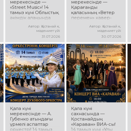
мерекесінде —
мерекесінде —
«Street Music»! 14
Қарағанды
тамыз күні Облыстық
қаласының «Ветер
әкімдік алаңында
перемен» кавер-
қаланың жастар
тобы! 14 тамыз күні
Автор: Қостанай қ.
Автор: Қостанай қ.
ұжымдарының
«Ұлы Дала»
мәдениет үйі
мәдениет үйі
«Street Music»
саябағында Юрий
31.07.2026
30.07.2026
концерттік
Шатунов пен
бағдарламасы өтеді!
«Ласковый май»
Сіздерді заманауи
тобының
музыка, жарқын
шығармашылығына
орындаулар, қуатты
арналған концерт
энергия мен көтеріңкі
өтеді! Сіздерді көпшілік
мерекелік көңіл күй
сүйіп тыңдайтын
күтеді!
әндер, жылы
естеліктер мен
ерекше музыкалық
атмосфера күтеді!
Қала күні
Қала күні
мерекесінде — А.
сахнасында —
Губенко атындағы
Қостанайдың
үрмелі аспаптар
«Караван» ВИА-сы!
оркестрі! 14 тамыз
14 тамыз күні «Ұлы