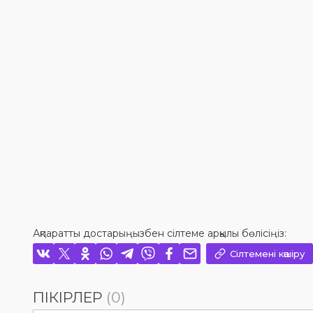
Ақпаратты достарыңызбен сілтеме арқылы бөлісіңіз:
Сілтемені көшіру
ПІКІРЛЕР
(0)