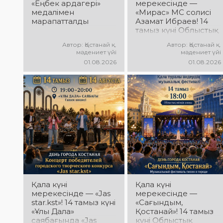
болыңыздар!
«Еңбек ардагері»
мерекесінде —
Келіңіздер, жас
медалімен
«Мирас» МС солисі
таланттарға бірге
марапатталды
Азамат Ибраев! 14
қолдау көрсетейік!
тамыз күні Облыстық
әкімдік алаңында
Автор: Қостанай қ.
Автор: Қостанай қ.
Азамат Ибраевтың
мәдениет үйі
мәдениет үйі
концерттік
01.08.2026
01.08.2026
бағдарламасы өтеді!
Сіздерді сүйікті
әндер, жарқын
орындау, қуатты
энергия мен көтеріңкі
мерекелік көңіл күй
күтеді!
Қала күні
Қала күні
мерекесінде — «Jas
мерекесінде —
star.kst»! 14 тамыз күні
«Сағындым,
«Ұлы Дала»
Қостанай»! 14 тамыз
саябағында «Jas
күні Облыстық