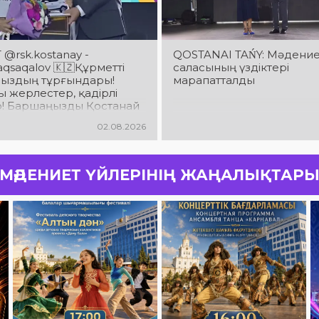
@rsk.kostanay -
QOSTANAI TAŃY: Мәдени
saqalov 🇰🇿Құрметті
саласының үздіктері
ыздың тұрғындары!
марапатталды
 жерлестер, қадірлі
р! Баршаңызды Қостанай
ың 90 жылдық
02.08.2026
йымен шын жүректен
аймын!
МӘДЕНИЕТ ҮЙЛЕРІНІҢ ЖАҢАЛЫҚТАР