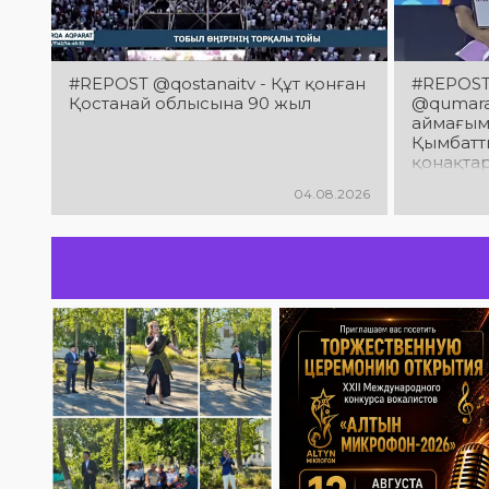
#REPOST @qostanaitv - Құт қонған
#REPOST 
Қостанай облысына 90 жыл
@qumaraq
аймағым
Қымбатты
қонақта
облысын
04.08.2026
мерейто
құттықт