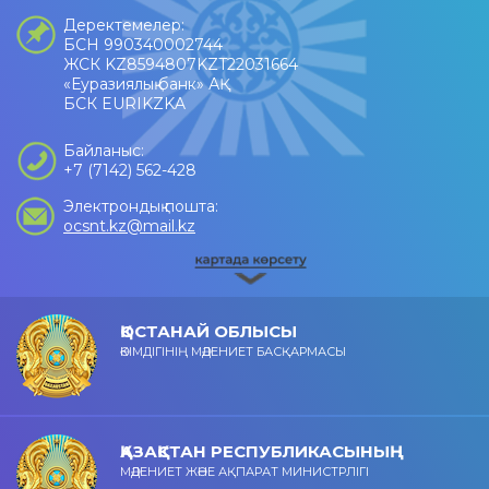
Деректемелер:
БСН 990340002744
ЖСК KZ8594807KZT22031664
«Еуразиялық банк» АҚ
БСК EURIKZKA
Байланыс:
+7 (7142) 562-428
Электрондық пошта:
ocsnt.kz@mail.kz
ҚОСТАНАЙ ОБЛЫСЫ
ӘКІМДІГІНІҢ МӘДЕНИЕТ БАСҚАРМАСЫ
ҚАЗАҚСТАН РЕСПУБЛИКАСЫНЫҢ
МӘДЕНИЕТ ЖӘНЕ АҚПАРАТ МИНИСТРЛІГІ