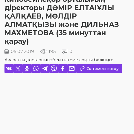
діректоры ДӘМІР ЕЛТАІҰЛЫ
ҚАЛҚАЕВ, МӨЛДІР
АЛМАТҚЫЗЫ және ДИЛЬНАЗ
МАХМЕТОВА (35 минуттан
қарау)
05.07.2019
195
0
Ақпаратты достарыңызбен сілтеме арқылы бөлісіңіз:
Сілтемені көшіру