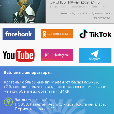
ORCHESTRA-ны қарсы ал! 15
тамыз күні Қала күніне арналған
мерекелік концертте NE
Автор: Қостанай қ. мәдениет үйі
PROSTO ORCHESTRA өнер
23.07.2026
көрсетеді! @ne_prosto_orchestra
Байланыс ақпараттары:
Қостанай облысы әкімдігі Мәдениет басқармасының
«Облыстық көркемөнерпаздардың халық шығармашылығы
мен кинобейнеқор орталығы» КМҚК
Заңды мекен-жайы:
110000, Қазақстан Республикасы, Қостанай қаласы,
Лермонтов көшесі, 15