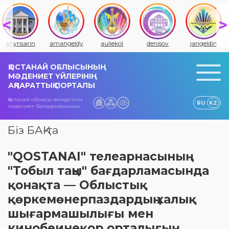
altynsarin
amangeldy
auliekol
denisov
jangeldin
ҚОСТАНАЙ ОБЛЫСЫНЫҢ
МӘДЕНИЕТ ҮЙЛЕРІНІҢ
АҚПАРАТТЫҚ ПОРТАЛЫ
Қостанай облысы әкімдігінің
RU
KZ
мәдениет басқармасының
Біз БАҚ-та
"QOSTANAI" телеарнасының
"Тобыл таңы" бағдарламасында
қонақта — Oблыстық
қөркемөнерпаздардың халық
шығармашылығы мен
кинобеинеқор орталығың