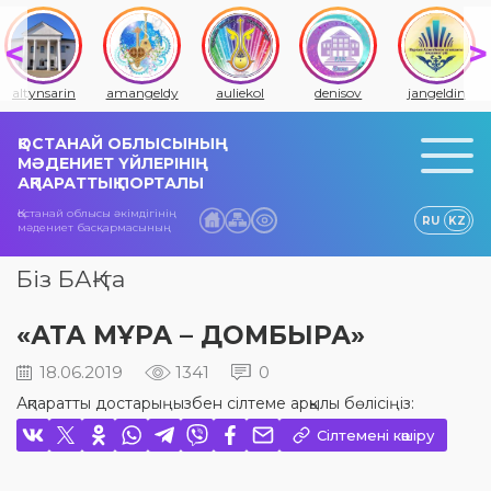
altynsarin
amangeldy
auliekol
denisov
jangeldin
ҚОСТАНАЙ ОБЛЫСЫНЫҢ
МӘДЕНИЕТ ҮЙЛЕРІНІҢ
АҚПАРАТТЫҚ ПОРТАЛЫ
Қостанай облысы әкімдігінің
RU
KZ
мәдениет басқармасының
Біз БАҚ-та
«АТА МҰРА – ДОМБЫРА»
18.06.2019
1341
0
Ақпаратты достарыңызбен сілтеме арқылы бөлісіңіз:
Сілтемені көшіру