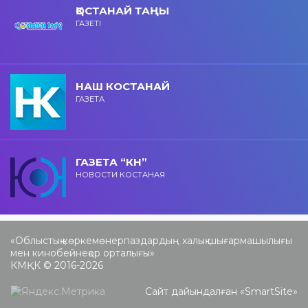
ҚОСТАНАЙ ТАҢЫ
ГАЗЕТІ
НАШ КОСТАНАЙ
ГАЗЕТА
ГАЗЕТА “КН”
НОВОСТИ КОСТАНАЯ
«Облыстық көркемөнерпаздардың халық шығармашылығы
мен кинобейнеқор орталығы»
КМҚК © 2016-2026
Сайт дайындалған «
SmartSite
»