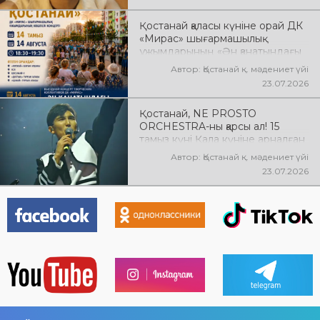
Қостанай қаласы күніне орай ДК
«Мирас» шығармашылық
ұжымдарының «Ән қанатындағы
Қостанай» көшпелі концерті
Автор: Қостанай қ. мәдениет үйі
өтеді! Баршаңызды мерекелік
23.07.2026
концертке шақырамыз!
Қостанай, NE PROSTO
ORCHESTRA-ны қарсы ал! 15
тамыз күні Қала күніне арналған
мерекелік концертте NE
Автор: Қостанай қ. мәдениет үйі
PROSTO ORCHESTRA өнер
23.07.2026
көрсетеді! @ne_prosto_orchestra