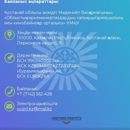
Байланыс ақпараттары:
Қостанай облысы әкімдігі Мәдениет басқармасының
«Облыстық көркемөнерпаздардың халық шығармашылығы
мен кинобейнеқор орталығы» КМҚК
Заңды мекен-жайы:
110000, Қазақстан Республикасы, Қостанай қаласы,
Лермонтов көшесі, 15
Деректемелер:
БСН 990340002744
ЖСК KZ8594807KZT22031664
«Еуразиялық банк» АҚ
БСК EURIKZKA
Байланыс:
+7 (7142) 562-428
Электрондық пошта:
ocsnt.kz@mail.kz