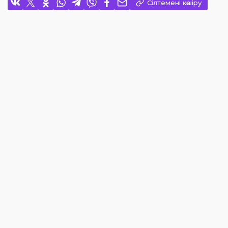
Сілтемені көшіру