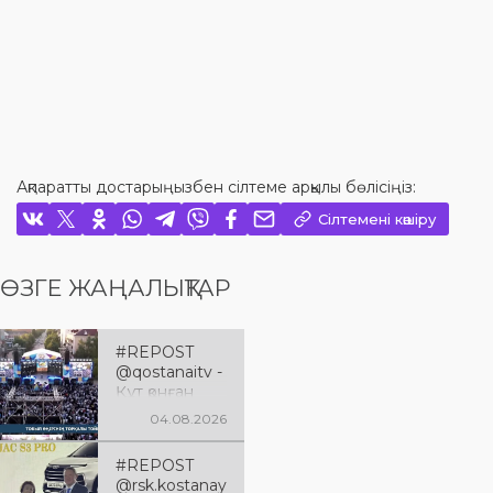
Ақпаратты достарыңызбен сілтеме арқылы бөлісіңіз:
Сілтемені көшіру
ӨЗГЕ ЖАҢАЛЫҚТАР
#REPOST
@qostanaitv -
Құт қонған
Қостанай
04.08.2026
облысына 90
жыл
#REPOST
@rsk.kostanay