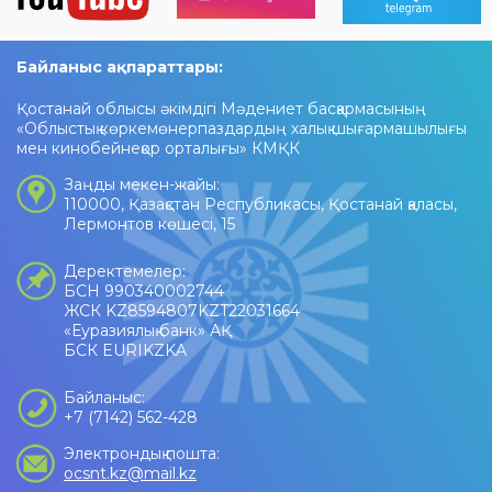
Байланыс ақпараттары:
Қостанай облысы әкімдігі Мәдениет басқармасының
«Облыстық көркемөнерпаздардың халық шығармашылығы
мен кинобейнеқор орталығы» КМҚК
Заңды мекен-жайы:
110000, Қазақстан Республикасы, Қостанай қаласы,
Лермонтов көшесі, 15
Деректемелер:
БСН 990340002744
ЖСК KZ8594807KZT22031664
«Еуразиялық банк» АҚ
БСК EURIKZKA
Байланыс:
+7 (7142) 562-428
Электрондық пошта:
ocsnt.kz@mail.kz