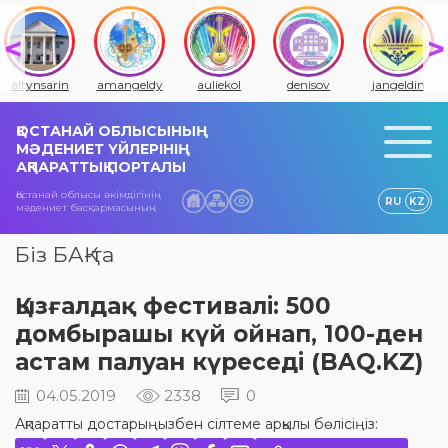
altynsarin
amangeldy
auliekol
denisov
jangeldin
ҚОСТАНАЙ ОБЛЫСЫНЫҢ
МӘДЕНИЕТ ҮЙЛЕРІНІҢ
АҚПАРАТТЫҚ ПОРТАЛЫ
Қостанай облысы әкімдігінің
RU
KZ
мәдениет басқармасының
Біз БАҚ-та
Қызғалдақ фестивалі: 500
домбырашы күй ойнап, 100-ден
астам палуан күреседі (BAQ.KZ)
04.05.2019
2338
0
Ақпаратты достарыңызбен сілтеме арқылы бөлісіңіз: