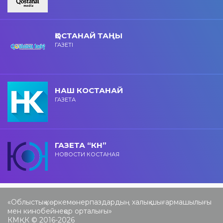
ҚОСТАНАЙ ТАҢЫ
ГАЗЕТІ
НАШ КОСТАНАЙ
ГАЗЕТА
ГАЗЕТА “КН”
НОВОСТИ КОСТАНАЯ
«Облыстық көркемөнерпаздардың халық шығармашылығы
мен кинобейнеқор орталығы»
КМҚК © 2016-2026