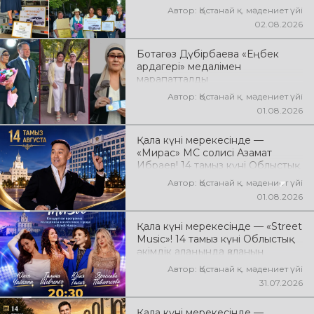
Автор: Қостанай қ. мәдениет үйі
02.08.2026
Ботагөз Дүбірбаева «Еңбек
ардагері» медалімен
марапатталды
Автор: Қостанай қ. мәдениет үйі
01.08.2026
Қала күні мерекесінде —
«Мирас» МС солисі Азамат
Ибраев! 14 тамыз күні Облыстық
әкімдік алаңында Азамат
Автор: Қостанай қ. мәдениет үйі
Ибраевтың концерттік
01.08.2026
бағдарламасы өтеді! Сіздерді
сүйікті әндер, жарқын орындау,
Қала күні мерекесінде — «Street
қуатты энергия мен көтеріңкі
Music»! 14 тамыз күні Облыстық
мерекелік көңіл күй күтеді!
әкімдік алаңында қаланың
жастар ұжымдарының «Street
Автор: Қостанай қ. мәдениет үйі
Music» концерттік
31.07.2026
бағдарламасы өтеді! Сіздерді
заманауи музыка, жарқын
Қала күні мерекесінде —