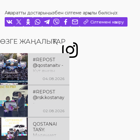
Ақпаратты достарыңызбен сілтеме арқылы бөлісіңіз:
Сілтемені көшіру
ӨЗГЕ ЖАҢАЛЫҚТАР
#REPOST
@qostanaitv -
Құт қонған
Қостанай
04.08.2026
облысына 90
жыл
#REPOST
@rsk.kostanay
-
@qumaraqsaq
02.08.2026
alov 🇰🇿
Құрметті
QOSTANAI
аймағымызды
TAŃY:
ң
Мәдениет
тұрғындары!