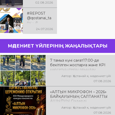
саласының
Қымбатты
02.08.2026
үздіктері
жерлестер,
марапатталд
қадірлі қонақтар!
#REPOST
ы
Баршаңызды
@qostanai_ta
Қостанай
ny - 🎉
облысының
Қостанай
24.07.2026
90 жылдық
облысына –
мерейтойыме
90 жыл!
н шын
жүректен
МӘДЕНИЕТ ҮЙЛЕРІНІҢ ЖАҢАЛЫҚТАРЫ
құттықтаймын!
View this post on Instagram
7 тамыз күні сағат17:00-де
бекітілген жоспарға және KPI
көрсеткіштерін орындау
аясында «Таза Қазақстан»
Автор: Қостанай қ. мәдениет үйі
экологиялық акциясына арналған
07.08.2026
көшпелі концерт Меңдіқара
ауданының Красная Пресня
«АЛТЫН МИКРОФОН – 2026»
ауылында өткізілді
БАЙҚАУЫНЫҢ САЛТАНАТТЫ
АШЫЛУЫ Сіздерді
вокалистердің «Алтын
Автор: Қостанай қ. мәдениет үйі
микрофон – 2026» XXII
07.08.2026