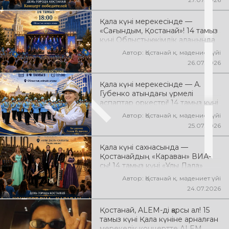
өтеді! Сіздерді жас
таланттардың жарқын өнері,
Қала күні мерекесінде —
заманауи әндер, қуатты энергия
«Сағындым, Қостанай»! 14 тамыз
мен мерекелік көңіл күй күтеді!
күні Облыстық әкімдік алаңында
қала туралы әндердің
Автор: Қостанай қ. мәдениет үйі
«Сағындым, Қостанай» музыкалық
26.07.2026
фестивалі өтеді! Сіздерді туған
қалаға арналған әсем әндер,
Қала күні мерекесінде — А.
әсерлі қойылымдар мен көтеріңкі
Губенко атындағы үрмелі
мерекелік көңіл күй күтеді!
аспаптар оркестрі! 14 тамыз күні
Облыстық әкімдік алаңында
Автор: Қостанай қ. мәдениет үйі
оркестрдің мерекелік концерті
25.07.2026
өтеді. Бас дирижер — Лилия
Ислямова. Сіздерді жанды
Қала күні сахнасында —
музыка, әсерлі орындаулар мен
Қостанайдың «Караван» ВИА-
көтеріңкі мерекелік көңіл күй
сы! 14 тамыз күні «Ұлы Дала»
күтеді!
саябағында «Караван» ВИА-
Автор: Қостанай қ. мәдениет үйі
сының мерекелік концерті өтеді!
24.07.2026
Сіздерді сүйікті әндер, жанды
музыка, жарқын эмоциялар мен
Қостанай, ALEM-ді қарсы ал! 15
көтеріңкі көңіл күй күтеді!
тамыз күні Қала күніне арналған
мерекелік концертте ALEM