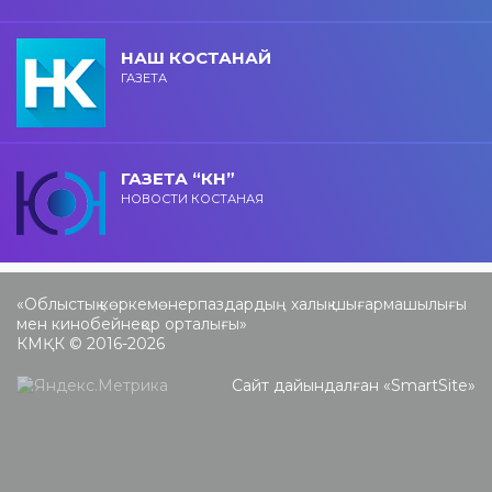
НАШ КОСТАНАЙ
ГАЗЕТА
ГАЗЕТА “КН”
НОВОСТИ КОСТАНАЯ
«Облыстық көркемөнерпаздардың халық шығармашылығы
мен кинобейнеқор орталығы»
КМҚК © 2016-2026
Сайт дайындалған «
SmartSite
»