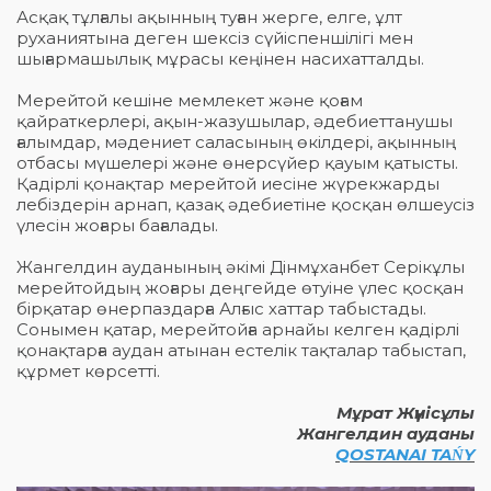
Асқақ тұлғалы ақынның туған жерге, елге, ұлт
руханиятына деген шексіз сүйіспеншілігі мен
шығармашылық мұрасы кеңінен насихатталды.
Мерейтой кешіне мемлекет және қоғам
қайраткерлері, ақын-жазушылар, әдебиеттанушы
ғалымдар, мәдениет саласының өкілдері, ақынның
отбасы мүшелері және өнерсүйер қауым қатысты.
Қадірлі қонақтар мерейтой иесіне жүрекжарды
лебіздерін арнап, қазақ әдебиетіне қосқан өлшеусіз
үлесін жоғары бағалады.
Жангелдин ауданының әкімі Дінмұханбет Серікұлы
мерейтойдың жоғары деңгейде өтуіне үлес қосқан
бірқатар өнерпаздарға Алғыс хаттар табыстады.
Сонымен қатар, мерейтойға арнайы келген қадірлі
қонақтарға аудан атынан естелік тақталар табыстап,
құрмет көрсетті.
Мұрат Жүнісұлы
Жангелдин ауданы
QOSTANAI TAŃY