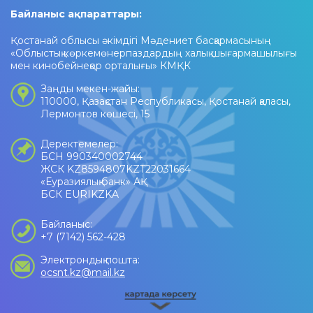
Байланыс ақпараттары:
Қостанай облысы әкімдігі Мәдениет басқармасының
«Облыстық көркемөнерпаздардың халық шығармашылығы
мен кинобейнеқор орталығы» КМҚК
Заңды мекен-жайы:
110000, Қазақстан Республикасы, Қостанай қаласы,
Лермонтов көшесі, 15
Деректемелер:
БСН 990340002744
ЖСК KZ8594807KZT22031664
«Еуразиялық банк» АҚ
БСК EURIKZKA
Байланыс:
+7 (7142) 562-428
Электрондық пошта:
ocsnt.kz@mail.kz