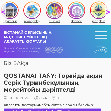
altynsarin
amangeldy
auliekol
denisov
jangeldin
ҚОСТАНАЙ ОБЛЫСЫНЫҢ
МӘДЕНИЕТ ҮЙЛЕРІНІҢ
АҚПАРАТТЫҚ ПОРТАЛЫ
Қостанай облысы әкімдігінің
RU
KZ
мәдениет басқармасының
Біз БАҚ-та
QOSTANAI TAŃY: Торғайда ақын
Серік Тұрғынбекұлының
мерейтойы дәріптелді
30.06.2026
174
0
Ақпаратты достарыңызбен сілтеме арқылы бөлісіңіз: