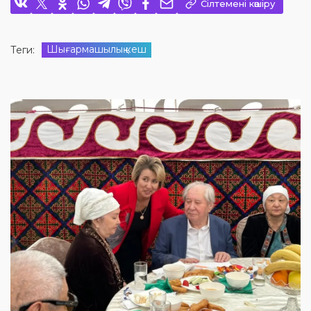
Сілтемені көшіру
Шығармашылық кеш
Теги: