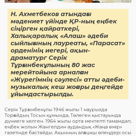
Н. Ахметбеков атындағы
мәдениет үйінде ҚР-ның еңбек
сіңірген қайраткері,
Халықаралық «Алаш» әдеби
сыйлығының лауреаты, «Парасат»
орденінің иегері, ақын-
драматург Серік
Тұрғынбекұлының 80 жас
мерейтойына арналған
«Жүрегімнің сәулесі» атты әдеби-
музыкалық кеш жоғары деңгейде
ұйымдастырылды.
Серік Тұрғынбекұлы 1946 жылы 1 наурызда
Торғайдың Тосын құмында, Төлеген қыстауында
дүниеге келген. 1964 жылы орта мектепті тәмамдап,
еңбек жолын Жангелдин аудандық «Жаңа өмір»
газетінде бастайды. Ақынның алғашқы өлеңдері осы