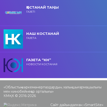
ҚОСТАНАЙ ТАҢЫ
ГАЗЕТІ
НАШ КОСТАНАЙ
ГАЗЕТА
ГАЗЕТА “КН”
НОВОСТИ КОСТАНАЯ
«Облыстық көркемөнерпаздардың халық шығармашылығы
мен кинобейнеқор орталығы»
КМҚК © 2016-2026
Сайт дайындалған «
SmartSite
»