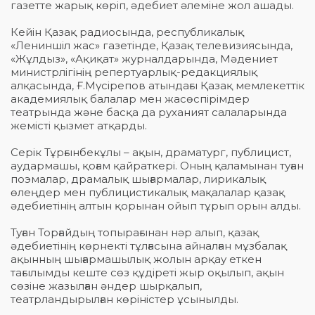
газетте жарық көріп, әдебиет әлеміне жол ашады.
Кейін Қазақ радиосында, республикалық
«Лениншіл жас» газетінде, Қазақ телевизиясында,
«Жұлдыз», «Ақиқат» журналдарында, Мәдениет
министрлігінің репертуарлық-редакциялық
алқасында, Ғ.Мүсірепов атындағы Қазақ мемлекеттік
академиялық балалар мен жасөспірімдер
театрында және басқа да руханият салаларында
жемісті қызмет атқарды.
Серік Тұрғынбекұлы – ақын, драматург, публицист,
аудармашы, қоғам қайраткері. Оның қаламынан туған
поэмалар, драмалық шығармалар, лирикалық
өлеңдер мен публицистикалық мақалалар қазақ
әдебиетінің алтын қорынан ойып тұрып орын алды.
Туған Торғайдың топырағынан нәр алып, қазақ
әдебиетінің көрнекті тұлғасына айналған мұзбалақ
ақынның шығармашылық жолын арқау еткен
тағылымды кеште сөз құдіреті жыр оқылып, ақын
сөзіне жазылған әндер шырқалып,
театрландырылған көріністер ұсынылды.