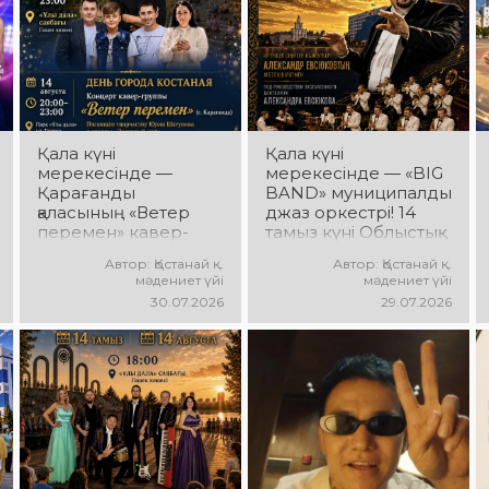
хореографиялық
қойылымдар, жарқын
бейнелер, қуатты
ырғақ пен мерекелік
көңіл күй күтеді!
Қала күні
Қала күні
мерекесінде —
мерекесінде — «BIG
Қарағанды
BAND» муниципалдық
қаласының «Ветер
джаз оркестрі! 14
перемен» кавер-
тамыз күні Облыстық
тобы! 14 тамыз күні
әкімдік алаңында
Автор: Қостанай қ.
Автор: Қостанай қ.
«Ұлы Дала»
«BIG BAND»
мәдениет үйі
мәдениет үйі
саябағында Юрий
муниципалдық джаз
30.07.2026
29.07.2026
Шатунов пен
оркестрінің концерті
«Ласковый май»
өтеді! Оркестр
тобының
жетекшісі — ҚР
шығармашылығына
еңбек сіңірген
арналған концерт
қайраткері
өтеді! Сіздерді
Александр Евсюков.
көпшілік сүйіп
Музыкалық жетекші-
тыңдайтын әндер,
аранжировщик —
жылы естеліктер мен
Геннадий Стаканов.
ерекше музыкалық
Сіздерді жанды