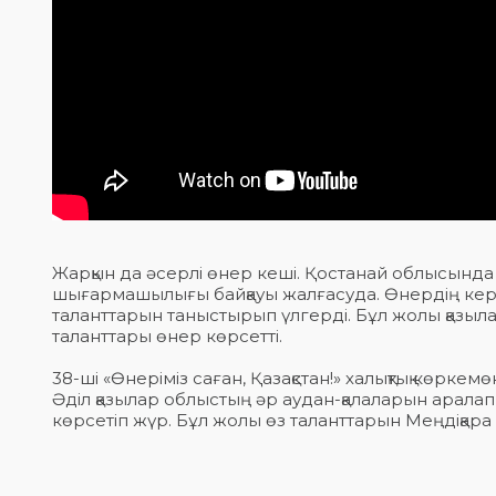
Жарқын да әсерлі өнер кеші. Қостанай облысында «
шығармашылығы байқауы жалғасуда. Өнердің керуен
таланттарын таныстырып үлгерді. Бұл жолы қазы
таланттары өнер көрсетті.
38-ші «Өнеріміз саған, Қазақстан!» халықтық көр
Әділ қазылар облыстың әр аудан-қалаларын аралап,
көрсетіп жүр. Бұл жолы өз таланттарын Меңдіқар