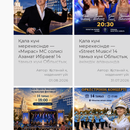
эмоциялар және
таланттардың жарқын
ерекше мерекелік
өнері, әсем әндер,
атмосфера күтеді!
әсерлі билер мен
мерекелік көңіл күй
күтеді!
Қала күні
Қала күні
мерекесінде —
мерекесінде —
«Мирас» МС солисі
«Street Music»! 14
Азамат Ибраев! 14
тамыз күні Облыстық
тамыз күні Облыстық
әкімдік алаңында
әкімдік алаңында
қаланың жастар
Автор: Қостанай қ.
Автор: Қостанай қ.
Азамат Ибраевтың
ұжымдарының
мәдениет үйі
мәдениет үйі
концерттік
«Street Music»
01.08.2026
31.07.2026
бағдарламасы өтеді!
концерттік
Сіздерді сүйікті
бағдарламасы өтеді!
әндер, жарқын
Сіздерді заманауи
орындау, қуатты
музыка, жарқын
энергия мен
орындаулар, қуатты
көтеріңкі мерекелік
энергия мен
көңіл күй күтеді!
көтеріңкі мерекелік
көңіл күй күтеді!