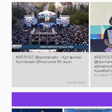
#REPOST @qostanaitv - Құт қонған
#REPOST 
Қостанай облысына 90 жыл
@qumaraq
аймағым
Қымбатты
қонақтар
облысын
04.08.2026
мерейто
құттықтай