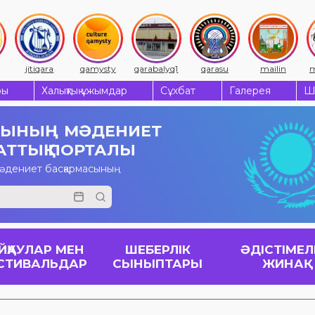
jitiqara
qamysty
qarabalyq1
qarasu
mailin
m
ры
Халықтық ұжымдар
Сұхбат
Галерея
Ш
СЫНЫҢ
МӘДЕНИЕТ
АТТЫҚ ПОРТАЛЫ
мәдениет басқармасының
ЙҚАУЛАР МЕН
ШЕБЕРЛІК
ӘДІСТІМЕЛ
СТИВАЛЬДАР
СЫНЫПТАРЫ
ЖИНАҚ