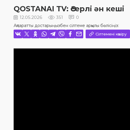
QOSTANAI TV: Әсерлі ән кеші
12.05.2026
351
0
Ақпаратты достарыңызбен сілтеме арқылы бөлісіңіз:
Сілтемені көшіру