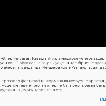
Өнеріміз саған, Қазақстан!» халықтық көркемөнерпаздар
 көші 1 айға созылмақ, осы уақыт ішінде бірнеше аудан
лар алқасының алдында Меңдіқара және Ұзынкөл ауданд
кемөнерпаздар фестивалі шығармашылық керуен форматын
 мәдениет қызметкерінің өнеріне баға беріп, бағыт бағ
а ауданының тұрғындары паш етті.
QO