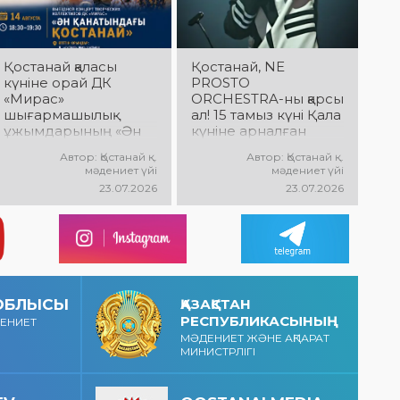
дайындық
пысықталды
Қостанай қаласы
Қостанай, NE
күніне орай ДК
PROSTO
«Мирас»
ORCHESTRA-ны қарсы
шығармашылық
ал! 15 тамыз күні Қала
ұжымдарының «Ән
күніне арналған
қанатындағы
мерекелік концертте
Автор: Қостанай қ.
Автор: Қостанай қ.
Қостанай» көшпелі
NE PROSTO
мәдениет үйі
мәдениет үйі
концерті өтеді!
ORCHESTRA өнер
23.07.2026
23.07.2026
Баршаңызды
көрсетеді!
мерекелік
@ne_prosto_orchestr
концертке
a
шақырамыз!
 ОБЛЫСЫ
ҚАЗАҚСТАН
РЕСПУБЛИКАСЫНЫҢ
ДЕНИЕТ
МӘДЕНИЕТ ЖӘНЕ АҚПАРАТ
МИНИСТРЛІГІ