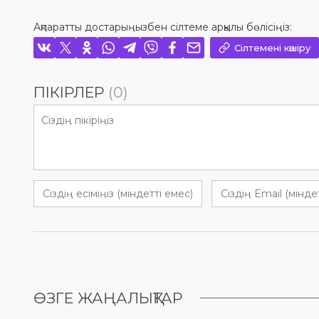
Ақпаратты достарыңызбен сілтеме арқылы бөлісіңіз:
Сілтемені көшіру
ПІКІРЛЕР
(0)
ӨЗГЕ ЖАҢАЛЫҚТАР