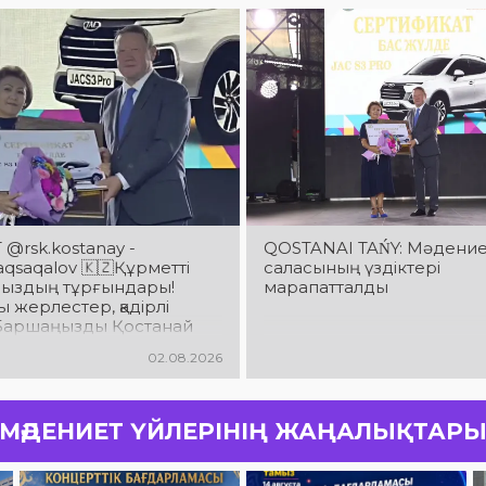
@rsk.kostanay -
QOSTANAI TAŃY: Мәдени
saqalov 🇰🇿Құрметті
саласының үздіктері
ыздың тұрғындары!
марапатталды
 жерлестер, қадірлі
! Баршаңызды Қостанай
ың 90 жылдық
02.08.2026
йымен шын жүректен
мын!
МӘДЕНИЕТ ҮЙЛЕРІНІҢ ЖАҢАЛЫҚТАР