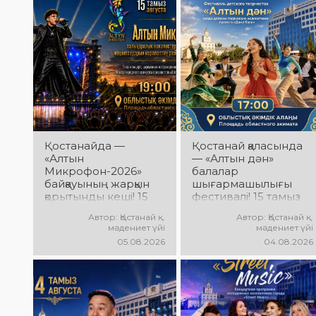
Қостанайда —
Қостанай қаласында
«Алтын
— «Алтын дән»
Микрофон-2026»
балалар
байқауының жарқын
шығармашылығы
қорытынды кеші! 15
фестивалі! 15 тамыз
тамыз күні
күні Облыстық әкімдік
Автор: Қостанай қ.
Автор: Қостанай қ.
Халықаралық
алаңында «Даму
мәдениет үйі
мәдениет үйі
вокалистер байқауы
бала» жобасының
05.08.2026
04.08.2026
жеңімпаздарын
балалар
марапаттау рәсімі
шығармашылық
мен гала-концерт
ұжымдары қатысатын
өтеді! Сіздерді үздік
«Алтын дән»
орындаушылардың
фестивалі өтеді!
әсерлі өнері, жарқын
Сіздерді жас