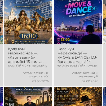
Қала күні
Қала күні
мерекесінде —
мерекесінде —
«Карнавал» би
«MOVE & DANCE» DJ-
ансамблі! 15 тамыз
бағдарламасы! 14
күні Облыстық әкімдік
тамыз күні Облыстық
алаңында
әкімдік алаңында
Автор: Қостанай қ.
Автор: Қостанай қ.
«Карнавал» би
мерекелік DJ-
мәдениет үйі
мәдениет үйі
ансамблінің
бағдарлама өтеді!
03.08.2026
02.08.2026
концерттік
Сіздерді заманауи
бағдарламасы өтеді!
музыкалық хиттер, би
Ансамбль жетекшісі
ырғағы, қуатты
— Шамиль
энергия мен жарқын
Фахрутдинов.
эмоциялар күтеді!
Сіздерді әсерлі