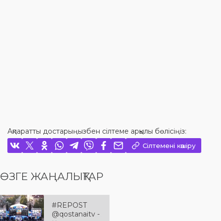
Ақпаратты достарыңызбен сілтеме арқылы бөлісіңіз:
Сілтемені көшіру
ӨЗГЕ ЖАҢАЛЫҚТАР
#REPOST
@qostanaitv -