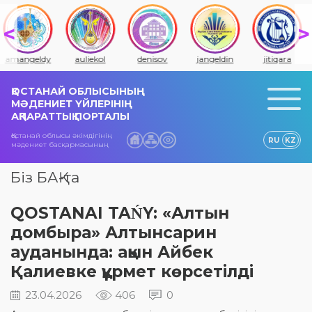
amangeldy
auliekol
denisov
jangeldin
jitiqara
ҚОСТАНАЙ ОБЛЫСЫНЫҢ
МӘДЕНИЕТ ҮЙЛЕРІНІҢ
АҚПАРАТТЫҚ ПОРТАЛЫ
Қостанай облысы әкімдігінің
RU
KZ
мәдениет басқармасының
Біз БАҚ-та
QOSTANAI TAŃY: «Алтын
домбыра» Алтынсарин
ауданында: ақын Айбек
Қалиевке құрмет көрсетілді
23.04.2026
406
0