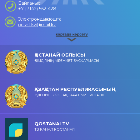
Байланыс:
+7 (7142) 562-428
Электрондық пошта:
ocsnt.kz@mail.kz
ҚОСТАНАЙ ОБЛЫСЫ
ӘКІМДІГІНІҢ МӘДЕНИЕТ БАСҚАРМАСЫ
ҚАЗАҚСТАН РЕСПУБЛИКАСЫНЫҢ
МӘДЕНИЕТ ЖӘНЕ АҚПАРАТ МИНИСТРЛІГІ
QOSTANAI TV
ТВ КАНАЛ КОСТАНАЯ