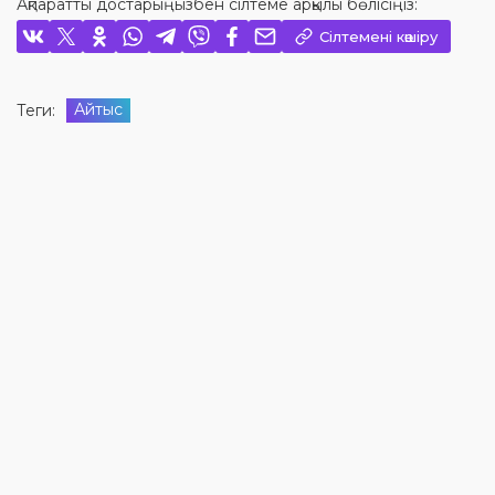
Ақпаратты достарыңызбен сілтеме арқылы бөлісіңіз:
Сілтемені көшіру
Айтыс
Теги: