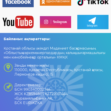
Байланыс ақпараттары:
Қостанай облысы әкімдігі Мәдениет басқармасының
«Облыстық көркемөнерпаздардың халық шығармашылығы
мен кинобейнеқор орталығы» КМҚК
Заңды мекен-жайы:
110000, Қазақстан Республикасы, Қостанай қаласы,
Лермонтов көшесі, 15
Деректемелер:
БСН 990340002744
ЖСК KZ8594807KZT22031664
«Еуразиялық банк» АҚ
БСК EURIKZKA