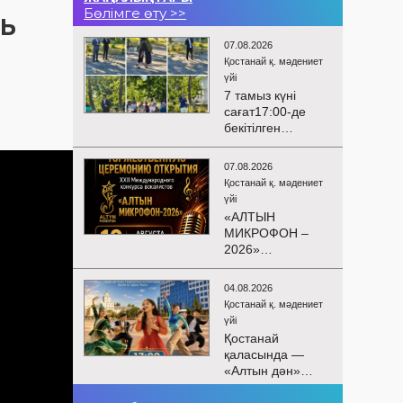
Бөлімге өту >>
ЛЬ
07.08.2026
Қостанай қ. мәдениет
үйі
7 тамыз күні
сағат17:00-де
бекітілген
жоспарға және
KPI
07.08.2026
көрсеткіштерін
Қостанай қ. мәдениет
орындау аясында
үйі
«Таза Қазақстан»
«АЛТЫН
экологиялық
МИКРОФОН –
акциясына
2026»
арналған көшпелі
БАЙҚАУЫНЫҢ
концерт
САЛТАНАТТЫ
Меңдіқара
04.08.2026
АШЫЛУЫ
ауданының
Қостанай қ. мәдениет
Сіздерді
Красная Пресня
үйі
вокалистердің
ауылында
Қостанай
«Алтын
өткізілді
қаласында —
микрофон –
«Алтын дән»
2026» XXII
балалар
халықаралық