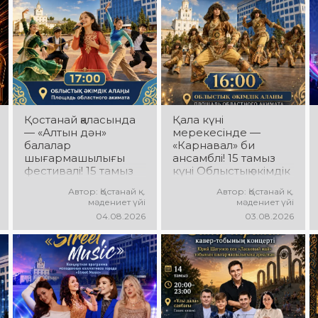
Қостанай қаласында
Қала күні
— «Алтын дән»
мерекесінде —
балалар
«Карнавал» би
шығармашылығы
ансамблі! 15 тамыз
фестивалі! 15 тамыз
күні Облыстық әкімдік
күні Облыстық әкімдік
алаңында
Автор: Қостанай қ.
Автор: Қостанай қ.
алаңында «Даму
«Карнавал» би
мәдениет үйі
мәдениет үйі
бала» жобасының
ансамблінің
04.08.2026
03.08.2026
балалар
концерттік
шығармашылық
бағдарламасы өтеді!
ұжымдары қатысатын
Ансамбль жетекшісі
«Алтын дән»
— Шамиль
фестивалі өтеді!
Фахрутдинов.
Сіздерді жас
Сіздерді әсерлі
таланттардың жарқын
хореографиялық
өнері, әсем әндер,
қойылымдар, жарқын