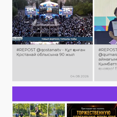
#REPOST @qostanaitv - Құт қонған
#REPOST 
Қостанай облысына 90 жыл
@qumaraq
аймағым
Қымбатты
қонақтар
облысын
04.08.2026
мерейто
құттықтай