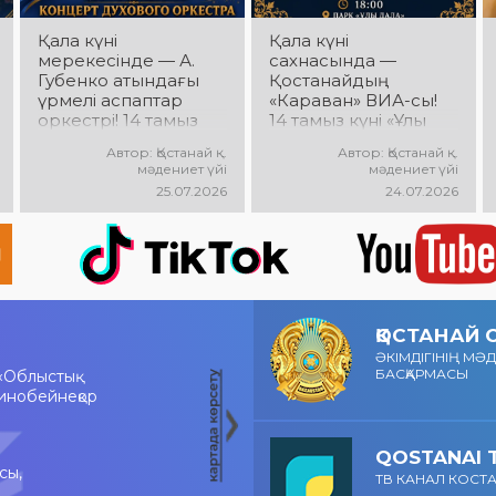
Қала күні
Қала күні
мерекесінде — А.
сахнасында —
Губенко атындағы
Қостанайдың
үрмелі аспаптар
«Караван» ВИА-сы!
оркестрі! 14 тамыз
14 тамыз күні «Ұлы
күні Облыстық әкімдік
Дала» саябағында
Автор: Қостанай қ.
Автор: Қостанай қ.
алаңында
«Караван» ВИА-
мәдениет үйі
мәдениет үйі
оркестрдің
сының мерекелік
25.07.2026
24.07.2026
мерекелік концерті
концерті өтеді!
өтеді. Бас дирижер
Сіздерді сүйікті
— Лилия Ислямова.
әндер, жанды
Сіздерді жанды
музыка, жарқын
музыка, әсерлі
эмоциялар мен
орындаулар мен
көтеріңкі көңіл күй
көтеріңкі мерекелік
күтеді!
ҚОСТАНАЙ
көңіл күй күтеді!
ӘКІМДІГІНІҢ МӘ
БАСҚАРМАСЫ
«Облыстық
инобейнеқор
QOSTANAI 
сы,
ТВ КАНАЛ КОСТ