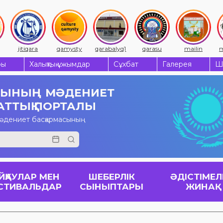
jitiqara
qamysty
qarabalyq1
qarasu
mailin
m
ры
Халықтық ұжымдар
Сұхбат
Галерея
Ш
СЫНЫҢ
МӘДЕНИЕТ
АТТЫҚ ПОРТАЛЫ
мәдениет басқармасының
ЙҚАУЛАР МЕН
ШЕБЕРЛІК
ӘДІСТІМЕЛ
СТИВАЛЬДАР
СЫНЫПТАРЫ
ЖИНАҚ