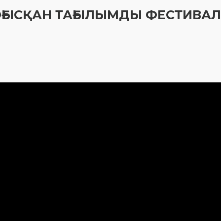
ТОҒЫСҚАН ТАҒЫЛЫМДЫ ФЕСТИВА