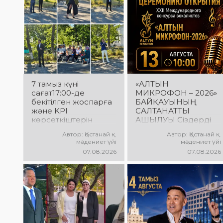
7 тамыз күні
«АЛТЫН
сағат17:00-де
МИКРОФОН – 2026»
бекітілген жоспарға
БАЙҚАУЫНЫҢ
және KPI
САЛТАНАТТЫ
көрсеткіштерін
АШЫЛУЫ Сіздерді
орындау аясында
вокалистердің
Автор: Қостанай қ.
Автор: Қостанай қ.
«Таза Қазақстан»
«Алтын микрофон –
мәдениет үйі
мәдениет үйі
экологиялық
2026» XXII халықаралық
07.08.2026
07.08.2026
акциясына арналған
байқауының
көшпелі концерт
салтанатты ашылу
Меңдіқара
рәсіміне шақырамыз!
ауданының Красная
Бұл күні түрлі
Пресня ауылында
елдерден келген
өткізілді
талантты
орындаушылар бас
қосып, үлкен