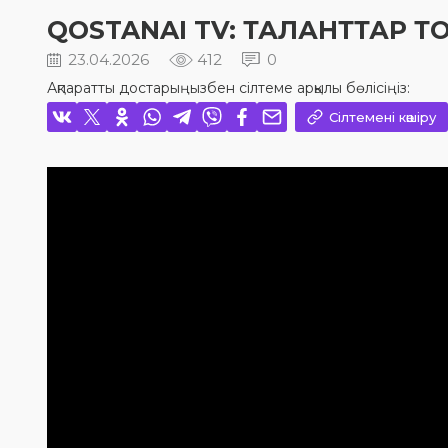
QOSTANAI TV: ТАЛАНТТАР 
23.04.2026
412
0
Ақпаратты достарыңызбен сілтеме арқылы бөлісіңіз:
Сілтемені көшіру