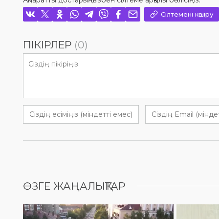
Ақпаратты достарыңызбен сілтеме арқылы бөлісіңіз:
Сілтемені көшіру
ПІКІРЛЕР
(0)
ӨЗГЕ ЖАҢАЛЫҚТАР