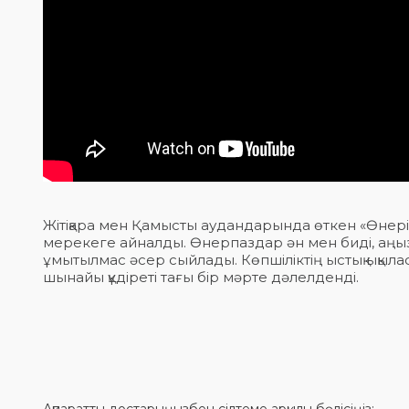
Жітіқара мен Қамысты аудандарында өткен «Өнерімі
мерекеге айналды. Өнерпаздар ән мен биді, аңы
ұмытылмас әсер сыйлады. Көпшіліктің ыстық ықыл
шынайы құдіреті тағы бір мәрте дәлелденді.