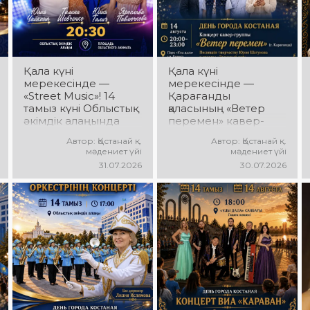
әсерлі билер мен
бейнелер, қуатты
мерекелік көңіл күй
ырғақ пен мерекелік
күтеді!
көңіл күй күтеді!
Қала күні
Қала күні
мерекесінде —
мерекесінде —
«Street Music»! 14
Қарағанды
тамыз күні Облыстық
қаласының «Ветер
әкімдік алаңында
перемен» кавер-
қаланың жастар
тобы! 14 тамыз күні
Автор: Қостанай қ.
Автор: Қостанай қ.
ұжымдарының
«Ұлы Дала»
мәдениет үйі
мәдениет үйі
«Street Music»
саябағында Юрий
31.07.2026
30.07.2026
концерттік
Шатунов пен
бағдарламасы өтеді!
«Ласковый май»
Сіздерді заманауи
тобының
музыка, жарқын
шығармашылығына
орындаулар, қуатты
арналған концерт
энергия мен
өтеді! Сіздерді
көтеріңкі мерекелік
көпшілік сүйіп
көңіл күй күтеді!
тыңдайтын әндер,
жылы естеліктер мен
ерекше музыкалық
атмосфера күтеді!