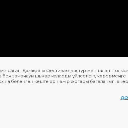
з саған, Қазақстан» фестивалі дәстүр мен талант тоғысқ
з бен заманауи шығармаларды үйлестіріп, көрерменге
асына бөленген кеште әр нөмір жоғары бағаланып, өнер
QO