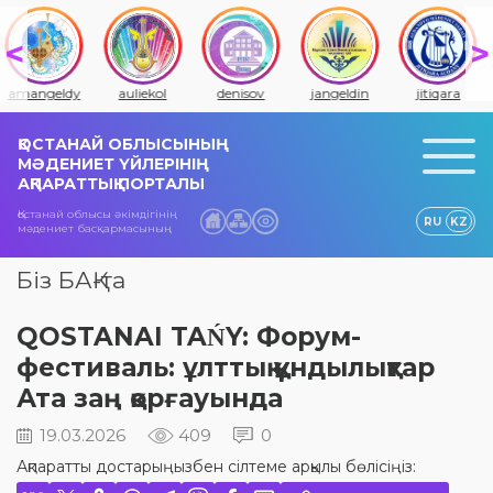
amangeldy
auliekol
denisov
jangeldin
jitiqara
ҚОСТАНАЙ ОБЛЫСЫНЫҢ
МӘДЕНИЕТ ҮЙЛЕРІНІҢ
АҚПАРАТТЫҚ ПОРТАЛЫ
Қостанай облысы әкімдігінің
RU
KZ
мәдениет басқармасының
Біз БАҚ-та
QOSTANAI TAŃY: Форум-
фестиваль: ұлттық құндылықтар
Ата заң қорғауында
19.03.2026
409
0
Ақпаратты достарыңызбен сілтеме арқылы бөлісіңіз: