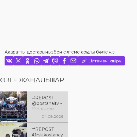
Ақпаратты достарыңызбен сілтеме арқылы бөлісіңіз:
Сілтемені көшіру
ӨЗГЕ ЖАҢАЛЫҚТАР
#REPOST
@qostanaitv -
Құт қонған
Қостанай
04.08.2026
облысына 90
жыл
#REPOST
@rsk.kostanay