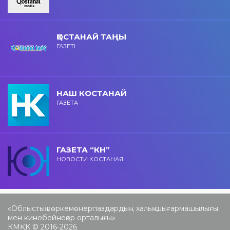
ҚОСТАНАЙ ТАҢЫ
ГАЗЕТІ
НАШ КОСТАНАЙ
ГАЗЕТА
ГАЗЕТА “КН”
НОВОСТИ КОСТАНАЯ
«Облыстық көркемөнерпаздардың халық шығармашылығы
мен кинобейнеқор орталығы»
КМҚК © 2016-2026