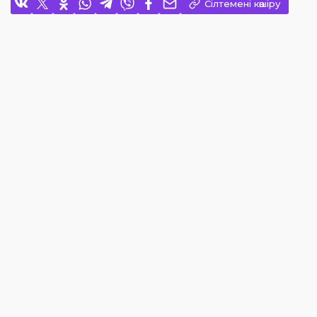
Сілтемені көшіру