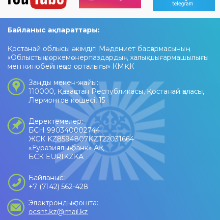
Байланыс ақпараттары:
Қостанай облысы әкімдігі Мәдениет басқармасының
«Облыстық көркемөнерпаздардың халық шығармашылығы
мен кинобейнеқор орталығы» КМҚК
Заңды мекен-жайы:
110000, Қазақстан Республикасы, Қостанай қаласы,
Лермонтов көшесі, 15
Деректемелер:
БСН 990340002744
ЖСК KZ8594807KZT22031664
«Еуразиялық банк» АҚ
БСК EURIKZKA
Байланыс:
+7 (7142) 562-428
Электрондық пошта:
ocsnt.kz@mail.kz