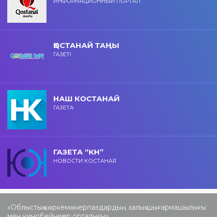
ИНФОРМАЦИОННЫЙ ПОРТАЛ
ҚОСТАНАЙ ТАҢЫ
ГАЗЕТІ
НАШ КОСТАНАЙ
ГАЗЕТА
ГАЗЕТА “КН”
НОВОСТИ КОСТАНАЯ
«Облыстық көркемөнерпаздардың халық шығармашылығы
мен кинобейнеқор орталығы»