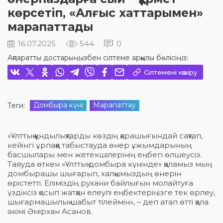
көрсетіп, «Алғыс хаттарымен»
марапаттады
16.07.2025
544
0
Ақпаратты достарыңызбен сілтеме арқылы бөлісіңіз:
Сілтемені көшіру
Домбыра күні
Марапаттау
Теги:
«Ұлттық құндылықтарды көздің қарашығындай сақтап,
кейінгі ұрпаққа табыстауда өнер ұжымдарының
басшылары мен жетекшілерінің еңбегі өлшеусіз.
Таяуда өткен «Ұлттық домбыра күнінде» қаламыз мың
домбырашы шығарып, халқымыздың өнерін
өрістетті. Еліміздің рухани байлығын молайтуға
үздіксіз қосып жатқан елеулі еңбектеріңізге тек өрлеу,
шығармашылық шабыт тілеймін», – деп атап өтті қала
әкімі Әмірхан Асанов.