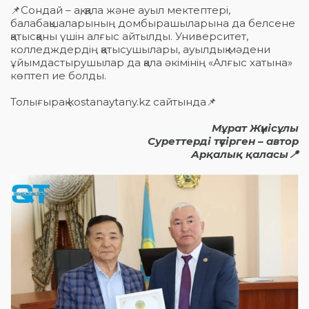
📌Сондай – ақ, қала және ауыл мектептері,
балабақшаларының домбырашыларына да белсене
қатысқаны үшін алғыс айтылды. Университет,
колледждердің қатысушылары, ауылдық мәдени
ұйымдастырушылар да қала әкімінің «Алғыс хатына»
көптеп ие болды.
Толығырақ kostanaytany.kz сайтында📌
Мұрат Жүнісұлы
Суреттерді түсірген – автор
Арқалық қаласы📍