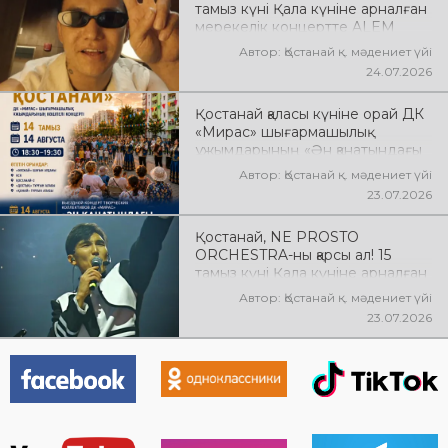
тамыз күні Қала күніне арналған
мерекелік концертте ALEM
өнер көрсетеді! @xcialem
Автор: Қостанай қ. мәдениет үйі
24.07.2026
Қостанай қаласы күніне орай ДК
«Мирас» шығармашылық
ұжымдарының «Ән қанатындағы
Қостанай» көшпелі концерті
Автор: Қостанай қ. мәдениет үйі
өтеді! Баршаңызды мерекелік
23.07.2026
концертке шақырамыз!
Қостанай, NE PROSTO
ORCHESTRA-ны қарсы ал! 15
тамыз күні Қала күніне арналған
мерекелік концертте NE
Автор: Қостанай қ. мәдениет үйі
PROSTO ORCHESTRA өнер
23.07.2026
көрсетеді! @ne_prosto_orchestra