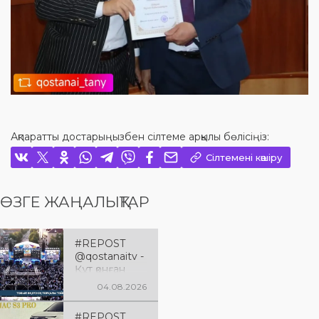
Ақпаратты достарыңызбен сілтеме арқылы бөлісіңіз:
Сілтемені көшіру
ӨЗГЕ ЖАҢАЛЫҚТАР
#REPOST
@qostanaitv -
Құт қонған
Қостанай
04.08.2026
облысына 90
жыл
#REPOST