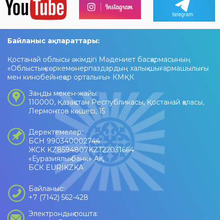
Байланыс ақпараттары:
Қостанай облысы әкімдігі Мәдениет басқармасының
«Облыстық көркемөнерпаздардың халық шығармашылығы
мен кинобейнеқор орталығы» КМҚК
Заңды мекен-жайы:
110000, Қазақстан Республикасы, Қостанай қаласы,
Лермонтов көшесі, 15
Деректемелер:
БСН 990340002744
ЖСК KZ8594807KZT22031664
«Еуразиялық банк» АҚ
БСК EURIKZKA
Байланыс:
+7 (7142) 562-428
Электрондық пошта: