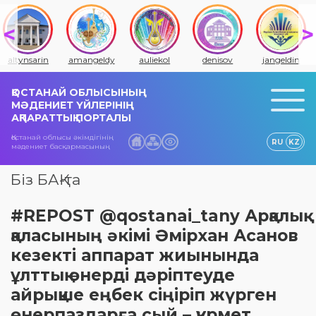
altynsarin
amangeldy
auliekol
denisov
jangeldin
ҚОСТАНАЙ ОБЛЫСЫНЫҢ
МӘДЕНИЕТ ҮЙЛЕРІНІҢ
АҚПАРАТТЫҚ ПОРТАЛЫ
Қостанай облысы әкімдігінің
RU
KZ
мәдениет басқармасының
Біз БАҚ-та
#REPOST @qostanai_tany Арқалық
қаласының әкімі Әмірхан Асанов
кезекті аппарат жиынында
ұлттық өнерді дәріптеуде
айрықше еңбек сіңіріп жүрген
өнерпаздарға сый – құрмет