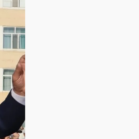
дайындық
пысықталды