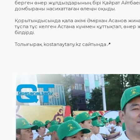
берген өнер жұлдыздарының бірі Қайрат Айтбае
домбыраны насихаттаған өлеңін оқыды.
Қорытындысында қала әкімі Әмірхан Асанов жин
тұспа тұс келген Астана күнімен құттықтап, өн
білдірді.
Толығырақ kostanaytany.kz сайтында📍