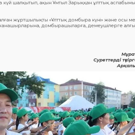
в күй шалқытып, ақын Ұмтыл Зарыққан ұлттық аспабым
алған жұртшылықты «Ұлттық домбыра күні» және осы 
ер жанашырларына, домбырашыларға, демеушілерге алғ
Мұрат
Суреттерді түсірг
Арқал