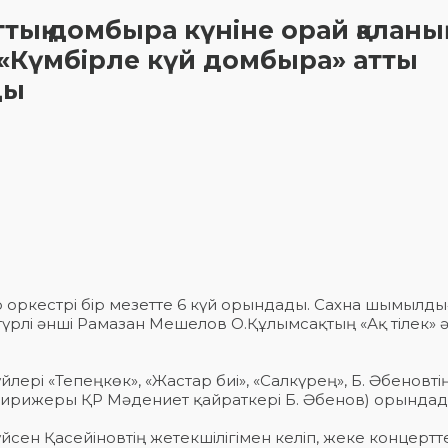
тық домбыра күніне орай қаланы
 «Күмбірле күй домбыра» атты
ды
р оркестрі бір мезетте 6 күй орындады. Сахна шымылд
түрлі әнші Рамазан Мешелов О.Құлымсақтың «Ақ тілек» 
ері «Тепеңкөк», «Жастар биі», «Салкүрең», Б. Әбеновті
 «дирижеры ҚР Мәдениет қайраткері Б. Әбенов) орындад
сен Қасейіновтің жетекшілігімен келіп, жеке концертт