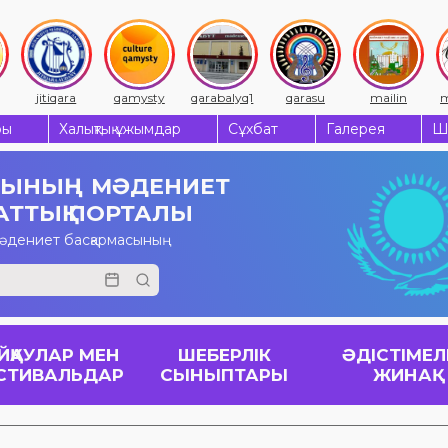
jitiqara
qamysty
qarabalyq1
qarasu
mailin
m
ры
Халықтық ұжымдар
Сұхбат
Галерея
Ш
СЫНЫҢ
МӘДЕНИЕТ
АТТЫҚ ПОРТАЛЫ
мәдениет басқармасының
ЙҚАУЛАР МЕН
ШЕБЕРЛІК
ӘДІСТІМЕЛ
СТИВАЛЬДАР
СЫНЫПТАРЫ
ЖИНАҚ