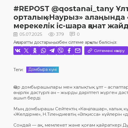
#REPOST @qostanai_tany Ұлт
орталық «Наурыз» алаңында
мерекелік іс-шара қанат жай
05.07.2025
379
0
Ақпаратты достарыңызбен сілтеме арқылы бөлісіңіз:
Сілтемені көшіру
Домбыра күні
Теги:
Өңір домбырашылары мен халықтық ұлт – аспапта
өңірлік дәстүрлі ән – жырды дәріптеп жүрген дәс
ашып берді.
Мың домбырашы Сейтектің «Көңілашар», халық күйл
«Желдірме», Н.Тілендиевтің «Әлқисса» күйлерін
Сондай — ақ, мемлекет және қоғам қайраткері Дүй