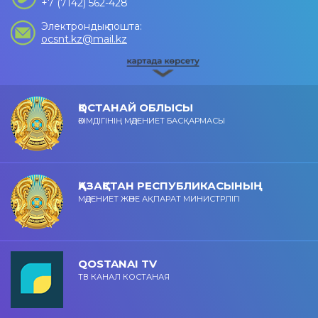
+7 (7142) 562-428
Электрондық пошта:
ocsnt.kz@mail.kz
ҚОСТАНАЙ ОБЛЫСЫ
ӘКІМДІГІНІҢ МӘДЕНИЕТ БАСҚАРМАСЫ
ҚАЗАҚСТАН РЕСПУБЛИКАСЫНЫҢ
МӘДЕНИЕТ ЖӘНЕ АҚПАРАТ МИНИСТРЛІГІ
QOSTANAI TV
ТВ КАНАЛ КОСТАНАЯ