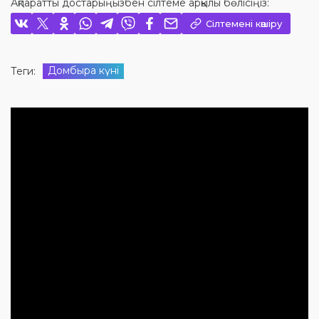
Ақпаратты достарыңызбен сілтеме арқылы бөлісіңіз:
Сілтемені көшіру
Домбыра күні
Теги: