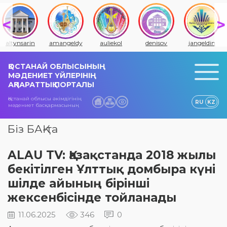
altynsarin
amangeldy
auliekol
denisov
jangeldin
ҚОСТАНАЙ ОБЛЫСЫНЫҢ
МӘДЕНИЕТ ҮЙЛЕРІНІҢ
АҚПАРАТТЫҚ ПОРТАЛЫ
Қостанай облысы әкімдігінің
RU
KZ
мәдениет басқармасының
Біз БАҚ-та
ALAU TV: Қазақстанда 2018 жылы
бекітілген Ұлттық домбыра күні
шілде айының бірінші
жексенбісінде тойланады
11.06.2025
346
0