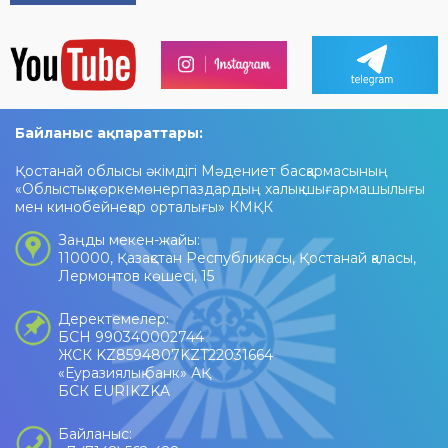
Байланыс ақпараттары:
Қостанай облысы әкімдігі Мәдениет басқармасының
«Облыстық көркемөнерпаздардың халық шығармашылығы
мен кинобейнеқор орталығы» КМҚК
Заңды мекен-жайы:
110000, Қазақстан Республикасы, Қостанай қаласы,
Лермонтов көшесі, 15
Деректемелер:
БСН 990340002744
ЖСК KZ8594807KZT22031664
«Еуразиялық банк» АҚ
БСК EURIKZKA
Байланыс: