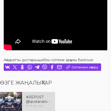
Ақпаратты достарыңызбен сілтеме арқылы бөлісіңіз:
Сілтемені көшіру
ӨЗГЕ ЖАҢАЛЫҚТАР
#REPOST
@qostanaitv -
Құт қонған
Қостанай