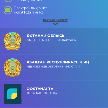
+7 (7142) 562-428
Электрондық пошта:
ocsnt.kz@mail.kz
ҚОСТАНАЙ ОБЛЫСЫ
ӘКІМДІГІНІҢ МӘДЕНИЕТ БАСҚАРМАСЫ
ҚАЗАҚСТАН РЕСПУБЛИКАСЫНЫҢ
МӘДЕНИЕТ ЖӘНЕ АҚПАРАТ МИНИСТРЛІГІ
QOSTANAI TV
ТВ КАНАЛ КОСТАНАЯ