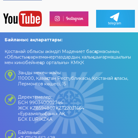
Байланыс ақпараттары:
Қостанай облысы әкімдігі Мәдениет басқармасының
«Облыстық көркемөнерпаздардың халық шығармашылығы
мен кинобейнеқор орталығы» КМҚК
Заңды мекен-жайы:
110000, Қазақстан Республикасы, Қостанай қаласы,
Лермонтов көшесі, 15
Деректемелер:
БСН 990340002744
ЖСК KZ8594807KZT22031664
«Еуразиялық банк» АҚ
БСК EURIKZKA
Байланыс: