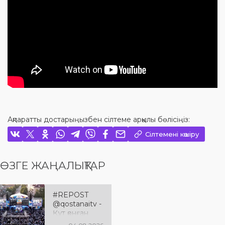
Ақпаратты достарыңызбен сілтеме арқылы бөлісіңіз:
Сілтемені көшіру
ӨЗГЕ ЖАҢАЛЫҚТАР
#REPOST
@qostanaitv -
Құт қонған
Қостанай