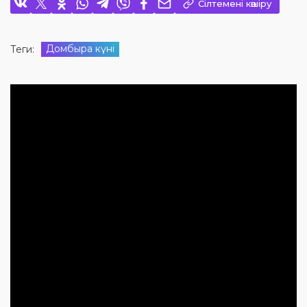
Сілтемені көшіру
Домбыра күні
Теги: