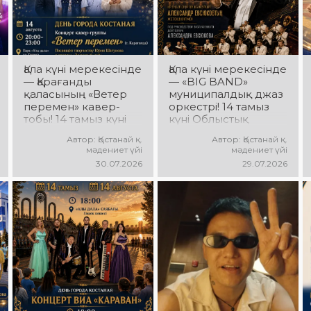
қуатты ырғақ пен
мерекелік көңіл күй
күтеді!
Қала күні мерекесінде
Қала күні мерекесінде
— Қарағанды
— «BIG BAND»
қаласының «Ветер
муниципалдық джаз
перемен» кавер-
оркестрі! 14 тамыз
тобы! 14 тамыз күні
күні Облыстық
«Ұлы Дала»
әкімдік алаңында
Автор: Қостанай қ.
Автор: Қостанай қ.
саябағында Юрий
«BIG BAND»
мәдениет үйі
мәдениет үйі
Шатунов пен
муниципалдық джаз
30.07.2026
29.07.2026
«Ласковый май»
оркестрінің концерті
тобының
өтеді! Оркестр
шығармашылығына
жетекшісі — ҚР еңбек
арналған концерт
сіңірген қайраткері
өтеді! Сіздерді
Александр Евсюков.
көпшілік сүйіп
Музыкалық жетекші-
тыңдайтын әндер,
аранжировщик —
жылы естеліктер мен
Геннадий Стаканов.
ерекше музыкалық
Сіздерді жанды
атмосфера күтеді!
музыка, жарқын
джаз әуендері мен
ерекше мерекелік