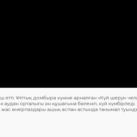
аш етті. Ұлттық домбыра күніне арналған «Күй шеруі» че
үні аудан орталығы ән құшағына бөленіп, күй күмбірледі
ің жас өнерпаздары ашық аспан астында танымал туын