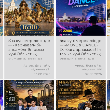
Қала күні мерекесінде
Қала күні мерекесінде
— «Карнавал» би
— «MOVE & DANCE»
ансамблі! 15 тамыз
DJ-бағдарламасы! 14
күні Облыстық
тамыз күні Облыстық
әкімдік алаңында
әкімдік алаңында
«Карнавал» би
мерекелік DJ-
Автор: Қостанай қ.
Автор: Қостанай қ.
ансамблінің
бағдарлама өтеді!
мәдениет үйі
мәдениет үйі
концерттік
Сіздерді заманауи
03.08.2026
02.08.2026
бағдарламасы өтеді!
музыкалық хиттер,
Ансамбль жетекшісі
би ырғағы, қуатты
— Шамиль
энергия мен жарқын
Фахрутдинов.
эмоциялар күтеді!
Сіздерді әсерлі
хореографиялық
қойылымдар,
жарқын бейнелер,