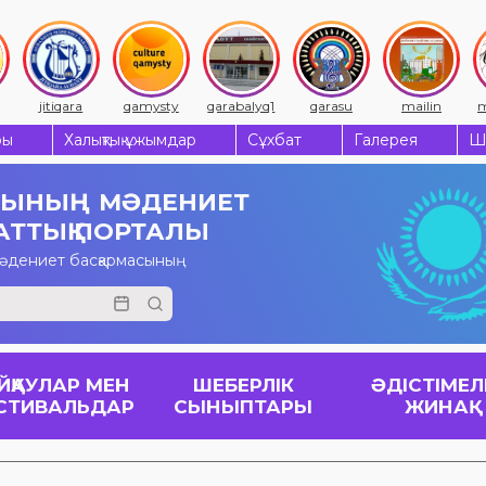
jitiqara
qamysty
qarabalyq1
qarasu
mailin
m
ры
Халықтық ұжымдар
Сұхбат
Галерея
Ш
СЫНЫҢ
МӘДЕНИЕТ
АТТЫҚ ПОРТАЛЫ
мәдениет басқармасының
ЙҚАУЛАР МЕН
ШЕБЕРЛІК
ӘДІСТІМЕЛ
СТИВАЛЬДАР
СЫНЫПТАРЫ
ЖИНАҚ