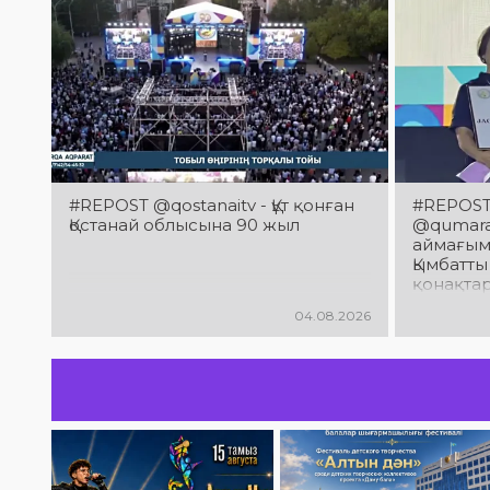
#REPOST @qostanaitv - Құт қонған
#REPOST 
Қостанай облысына 90 жыл
@qumaraq
аймағым
Қымбатты
қонақтар
облысын
04.08.2026
мерейто
құттықт