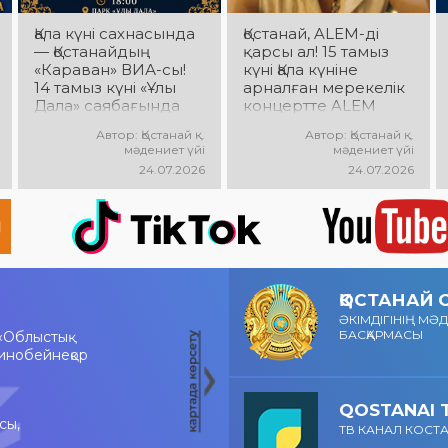
атмосфера күтеді!
Қала күні сахнасында
Қостанай, ALEM-ді
— Қостанайдың
қарсы ал! 15 тамыз
«Караван» ВИА-сы!
күні Қала күніне
14 тамыз күні «Ұлы
арналған мерекелік
Дала» саябағында
концертте ALEM
«Караван» ВИА-
өнер көрсетеді!
Автор: Қостанай қ.
Автор: Қостанай қ.
сының мерекелік
@xcialem
мәдениет үйі
мәдениет үйі
концерті өтеді!
24.07.2026
24.07.2026
Сіздерді сүйікті
әндер, жанды
музыка, жарқын
эмоциялар мен
көтеріңкі көңіл күй
күтеді!
ҚОСТАНАЙ
ӘКІМДІГІНІҢ МӘ
БАСҚАРМАСЫ
«Облыстық
инобейнеқор
QOSTANAI 
сы,
ТВ КАНАЛ КОСТ