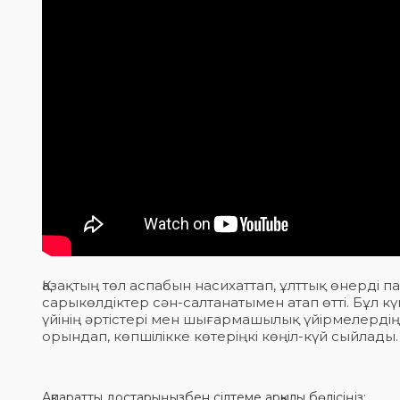
Қазақтың төл аспабын насихаттап, ұлттық өнерді п
сарыкөлдіктер сән-салтанатымен атап өтті. Бұл к
үйінің әртістері мен шығармашылық үйірмелерд
орындап, көпшілікке көтеріңкі көңіл-күй сыйлады.
Ақпаратты достарыңызбен сілтеме арқылы бөлісіңіз: