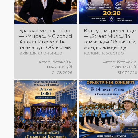
әндер, әсерлі билер
мен мерекелік көңіл
күй күтеді!
Қала күні мерекесінде
Қала күні мерекесінде
— «Мирас» МС солисі
— «Street Music»! 14
Азамат Ибраев! 14
тамыз күні Облыстық
тамыз күні Облыстық
әкімдік алаңында
әкімдік алаңында
қаланың жастар
Азамат Ибраевтың
ұжымдарының
Автор: Қостанай қ.
Автор: Қостанай қ.
концерттік
«Street Music»
мәдениет үйі
мәдениет үйі
бағдарламасы өтеді!
концерттік
01.08.2026
31.07.2026
Сіздерді сүйікті
бағдарламасы өтеді!
әндер, жарқын
Сіздерді заманауи
орындау, қуатты
музыка, жарқын
энергия мен
орындаулар, қуатты
көтеріңкі мерекелік
энергия мен
көңіл күй күтеді!
көтеріңкі мерекелік
көңіл күй күтеді!