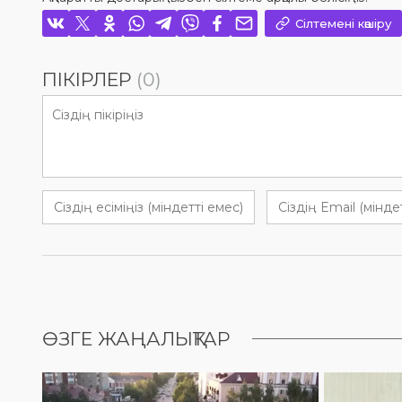
Сілтемені көшіру
ПІКІРЛЕР
(0)
ӨЗГЕ ЖАҢАЛЫҚТАР