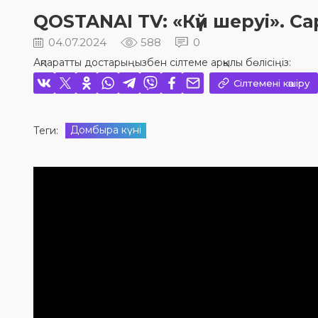
QOSTANAI TV: «Күй шеруі». 
04.07.2024
588
0
Ақпаратты достарыңызбен сілтеме арқылы бөлісіңіз:
Сілтемені көшіру
Домбыра күні
Теги: