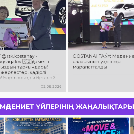
@rsk.kostanay -
QOSTANAI TAŃY: Мәдени
saqalov 🇰🇿Құрметті
саласының үздіктері
ыздың тұрғындары!
марапатталды
 жерлестер, қадірлі
! Баршаңызды Қостанай
ың 90 жылдық
02.08.2026
йымен шын жүректен
аймын!
МӘДЕНИЕТ ҮЙЛЕРІНІҢ ЖАҢАЛЫҚТАР